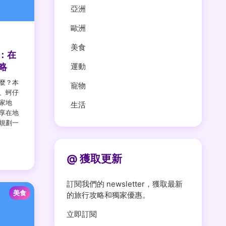
亞洲
歐洲
美食
：在
略
運動
麼？本
寵物
、蚵仔
家地
生活
享在地
規劃一
@ 獲取更新
訂閱我們的 newsletter，獲取最新
美食
的旅行攻略和獨家優惠。
立即訂閱