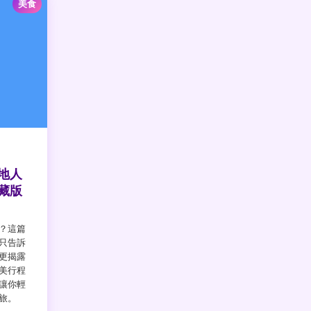
美食
地人
藏版
？這篇
只告訴
更揭露
美行程
讓你輕
旅。