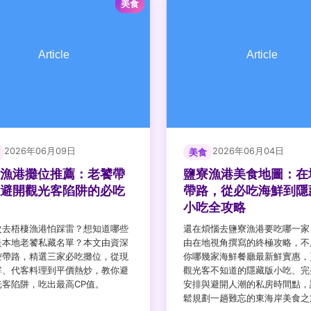
美食
2026年06月09日
2026年06月04日
美食
漁港攤位推薦：老饕帶
鹽寮漁港美食地圖：在
避開觀光客陷阱的必吃
帶路，從必吃海鮮到隱
小吃全攻略
次去梧棲漁港怕踩雷？想知道哪些
還在煩惱去鹽寮漁港要吃哪一家
是本地老饕私藏名單？本文由資深
由在地視角撰寫的終極攻略，不
控帶路，精選三家必吃攤位，從現
你哪幾家海鮮餐廳最新鮮實惠，
鮮、代客料理到平價熱炒，教你避
觀光客不知道的隱藏版小吃、完
光客陷阱，吃出最高CP值。
安排與避開人潮的私房時間點，
鬆規劃一趟難忘的東海岸美食之