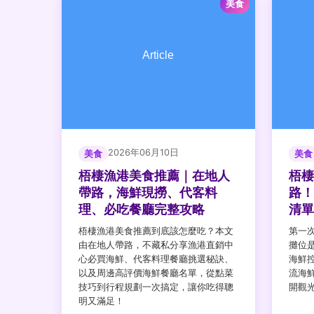
美食
2026年06月10日
美食
美食
梧棲漁港美食推薦｜在地人
梧棲
帶路，海鮮現撈、代客料
路！
理、必吃餐廳完整攻略
清單
梧棲漁港美食推薦到底該怎麼吃？本文
第一
由在地人帶路，不藏私分享漁港直銷中
攤位
心必買海鮮、代客料理餐廳挑選秘訣、
海鮮
以及周邊高評價海鮮餐廳名單，從點菜
流海
技巧到行程規劃一次搞定，讓你吃得聰
開觀
明又滿足！