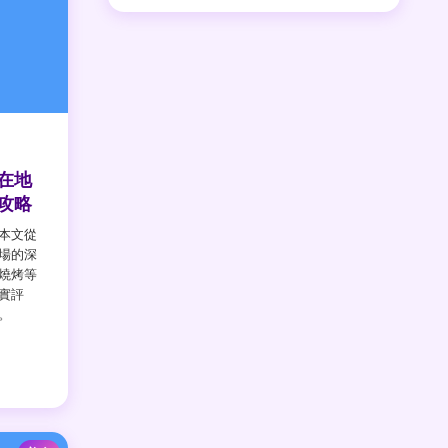
在地
攻略
本文從
場的深
燒烤等
實評
。