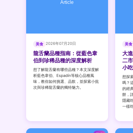
2026年07月20日
美食
美食
龍舌蘭品種指南：從藍色韋
大進
伯到珍稀品種的深度解析
二市
小吃
想了解龍舌蘭有哪些品種？本文深度解
析藍色韋伯、Espadín等核心品種風
想探
味，教你如何挑選、品飲，並探索小批
嗎？
次與珍稀龍舌蘭的獨特魅力。
的經
餅，
隱藏
一樣