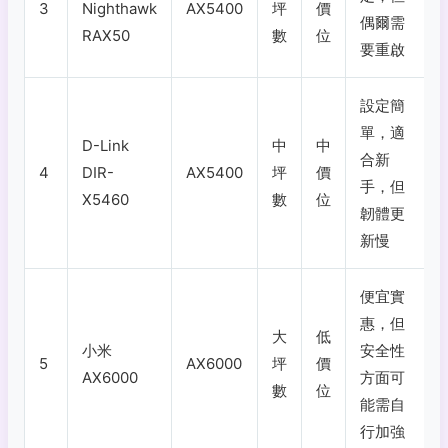
3
Nighthawk
AX5400
坪
價
偶爾需
RAX50
數
位
要重啟
設定簡
單，適
D-Link
中
中
合新
4
DIR-
AX5400
坪
價
手，但
X5460
數
位
韌體更
新慢
便宜實
惠，但
大
低
小米
安全性
5
AX6000
坪
價
AX6000
方面可
數
位
能需自
行加強