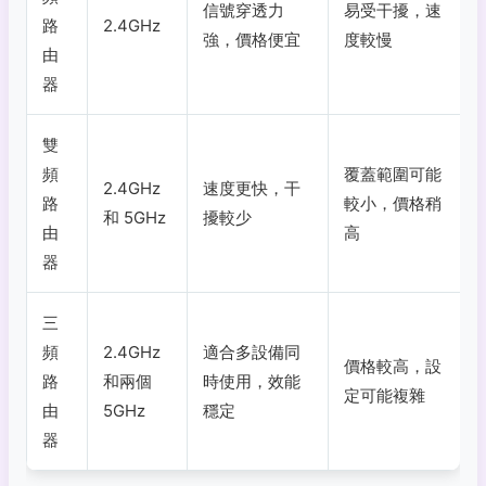
信號穿透力
易受干擾，速
路
2.4GHz
強，價格便宜
度較慢
由
器
雙
頻
覆蓋範圍可能
2.4GHz
速度更快，干
路
較小，價格稍
和 5GHz
擾較少
由
高
器
三
頻
2.4GHz
適合多設備同
價格較高，設
路
和兩個
時使用，效能
定可能複雜
由
5GHz
穩定
器