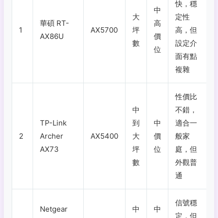
快，穩
中
大
定性
華碩 RT-
高
1
AX5700
坪
高，但
AX86U
價
數
設定介
位
面有點
複雜
性價比
中
不錯，
TP-Link
到
中
適合一
2
Archer
AX5400
大
價
般家
AX73
坪
位
庭，但
數
外觀普
通
信號穩
Netgear
中
中
定，但