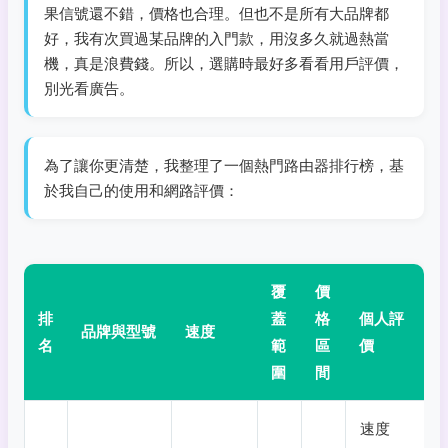
果信號還不錯，價格也合理。但也不是所有大品牌都
好，我有次買過某品牌的入門款，用沒多久就過熱當
機，真是浪費錢。所以，選購時最好多看看用戶評價，
別光看廣告。
為了讓你更清楚，我整理了一個熱門路由器排行榜，基
於我自己的使用和網路評價：
覆
價
排
蓋
格
個人評
品牌與型號
速度
名
範
區
價
圍
間
速度