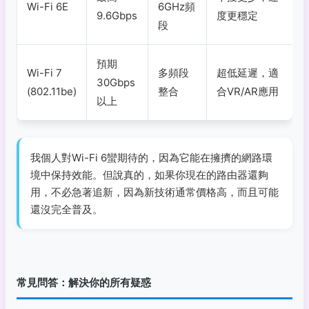
Wi-Fi 6E
6GHz頻
9.6Gbps
度更穩定
段
預期
Wi-Fi 7
多頻段
超低延遲，適
30Gbps
(802.11be)
整合
合VR/AR應用
以上
我個人對Wi-Fi 6蠻期待的，因為它能在擁擠的網路環
境中保持效能。但說真的，如果你現在的路由器還夠
用，不必急著追新，因為新技術通常價格高，而且可能
還沒完全普及。
常見問答：解決你的所有疑惑