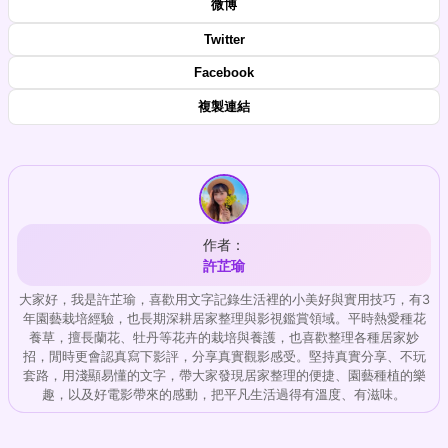
微博
Twitter
Facebook
複製連結
作者：
許芷瑜
大家好，我是許芷瑜，喜歡用文字記錄生活裡的小美好與實用技巧，有3
年園藝栽培經驗，也長期深耕居家整理與影視鑑賞領域。平時熱愛種花
養草，擅長蘭花、牡丹等花卉的栽培與養護，也喜歡整理各種居家妙
招，閒時更會認真寫下影評，分享真實觀影感受。堅持真實分享、不玩
套路，用淺顯易懂的文字，帶大家發現居家整理的便捷、園藝種植的樂
趣，以及好電影帶來的感動，把平凡生活過得有溫度、有滋味。