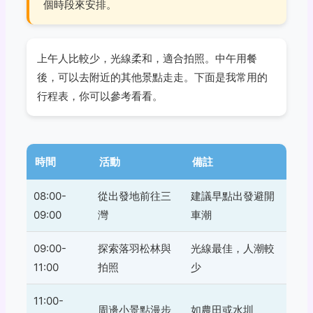
個時段來安排。
上午人比較少，光線柔和，適合拍照。中午用餐
後，可以去附近的其他景點走走。下面是我常用的
行程表，你可以參考看看。
時間
活動
備註
08:00-
從出發地前往三
建議早點出發避開
09:00
灣
車潮
09:00-
探索落羽松林與
光線最佳，人潮較
11:00
拍照
少
11:00-
周邊小景點漫步
如農田或水圳