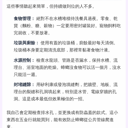
這些事情聽起來簡單，但持續做到位的人不多。
食物管理：
絕對不在水槽堆積待洗餐具過夜。零食、乾
貨（麵粉、糖、穀物）一定要用密封罐裝好。寵物飼料吃
完就收，不要放著。
垃圾與廚餘：
使用有蓋的垃圾桶，廚餘最好每天清倒。
垃圾桶本身要定期清洗底部，那裡常黏著食物汁液。
水源控制：
檢查水龍頭、管路是否漏水，保持水槽、流
理台、浴室地面的乾燥。蟑螂沒食物可以活一個月，沒水
只能活一週。
封堵縫隙：
用矽利康或發泡填縫劑，把牆壁、地板、流
理台的裂縫和孔洞填起來，特別是水管、電線穿牆的孔
洞。這是成本最低但效果極佳的一招。
我自己會定期檢查排水孔，並更換成有防蟲蓋的款式。這小
東西在五金行就能買到，能有效防止蟑螂從公共管線爬進
來。