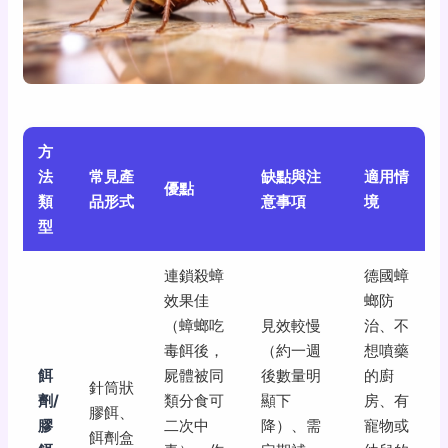
方
法
常見產
缺點與注
適用情
優點
類
品形式
意事項
境
型
連鎖殺蟑
德國蟑
效果佳
螂防
（蟑螂吃
見效較慢
治、不
毒餌後，
（約一週
想噴藥
餌
屍體被同
後數量明
的廚
針筒狀
劑/
類分食可
顯下
房、有
膠餌、
膠
二次中
降）、需
寵物或
餌劑盒