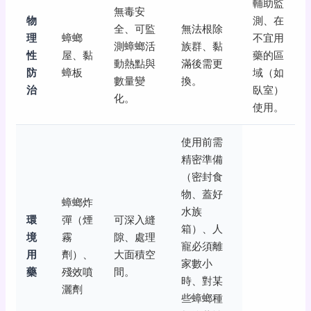
輔助監
無毒安
物
測、在
全、可監
無法根除
理
蟑螂
不宜用
測蟑螂活
族群、黏
性
屋、黏
藥的區
動熱點與
滿後需更
防
蟑板
域（如
數量變
換。
治
臥室）
化。
使用。
使用前需
精密準備
（密封食
物、蓋好
蟑螂炸
水族
環
彈（煙
可深入縫
箱）、人
境
霧
隙、處理
寵必須離
用
劑）、
大面積空
家數小
藥
殘效噴
間。
時、對某
灑劑
些蟑螂種