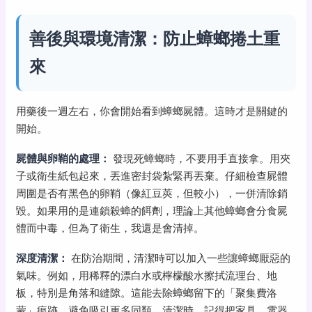
善後與環境清潔：防止蟑螂捲土重
來
用藥後一週左右，你會開始看到蟑螂屍體。這時才是關鍵的
開始。
屍體與卵鞘的處理：
發現死蟑螂時，不要用手直接拿。用夾
子或衛生紙包起來，丟進密封袋紮緊再丟棄。仔細檢查屍體
周圍是否有黑色的卵鞘（像紅豆莢，但較小），一併清除銷
毀。如果用的是連鎖殺蟑的餌劑，理論上其他蟑螂會分食屍
體而中毒，但為了衛生，我還是會清掉。
深度清潔：
在防治期間，清潔時可以加入一些讓蟑螂厭惡的
氣味。例如，用稀釋的漂白水或檸檬酸水擦拭流理台、地
板，特別是角落和縫隙。這能去除蟑螂留下的「聚集費洛
蒙」痕跡，避免吸引更多同類。清潔時，記得把家具、電器