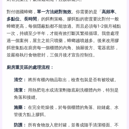
對付德國蟑螂，
單一方法絕對無效
。你需要的是「
高頻率、
多點位、長時間
」的餌劑策略。膠餌點的密度要比對付一般
蟑螂更高，每個隱蔽點都不能放過。而且必須每1-2個月補點
一次，持續至少半年，才能有效打斷其繁殖循環。我曾處理
過一個案例，屋主之前只噴藥，蟑螂越噴越多。後來改用膠
餌密集點在廚房每一個櫃體的內角、抽屜後方、電器底部，
並嚴格執行食物密封，三個月後才宣告控制住。
廚房重災區的處理流程：
清空：
將所有櫃內物品取出，檢查包裝是否有被咬破。
清潔：
用熱肥皂水或清潔劑徹底刷洗櫃體內外，特別是
角落和接縫。
施藥：
在完全乾燥後，於每個櫃體的角落、鉸鏈處、水
管後方點上膠餌。
防護：
所有食物放入密封罐，並養成隨手清潔檯面、不