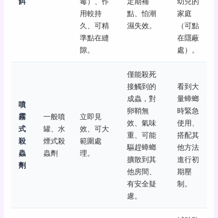
餌
毒）、作
定期補
幼兒的
用較持
點、怕潮
家庭
久、可精
濕失效。
（可點
準點在縫
在隱蔽
隙。
處）。
僅能殺死
接觸到的
看到大
成蟲，對
量蟑螂
噴
卵鞘無
時緊急
霧
一般噴
立即見
效、氣味
使用、
式
罐、水
效、可大
重、可能
搭配其
殺
煙式殺
範圍處
驅趕蟑螂
他方法
蟲
蟲劑
理。
擴散到其
進行初
劑
他房間、
期壓
有安全疑
制。
慮。