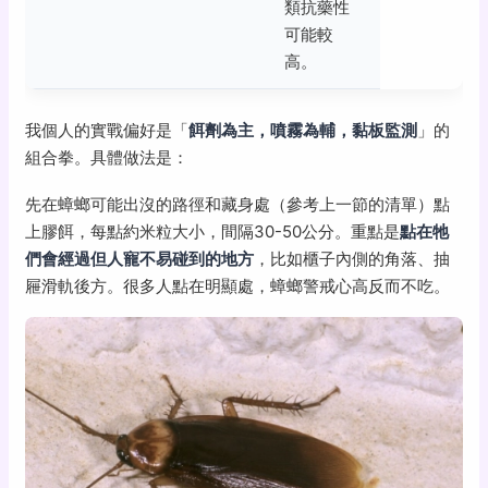
類抗藥性
可能較
高。
我個人的實戰偏好是「
餌劑為主，噴霧為輔，黏板監測
」的
組合拳。具體做法是：
先在蟑螂可能出沒的路徑和藏身處（參考上一節的清單）點
上膠餌，每點約米粒大小，間隔30-50公分。重點是
點在牠
們會經過但人寵不易碰到的地方
，比如櫃子內側的角落、抽
屜滑軌後方。很多人點在明顯處，蟑螂警戒心高反而不吃。