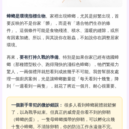
蟑螂是環境指標生物
。家裡出現蟑螂，尤其是頻繁出現，首
要反映的不是你家「髒」，而是有「適合牠們生存的條
件」。這個條件可能是食物殘渣、積水、溫暖的縫隙，或所
有因素加總。所以，與其說你在殺蟲，不如說你在調整居家
環境。
再來，
要有打持久戰的準備
。特別是如果你家已經有德國蟑
螂（那種體型較小、跑得飛快的淺棕色蟑螂），牠們繁殖力
驚人，一兩個禮拜就想看到成效幾乎不可能。我曾幫朋友處
理一個廚房案例，光是讓蟑螂數量從「每天看到十幾隻」降
到「一週看到一兩隻」，就花了將近一個月。耐心很重要。
一個新手常犯的微妙錯誤：
很多人看到蟑螂屍體就鬆懈
了，以為戰爭結束。但真正的威脅是你看不到的卵鞘
（蟑螂的蛋）。一隻母蟑螂攜帶的卵鞘，可以孵化出幾
十隻小蟑螂。不清除卵鞘，你的防治工作永遠做不完。