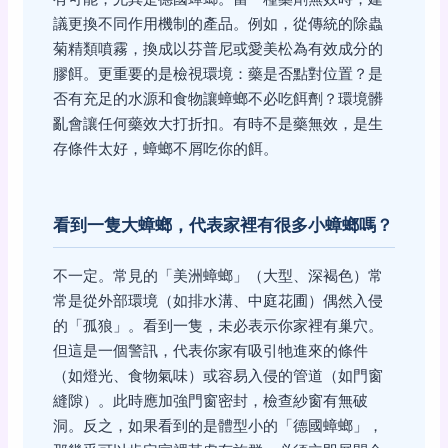
議更換不同作用機制的產品。例如，從傳統的除蟲
菊精類噴霧，換成以芬普尼或愛美松為有效成分的
膠餌。更重要的是檢視環境：藥是否點對位置？是
否有充足的水源和食物讓蟑螂不必吃餌劑？環境髒
亂會讓任何藥效大打折扣。有時不是藥無效，是生
存條件太好，蟑螂不屑吃你的餌。
看到一隻大蟑螂，代表家裡有很多小蟑螂嗎？
不一定。常見的「美洲蟑螂」（大型、深褐色）常
常是從外部環境（如排水溝、中庭花圃）偶然入侵
的「孤狼」。看到一隻，未必表示你家裡有巢穴。
但這是一個警訊，代表你家有吸引牠進來的條件
（如燈光、食物氣味）或容易入侵的管道（如門窗
縫隙）。此時應加強門窗密封，檢查紗窗有無破
洞。反之，如果看到的是體型小的「德國蟑螂」，