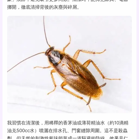
挪開，徹底清掃背後的灰塵與碎屑。
我習慣在清潔後，用稀釋的香茅油或薄荷精油水（約10滴精
油兑500cc水）噴灑在排水孔、門窗縫隙周圍。這不是殺蟲
劑，但天然的刺激性氣味能形成一道驅避的防線。效果見仁