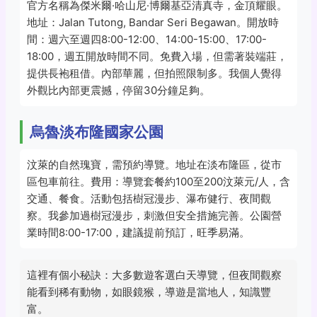
官方名稱為傑米爾·哈山尼·博爾基亞清真寺，金頂耀眼。
地址：Jalan Tutong, Bandar Seri Begawan。開放時
間：週六至週四8:00-12:00、14:00-15:00、17:00-
18:00，週五開放時間不同。免費入場，但需著裝端莊，
提供長袍租借。內部華麗，但拍照限制多。我個人覺得
外觀比內部更震撼，停留30分鐘足夠。
烏魯淡布隆國家公園
汶萊的自然瑰寶，需預約導覽。地址在淡布隆區，從市
區包車前往。費用：導覽套餐約100至200汶萊元/人，含
交通、餐食。活動包括樹冠漫步、瀑布健行、夜間觀
察。我參加過樹冠漫步，刺激但安全措施完善。公園營
業時間8:00-17:00，建議提前預訂，旺季易滿。
這裡有個小秘訣：大多數遊客選白天導覽，但夜間觀察
能看到稀有動物，如眼鏡猴，導遊是當地人，知識豐
富。