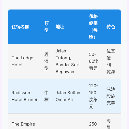
價格
類
範圍
住宿名稱
地址
特色
型
（每
晚）
Jalan
位置
經
50-
The Lodge
Tutong,
便
濟
80汶
Hotel
Bandar Seri
利，
型
萊元
Begawan
乾淨
120-
泳池
Radisson
中
Jalan Sultan
150
設施
Hotel Brunei
檔
Omar Ali
汶萊
完善
元
海
The Empire
250
景、