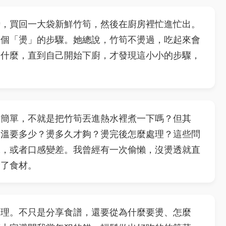
時，買回一大袋新鮮竹筍，然後在廚房裡忙進忙出。
那個「燙」的步驟。她總說，竹筍不燙過，吃起來會
為什麼，直到自己開始下廚，才發現這小小的步驟，
得簡單，不就是把竹筍丟進熱水裡煮一下嗎？但其
水溫要多少？燙多久才夠？燙完後怎麼處理？這些問
味，或者口感變差。我曾經有一次偷懶，沒燙透就直
費了食材。
料理。不只是分享食譜，還要從為什麼要燙、怎麼