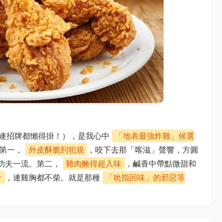
（連招牌都懶得掛！），是我心中
「地表最強炸雞」候選
？第一，
外皮酥脆到犯規
，咬下去那「喀滋」聲響，方圓
功夫一流。第二，
雞肉醃得超入味
，鹹香中帶點微甜和
汁
，連雞胸都不柴。就是那種
「吮指回味」的邪惡等