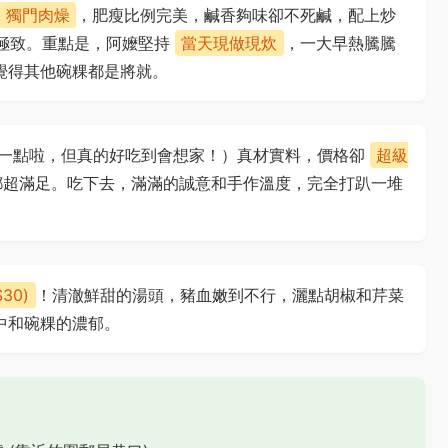
獨門肉燥
，肥瘦比例完美，鹹香夠味卻不死鹹，配上炒
極致。重點是，阿嬤堅持
當天現做現炊
，一大早熱騰騰
覺得其他碗粿都是將就。
張一點啦，但真的好吃到會想家！）真材實料，價格卻
超級
都超滿足。吃下去，滿滿的誠意和手作溫度，完全打趴一堆
30)
！清澈鮮甜的湯頭，豬血嫩到不行，灑點胡椒和芹菜
中和碗粿的濃郁。