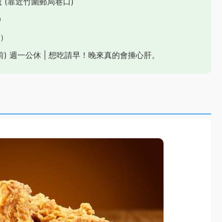
 (靠近竹圍郵局巷口)
0
）
中午前) 週一公休 | 想吃請早！晚來真的會捶心肝。