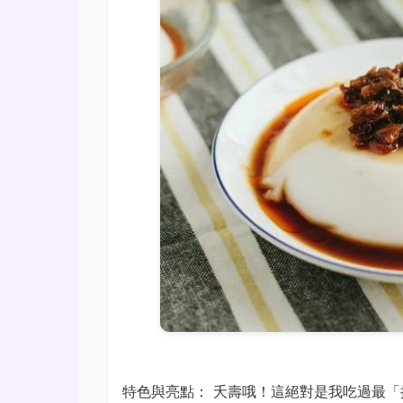
特色與亮點： 夭壽哦！這絕對是我吃過最