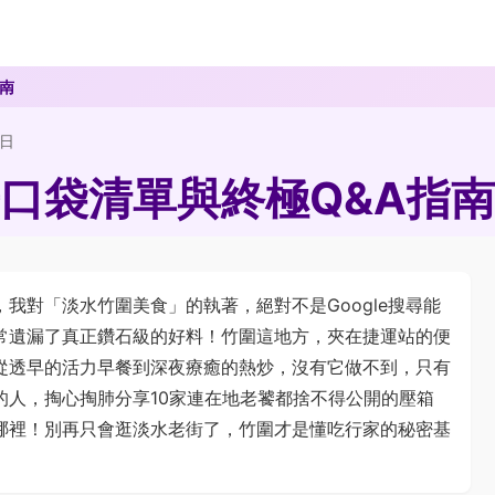
南
2日
口袋清單與終極Q&A指南
我對「淡水竹圍美食」的執著，絕對不是Google搜尋能
常遺漏了真正鑽石級的好料！竹圍這地方，夾在捷運站的便
從透早的活力早餐到深夜療癒的熱炒，沒有它做不到，只有
的人，掏心掏肺分享10家連在地老饕都捨不得公開的壓箱
哪裡！別再只會逛淡水老街了，竹圍才是懂吃行家的秘密基