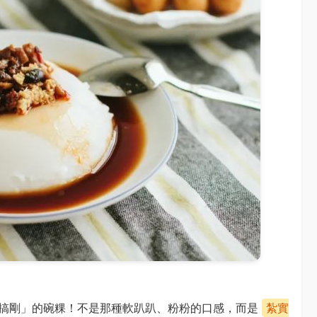
「搞剛」的碗粿！不是那種軟趴趴、粉粉的口感，而是
紮實