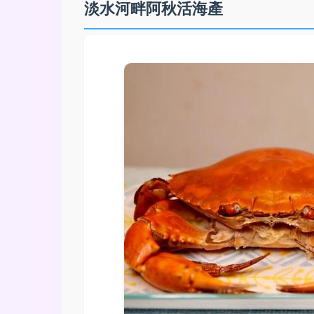
淡水河畔阿秋活海產