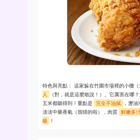
特色與亮點： 這家躲在竹圍市場裡的小攤
人
（對，就是這麼敢說！）。它厲害在哪
五米都聽得到！重點是
完全不油膩
，瀝油
淡淡中藥香氣（我猜的啦），肉質
鮮嫩多
級
！