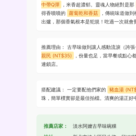
中帶Q彈
，米香超濃郁。靈魂人物絕對是那
得香噴噴的
蘿蔔乾和香菇
，傳統味道做到
出爐，那個香氣根本是犯規！吃過一次就會
推薦理由： 古早味做到讓人感動流淚（誇
親民 (NT$35)
，份量也足，當早餐或點心
連鎖店。
搭配建議： 一定要配他們家的
豬血湯 (NT$
珠，簡單樸實卻是最佳拍檔。清爽的湯正好
推薦店家：
淡水阿嬤古早味碗粿