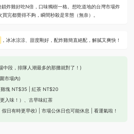
連鎖炸雞好吃N倍，口味獨樹一格。想吃道地的台灣市場炸
次買完都覺得不夠，瞬間秒殺是常態（無奈）。
，冰冰涼涼、甜度剛好，配炸雞簡直絕配，解膩又爽快！
市場中段，排隊人潮最多的那攤就對了！)
圍市場內)
 雞塊 NT$35 | 紅茶 NT$20
更入味！）、古早味紅茶
賣完就收，假日有時更早收) | 市場公休日也可能休息 | 看運氣啦！