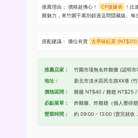
推薦理由： 價格超佛心！
CP值爆表
！比
雞魅力，來竹圍千萬別錯過這間隱藏版。每
搭配建議： 攤位有賣
古早味紅茶 (NT$20)
推薦店家：
竹圍市場無名炸雞攤 (認明
地址：
新北市淡水區民生路XX巷 (竹
價格區間：
雞腿 NT$40 / 雞翅 NT$25 /
必點菜單：
炸雞腿、炸雞翅（個人覺得翅
營業時間：
約 09:00 - 13:00 (