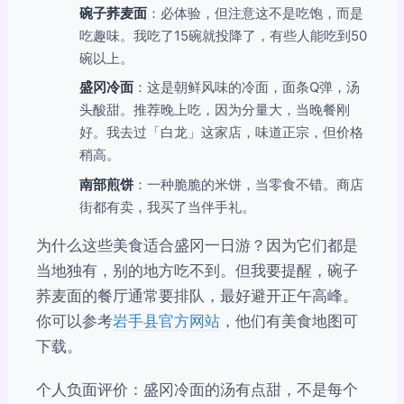
碗子荞麦面
：必体验，但注意这不是吃饱，而是
吃趣味。我吃了15碗就投降了，有些人能吃到50
碗以上。
盛冈冷面
：这是朝鲜风味的冷面，面条Q弹，汤
头酸甜。推荐晚上吃，因为分量大，当晚餐刚
好。我去过「白龙」这家店，味道正宗，但价格
稍高。
南部煎饼
：一种脆脆的米饼，当零食不错。商店
街都有卖，我买了当伴手礼。
为什么这些美食适合盛冈一日游？因为它们都是
当地独有，别的地方吃不到。但我要提醒，碗子
荞麦面的餐厅通常要排队，最好避开正午高峰。
你可以参考
岩手县官方网站
，他们有美食地图可
下载。
个人负面评价：盛冈冷面的汤有点甜，不是每个