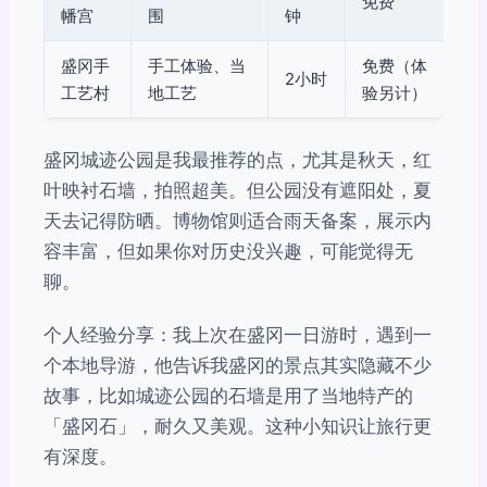
免费
幡宫
围
钟
盛冈手
手工体验、当
免费（体
2小时
工艺村
地工艺
验另计）
盛冈城迹公园是我最推荐的点，尤其是秋天，红
叶映衬石墙，拍照超美。但公园没有遮阳处，夏
天去记得防晒。博物馆则适合雨天备案，展示内
容丰富，但如果你对历史没兴趣，可能觉得无
聊。
个人经验分享：我上次在盛冈一日游时，遇到一
个本地导游，他告诉我盛冈的景点其实隐藏不少
故事，比如城迹公园的石墙是用了当地特产的
「盛冈石」，耐久又美观。这种小知识让旅行更
有深度。