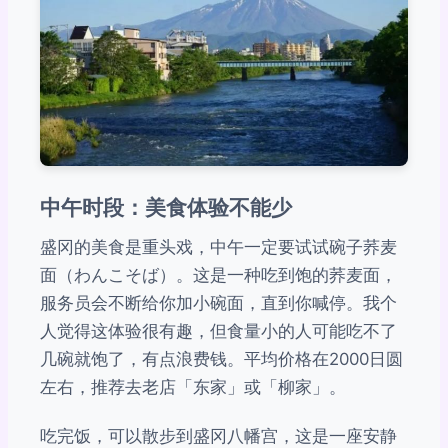
中午时段：美食体验不能少
盛冈的美食是重头戏，中午一定要试试碗子荞麦
面（わんこそば）。这是一种吃到饱的荞麦面，
服务员会不断给你加小碗面，直到你喊停。我个
人觉得这体验很有趣，但食量小的人可能吃不了
几碗就饱了，有点浪费钱。平均价格在2000日圆
左右，推荐去老店「东家」或「柳家」。
吃完饭，可以散步到盛冈八幡宫，这是一座安静