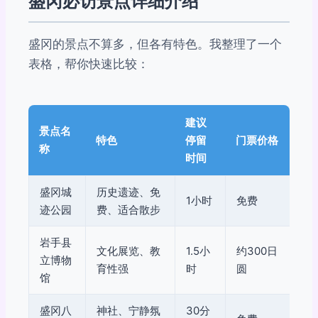
盛冈必访景点详细介绍
盛冈的景点不算多，但各有特色。我整理了一个
表格，帮你快速比较：
建议
景点名
特色
停留
门票价格
称
时间
盛冈城
历史遗迹、免
1小时
免费
迹公园
费、适合散步
岩手县
文化展览、教
1.5小
约300日
立博物
育性强
时
圆
馆
盛冈八
神社、宁静氛
30分