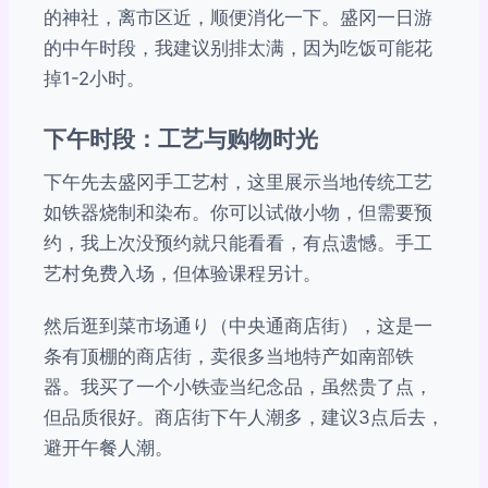
的神社，离市区近，顺便消化一下。盛冈一日游
的中午时段，我建议别排太满，因为吃饭可能花
掉1-2小时。
下午时段：工艺与购物时光
下午先去盛冈手工艺村，这里展示当地传统工艺
如铁器烧制和染布。你可以试做小物，但需要预
约，我上次没预约就只能看看，有点遗憾。手工
艺村免费入场，但体验课程另计。
然后逛到菜市场通り（中央通商店街），这是一
条有顶棚的商店街，卖很多当地特产如南部铁
器。我买了一个小铁壶当纪念品，虽然贵了点，
但品质很好。商店街下午人潮多，建议3点后去，
避开午餐人潮。