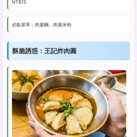
NT$15
必點菜單：肉羹麵、肉羹米粉
酥脆誘惑：王記炸肉圓