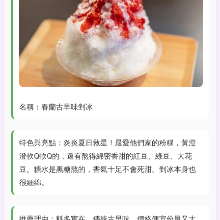
名稱：春蘭古早味剉冰
特色與亮點：炎炎夏日救星！最愛他們家的粉粿，黃澄
澄軟Q軟Q的，還有熬得綿密香甜的紅豆、綠豆、大花
豆。糖水是黑糖熬的，香氣十足不會死甜。剉冰本身也
很細綿。
推薦理由：料多實在，傳統古早味。價格便宜份量又大