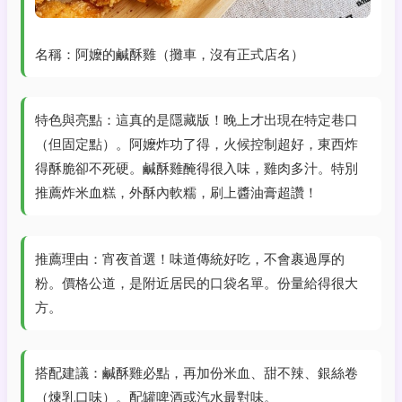
名稱：阿嬤的鹹酥雞（攤車，沒有正式店名）
特色與亮點：這真的是隱藏版！晚上才出現在特定巷口
（但固定點）。阿嬤炸功了得，火候控制超好，東西炸
得酥脆卻不死硬。鹹酥雞醃得很入味，雞肉多汁。特別
推薦炸米血糕，外酥內軟糯，刷上醬油膏超讚！
推薦理由：宵夜首選！味道傳統好吃，不會裹過厚的
粉。價格公道，是附近居民的口袋名單。份量給得很大
方。
搭配建議：鹹酥雞必點，再加份米血、甜不辣、銀絲卷
（煉乳口味）。配罐啤酒或汽水最對味。