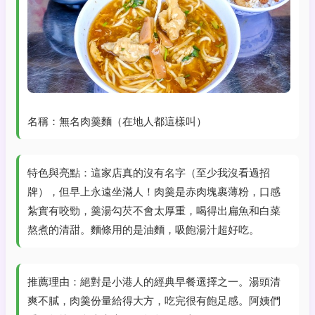
名稱：無名肉羹麵（在地人都這樣叫）
特色與亮點：這家店真的沒有名字（至少我沒看過招
牌），但早上永遠坐滿人！肉羹是赤肉塊裹薄粉，口感
紮實有咬勁，羹湯勾芡不會太厚重，喝得出扁魚和白菜
熬煮的清甜。麵條用的是油麵，吸飽湯汁超好吃。
推薦理由：絕對是小港人的經典早餐選擇之一。湯頭清
爽不膩，肉羹份量給得大方，吃完很有飽足感。阿姨們