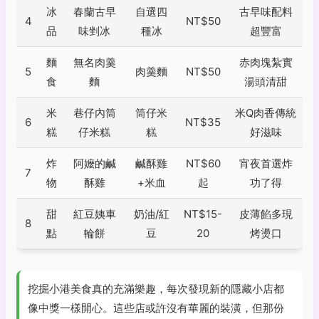
冰
春蘭古早
自選四
古早味配料
4
NT$50
品
味剉冰
種冰
超豐富
麵
無名肉羹
赤肉塊紮實
5
肉羹麵
NT$50
食
麵
湯頭清甜
米
巷仔內筒
筒仔米
米Q肉香傳統
6
NT$35
糕
仔米糕
糕
好滋味
炸
阿嬤的鹹
鹹酥雞
NT$60
宵夜首選炸
7
物
酥雞
+米血
起
功了得
甜
紅豆姨車
奶油/紅
NT$15-
皮薄餡多現
8
點
輪餅
豆
20
烤燙口
挖掘小港美食真的充滿樂趣，每次發現新的隱藏小店都
像中獎一樣開心。這些店或許沒有華麗的裝潢，但那份