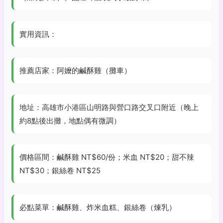
實用資訊：
推薦店家：阿嬤的鹹酥雞（攤車）
地址：高雄市小港區山明路與營口路交叉口附近（晚上
約8點後出攤，地點偶有微調）
價格區間：鹹酥雞 NT$60/份；米血 NT$20；甜不辣
NT$30；銀絲卷 NT$25
必點菜單：鹹酥雞、炸米血糕、銀絲卷（煉乳）