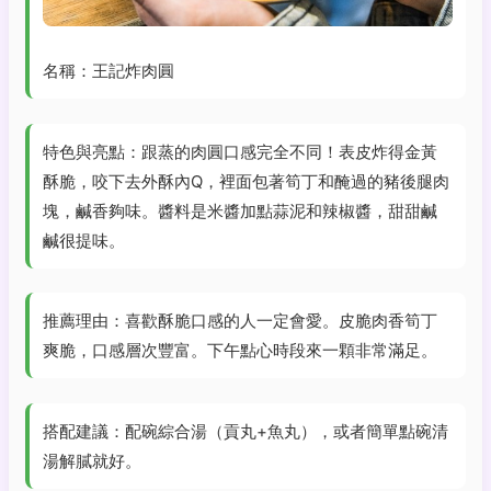
名稱：王記炸肉圓
特色與亮點：跟蒸的肉圓口感完全不同！表皮炸得金黃
酥脆，咬下去外酥內Q，裡面包著筍丁和醃過的豬後腿肉
塊，鹹香夠味。醬料是米醬加點蒜泥和辣椒醬，甜甜鹹
鹹很提味。
推薦理由：喜歡酥脆口感的人一定會愛。皮脆肉香筍丁
爽脆，口感層次豐富。下午點心時段來一顆非常滿足。
搭配建議：配碗綜合湯（貢丸+魚丸），或者簡單點碗清
湯解膩就好。