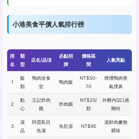
小港美食平價人氣排行榜
排
類
必點招
價格區
店名/品項
人氣亮點
名
型
牌
間
飯
鴨肉珍食
NT$50-
煙燻鴨肉香
1
鴨肉飯
類
堂
70
氣撲鼻
點
王記炸肉
NT$20/
外酥內Q口感
2
炸肉圓
心
圓
顆
獨特
湯
阿霞虱目
湯鮮肉嫩無
3
魚肚湯
NT$90
品
魚湯
腥味