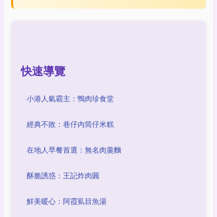
快速導覽
小港人氣霸主：鴨肉珍食堂
經典不敗：巷仔內筒仔米糕
在地人早餐首選：無名肉羹麵
酥脆誘惑：王記炸肉圓
鮮美暖心：阿霞虱目魚湯