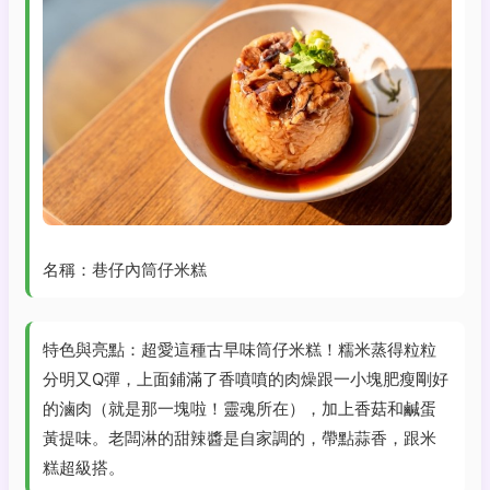
名稱：巷仔內筒仔米糕
特色與亮點：超愛這種古早味筒仔米糕！糯米蒸得粒粒
分明又Q彈，上面鋪滿了香噴噴的肉燥跟一小塊肥瘦剛好
的滷肉（就是那一塊啦！靈魂所在），加上香菇和鹹蛋
黃提味。老闆淋的甜辣醬是自家調的，帶點蒜香，跟米
糕超級搭。