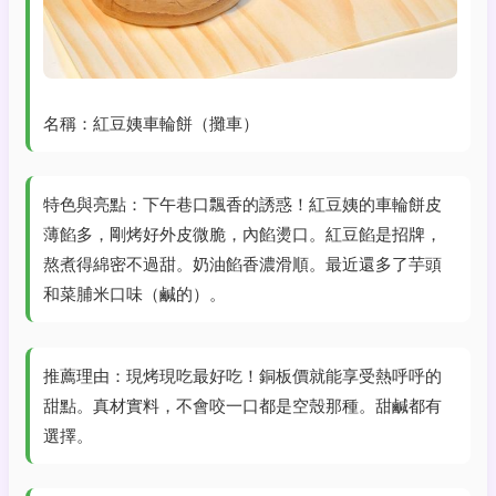
名稱：紅豆姨車輪餅（攤車）
特色與亮點：下午巷口飄香的誘惑！紅豆姨的車輪餅皮
薄餡多，剛烤好外皮微脆，內餡燙口。紅豆餡是招牌，
熬煮得綿密不過甜。奶油餡香濃滑順。最近還多了芋頭
和菜脯米口味（鹹的）。
推薦理由：現烤現吃最好吃！銅板價就能享受熱呼呼的
甜點。真材實料，不會咬一口都是空殼那種。甜鹹都有
選擇。