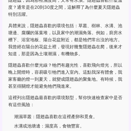
隱翅蟲，因為那裡濕度高，又常有水漬。隱翅蟲喜歡什麼溫
度？通常是在20到30度之間，這解釋了為什麼夏天隱翅蟲
特別活躍。
具體來說，隱翅蟲喜歡的環境包括：草叢、樹林、水溝、池
塘邊、腐爛的落葉堆，以及家中的潮濕角落。例如，廚房水
槽下、浴室地板、陽台花盆附近，都是牠們常出沒的地方。
我曾經在陽台的花盆土裡，發現好幾隻隱翅蟲在爬，後來才
知道，那是因為土壤潮濕，有機物多。
隱翅蟲喜歡什麼光線？牠們有趨光性，喜歡飛向燈光，所以
晚上開燈時，容易吸引牠們進入室內。這點我深有體會，我
家客廳的燈一到夏天，就變成隱翅蟲的聚集地。有時候，我
甚至得關燈才能避免牠們飛進來。
這裡列出隱翅蟲最喜歡的環境類型，幫你快速檢查家中是否
有這些風險：
潮濕草叢：隱翅蟲喜歡在這裡產卵和覓食。
水溝或池塘邊：濕度高，食物豐富。