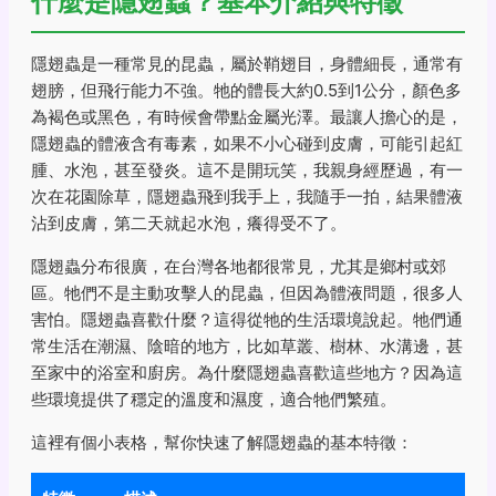
什麼是隱翅蟲？基本介紹與特徵
隱翅蟲是一種常見的昆蟲，屬於鞘翅目，身體細長，通常有
翅膀，但飛行能力不強。牠的體長大約0.5到1公分，顏色多
為褐色或黑色，有時候會帶點金屬光澤。最讓人擔心的是，
隱翅蟲的體液含有毒素，如果不小心碰到皮膚，可能引起紅
腫、水泡，甚至發炎。這不是開玩笑，我親身經歷過，有一
次在花園除草，隱翅蟲飛到我手上，我隨手一拍，結果體液
沾到皮膚，第二天就起水泡，癢得受不了。
隱翅蟲分布很廣，在台灣各地都很常見，尤其是鄉村或郊
區。牠們不是主動攻擊人的昆蟲，但因為體液問題，很多人
害怕。隱翅蟲喜歡什麼？這得從牠的生活環境說起。牠們通
常生活在潮濕、陰暗的地方，比如草叢、樹林、水溝邊，甚
至家中的浴室和廚房。為什麼隱翅蟲喜歡這些地方？因為這
些環境提供了穩定的溫度和濕度，適合牠們繁殖。
這裡有個小表格，幫你快速了解隱翅蟲的基本特徵：