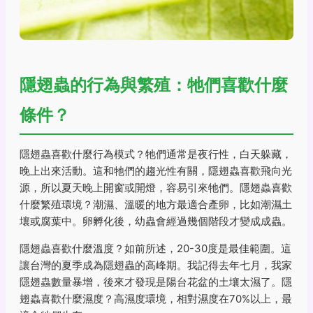
隱翅蟲的行為與繁殖：牠們喜歡什麼
條件？
隱翅蟲喜歡什麼行為模式？牠們通常是夜行性，白天躲藏，
晚上出來活動。這和牠們的趨光性有關，隱翅蟲喜歡飛向光
源，所以夏天晚上開窗或開燈，容易引來牠們。隱翅蟲喜歡
什麼繁殖環境？潮濕、溫暖的地方最適合產卵，比如潮濕土
壤或腐葉中。卵孵化後，幼蟲會經過幾個階段才變成成蟲。
隱翅蟲喜歡什麼溫度？如前所述，20-30度是最佳範圍。這
讓台灣的夏季成為隱翅蟲的高峰期。我記得去年七月，我家
隱翅蟲數量暴增，後來才發現是陽台花盆的土壤太濕了。隱
翅蟲喜歡什麼濕度？高濕度環境，相對濕度在70%以上，最