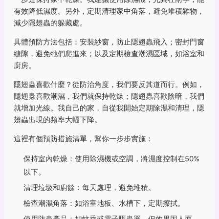
有效降低濕度。另外，定期清理家中角落，避免堆積雜物，
減少隱翅蟲的躲藏處。
具體預防方法包括：安裝紗窗，防止隱翅蟲飛入；密封門窗
縫隙，避免牠們爬進來；以及定期檢查潮濕區域，如浴室和
廚房。
隱翅蟲喜歡什麼？從防治角度，我們要反其道而行。例如，
隱翅蟲喜歡潮濕，我們就保持乾燥；隱翅蟲喜歡陰暗，我們
就增加光線。我自己的家，自從我開始定期除濕和清理，隱
翅蟲出現的頻率大幅下降。
這裡有個預防措施清單，幫你一步步實施：
保持室內乾燥：使用除濕機或空調，將濕度控制在50%
以下。
清理垃圾和廚餘：每天處理，避免堆積。
檢查潮濕角落：如浴室地板、水槽下，定期擦拭。
使用防蟲產品：如蚊香或電子驅蟲器，但效果因人而