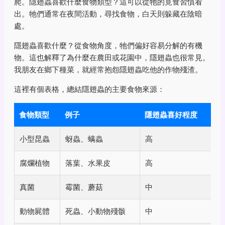
爬。隱翅蟲喜歡什麼食物類型？這可以從牠的覓食習慣看
出。牠們通常在夜間活動，尋找食物，白天則躲藏在陰暗
處。
隱翅蟲喜歡什麼？從食物角度，牠們偏好容易分解的有機
物。這也解釋了為什麼在農田或花園中，隱翅蟲也很常見。
我朋友在鄉下種菜，就經常抱怨隱翅蟲吃他的作物殘渣。
這裡有個表格，總結隱翅蟲的主要食物來源：
食物類型
例子
隱翅蟲喜好程度
小型昆蟲
蚜蟲、螨蟲
高
腐爛植物
落葉、水果皮
高
真菌
霉菌、蘑菇
中
動物屍體
死蟲、小動物殘骸
中