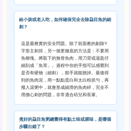
給小孩或老人吃，如何確保完全去除蝨目魚的細
刺？
這是最務實的安全問題。除了前面教的剔除Y
字形主刺排，另一個更徹底的方法是：不要用
魚柳塊。將取下的無骨魚肉，用刀背或湯匙仔
細刮成「魚茸」。過程中你的手指可以感覺到
是否有硬物（細刺），順手就能挑掉。最後得
到的魚肉泥，用一點點蛋白和太白粉抓勻，再
撥入滾粥中，就會形成細滑的魚肉碎，完全不
用擔心刺的問題，非常適合幼兒和長輩。
煮好的蝨目魚粥總覺得有點土味或腥味，是哪個
步驟出錯了？