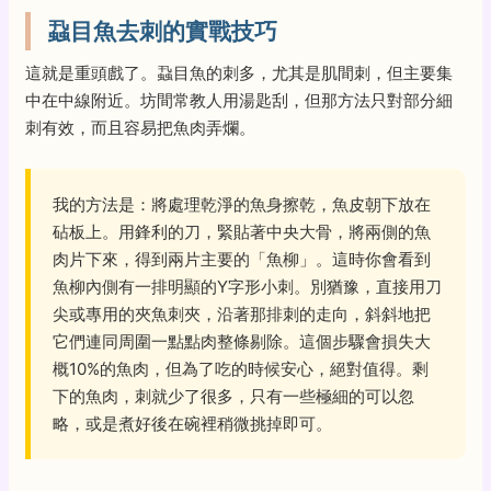
蝨目魚去刺的實戰技巧
這就是重頭戲了。蝨目魚的刺多，尤其是肌間刺，但主要集
中在中線附近。坊間常教人用湯匙刮，但那方法只對部分細
刺有效，而且容易把魚肉弄爛。
我的方法是：將處理乾淨的魚身擦乾，魚皮朝下放在
砧板上。用鋒利的刀，緊貼著中央大骨，將兩側的魚
肉片下來，得到兩片主要的「魚柳」。這時你會看到
魚柳內側有一排明顯的Y字形小刺。別猶豫，直接用刀
尖或專用的夾魚刺夾，沿著那排刺的走向，斜斜地把
它們連同周圍一點點肉整條剔除。這個步驟會損失大
概10%的魚肉，但為了吃的時候安心，絕對值得。剩
下的魚肉，刺就少了很多，只有一些極細的可以忽
略，或是煮好後在碗裡稍微挑掉即可。