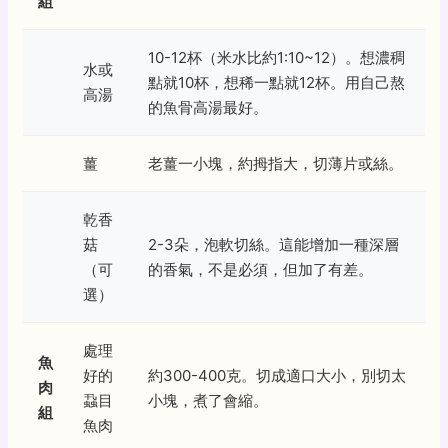
組
10-12杯（米水比約1:10~12）。想濃稠
水或
點就10杯，想稀一點就12杯。用自己熬
高湯
的魚骨高湯最好。
薑
老薑一小塊，約拇指大，切薄片或絲。
乾香
菇
2-3朵，泡軟切絲。這能增加一種深層
（可
的香氣，不是必須，但加了有差。
選）
處理
魚
好的
約300-400克。切成適口大小，別切太
肉
蝨目
小塊，煮了會縮。
組
魚肉