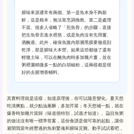
腥味來源通常有兩個。第一是魚本身不夠新
鮮，這是根本，無法靠烹調挽救。第二是處理
不當。很多人省略了「煎魚骨」的步驟，直接
把生魚骨丟進水裡熬，或是魚肉沒有先用薑、
酒醃過。此外，確保魚腹內那層黑膜要徹底刮
乾淨，那是腥味大本營。如果這些都做了還有
輕微土味，可以在醃魚肉時多加幾片薑，並在
粥裡灑稍微多一點的白胡椒粉，這兩樣都是很
好的去腥增香輔料。
其實料理就是這樣，知道原理後，你可以隨意變化。夏天想
吃清爽點，就少點油蔥酥，多加芹菜；冬天想補一點，就在
爆香時加幾片當歸（味道很特別，試過才知道）。蝨目魚粥
的做法沒有唯一標準答案，這份食譜是個可靠的起點，讓你
避開我當年經歷過的魚刺驚魂和腥味災難。動手試試看吧，