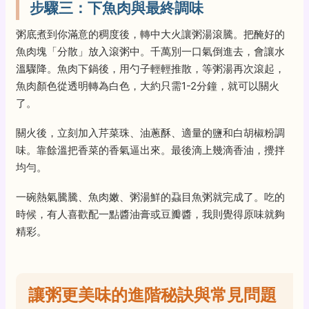
步驟三：下魚肉與最終調味
粥底煮到你滿意的稠度後，轉中大火讓粥湯滾騰。把醃好的
魚肉塊「分散」放入滾粥中。千萬別一口氣倒進去，會讓水
溫驟降。魚肉下鍋後，用勺子輕輕推散，等粥湯再次滾起，
魚肉顏色從透明轉為白色，大約只需1-2分鐘，就可以關火
了。
關火後，立刻加入芹菜珠、油蔥酥、適量的鹽和白胡椒粉調
味。靠餘溫把香菜的香氣逼出來。最後滴上幾滴香油，攪拌
均勻。
一碗熱氣騰騰、魚肉嫩、粥湯鮮的蝨目魚粥就完成了。吃的
時候，有人喜歡配一點醬油膏或豆瓣醬，我則覺得原味就夠
精彩。
讓粥更美味的進階秘訣與常見問題