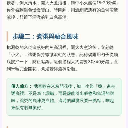
接著，倒入清水，開大火煮滾後，轉中小火熬個15-20分鐘。
你會看到湯色慢慢變白。時間到，用濾網把所有的魚骨渣渣
濾掉，只留下清澈的乳白色高湯。
步驟二：煮粥與融合風味
把瀝乾的米倒進熬好的魚高湯裡。開大火煮滾後，立刻轉
「小火」，讓粥保持微微滾動的狀態。記得偶爾用勺子從鍋
底攪拌一下，防止黏鍋。這個過程大約需要30-40分鐘，直
到米粒完全開花，粥湯變得濃稠滑順。
個人偏方：
我喜歡在米粒開花後，加一小匙「鹽」進去
粥底裡。不是為了調鹹，而是鹽能引出穀物和魚湯的甜
味，讓粥的底味更立體。這時的鹹度只要一點點，嚐起
來似有若無就好。