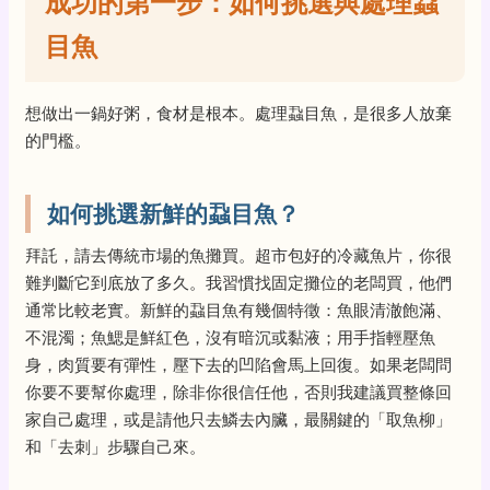
成功的第一步：如何挑選與處理蝨
目魚
想做出一鍋好粥，食材是根本。處理蝨目魚，是很多人放棄
的門檻。
如何挑選新鮮的蝨目魚？
拜託，請去傳統市場的魚攤買。超市包好的冷藏魚片，你很
難判斷它到底放了多久。我習慣找固定攤位的老闆買，他們
通常比較老實。新鮮的蝨目魚有幾個特徵：魚眼清澈飽滿、
不混濁；魚鰓是鮮紅色，沒有暗沉或黏液；用手指輕壓魚
身，肉質要有彈性，壓下去的凹陷會馬上回復。如果老闆問
你要不要幫你處理，除非你很信任他，否則我建議買整條回
家自己處理，或是請他只去鱗去內臟，最關鍵的「取魚柳」
和「去刺」步驟自己來。