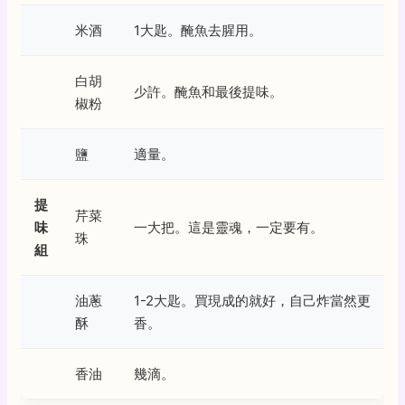
米酒
1大匙。醃魚去腥用。
白胡
少許。醃魚和最後提味。
椒粉
鹽
適量。
提
芹菜
味
一大把。這是靈魂，一定要有。
珠
組
油蔥
1-2大匙。買現成的就好，自己炸當然更
酥
香。
香油
幾滴。