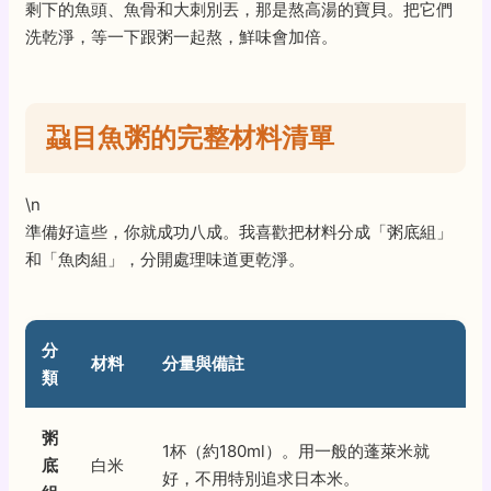
剩下的魚頭、魚骨和大刺別丟，那是熬高湯的寶貝。把它們
洗乾淨，等一下跟粥一起熬，鮮味會加倍。
蝨目魚粥的完整材料清單
\n
準備好這些，你就成功八成。我喜歡把材料分成「粥底組」
和「魚肉組」，分開處理味道更乾淨。
分
材料
分量與備註
類
粥
1杯（約180ml）。用一般的蓬萊米就
底
白米
好，不用特別追求日本米。