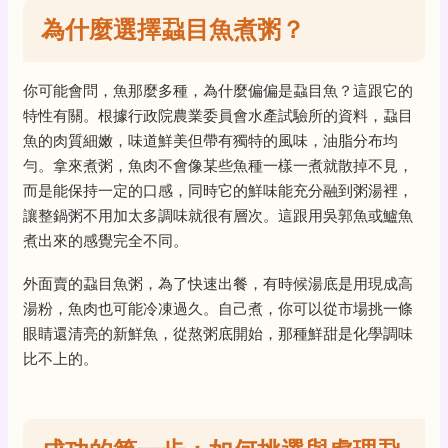
為什麼選擇蝨目魚煮粥？
你可能會問，魚那麼多種，為什麼偏偏是蝨目魚？這跟它的
特性有關。根據行政院農業委員會水產試驗所的資料，蝨目
魚的肉質細嫩，味道鮮美但帶有獨特的風味，油脂分布均
勻。拿來煮粥，魚肉不會像某些魚種一樣一煮就散掉不見，
而是能保持一定的口感，同時它的鮮味能充分融到粥湯裡，
讓整鍋粥不用加太多調味就很有層次。這跟用吳郭魚或鱸魚
煮出來的感覺完全不同。
外面賣的蝨目魚粥，為了快速出餐，有時候湯底是用現成高
湯粉，魚肉也可能冷凍過久。自己煮，你可以從市場挑一條
眼睛還清亮的新鮮魚，從熬粥底開始，那種鮮甜是化學調味
比不上的。