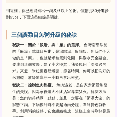
到這裡，你已經能煮出一鍋及格以上的粥。但想從80分進步
到95分，下面這些細節是關鍵。
三個讓蝨目魚粥升級的秘訣
秘訣一：關於「飯湯」與「糜」的選擇。
台灣南部常見
的「飯湯」式蝨目魚粥，是湯歸湯、飯歸飯。但我們今天
做的是「糜」，也就是米粒煮到化開，與湯水完全融合。
要達到這個效果，除了小火慢熬，我發現用「冷凍過的
米」來煮，米粒更容易爆開，節省時間。你可以把洗好的
米瀝乾，放冷凍庫冰一小時再拿出來煮。
秘訣二：控制魚肉熟度。
魚肉過老，是自家煮粥最常發
生的失誤。因為家裡爐火不比店家專業猛火。解決方法
是：魚肉切得稍厚一點點，並且一定要在「粥湯大滾」的
狀態下鍋。下鍋後計時不要超過兩分鐘，看到變色就收
手。利用粥的餘熱，它會繼續熟成，這樣上桌時剛好是最