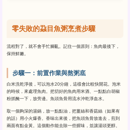
零失敗的蝨目魚粥烹煮步驟
流程對了，就不會手忙腳亂。記住一個原則：魚肉最後下，
保持鮮嫩。
步驟一：前置作業與熬粥底
白米洗乾淨後，可以泡水20分鐘，這樣會比較快開花。泡米
的時候，來處理魚肉。把切好的魚肉用米酒、一點點白胡椒
粉抓醃一下，放旁邊。魚頭魚骨用流水沖乾淨血水。
取一個夠深的湯鍋，放一點點油，把薑絲和香菇絲（如果有
的話）用小火爆香。香味出來後，把魚頭魚骨放進去，煎到
兩面有點金黃。這個動作能去除一些腥味，並讓湯頭更醇。