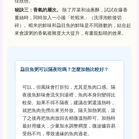
佳狀態。
秘訣三：香氣的層次。
除了芹菜和油蔥酥，試試在爆香
薑絲時，同時加入一小撮「乾蝦米」（洗淨泡軟後切
碎）。蝦米的鮮味和蝨目魚的鮮味是不同路數的，結合起
來會讓粥的香氣複雜度大大提升，有畫龍點睛的效果。
蝨目魚粥可以隔夜吃嗎？怎麼加熱比較好？
可以，但風味會打折扣，尤其是魚肉口感。隔
夜後魚鮮味會流失到湯裡，魚肉本身則變得比
較柴。如果不得不隔夜，建議在粥還溫熱時，
就把魚肉先撈出來另外放。隔天加熱粥底，滾
了之後再把魚肉放回去稍微溫熱即可。加熱時
最好用爐火，少量加水調整稠度，微波爐容易
受熱不均，導致邊緣的魚肉過老。