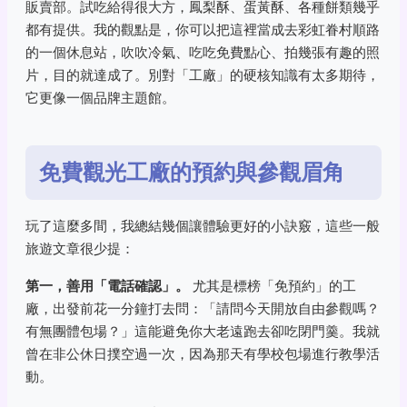
販賣部。試吃給得很大方，鳳梨酥、蛋黃酥、各種餅類幾乎
都有提供。我的觀點是，你可以把這裡當成去彩虹眷村順路
的一個休息站，吹吹冷氣、吃吃免費點心、拍幾張有趣的照
片，目的就達成了。別對「工廠」的硬核知識有太多期待，
它更像一個品牌主題館。
免費觀光工廠的預約與參觀眉角
玩了這麼多間，我總結幾個讓體驗更好的小訣竅，這些一般
旅遊文章很少提：
第一，善用「電話確認」。
尤其是標榜「免預約」的工
廠，出發前花一分鐘打去問：「請問今天開放自由參觀嗎？
有無團體包場？」這能避免你大老遠跑去卻吃閉門羹。我就
曾在非公休日撲空過一次，因為那天有學校包場進行教學活
動。