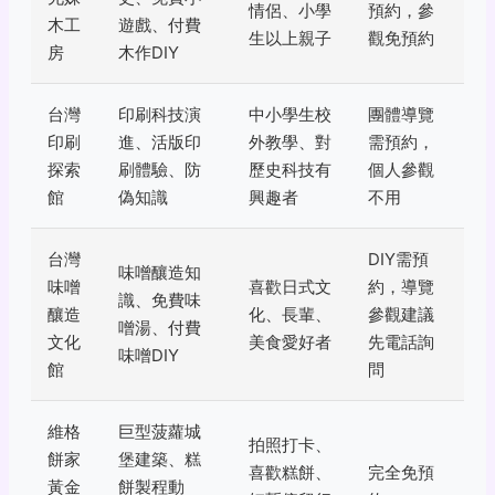
情侶、小學
預約，參
木工
遊戲、付費
生以上親子
觀免預約
房
木作DIY
台灣
印刷科技演
中小學生校
團體導覽
印刷
進、活版印
外教學、對
需預約，
探索
刷體驗、防
歷史科技有
個人參觀
館
偽知識
興趣者
不用
台灣
DIY需預
味噌釀造知
味噌
喜歡日式文
約，導覽
識、免費味
釀造
化、長輩、
參觀建議
噌湯、付費
文化
美食愛好者
先電話詢
味噌DIY
館
問
維格
巨型菠蘿城
拍照打卡、
餅家
堡建築、糕
喜歡糕餅、
完全免預
黃金
餅製程動