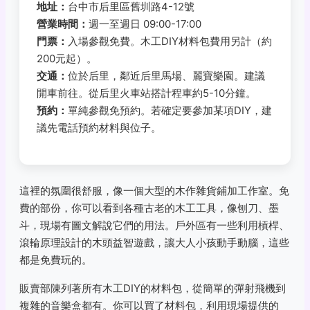
地址：
台中市后里區舊圳路4-12號
營業時間：
週一至週日 09:00-17:00
門票：
入場參觀免費。木工DIY材料包費用另計（約
200元起）。
交通：
位於后里，鄰近后里馬場、麗寶樂園。建議
開車前往。從后里火車站搭計程車約5-10分鐘。
預約：
單純參觀免預約。若確定要參加某項DIY，建
議先電話預約材料與位子。
這裡的氛圍很舒服，像一個大型的木作雜貨鋪加工作室。免
費的部份，你可以看到各種古老的木工工具，像刨刀、墨
斗，現場有圖文解說它們的用法。戶外區有一些利用槓桿、
滾輪原理設計的木頭益智遊戲，讓大人小孩動手動腦，這些
都是免費玩的。
販賣部陳列著所有木工DIY的材料包，從簡單的彈射飛機到
複雜的音樂盒都有。你可以買了材料包，利用現場提供的