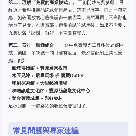
第二，理解「免費的商業模式」。
工廠開放免費參觀，最
終還是希望推廣品牌或銷售產品。這不是壞事，而是一種互
惠。抱著開放的心態去認識一個產業，喜歡再買，不喜歡也
增長了見聞。在販賣部，適當的試吃試用後，如果不需要，
微笑說聲「謝謝」就好，不需要有壓力。
第三，安排「順遊組合」。
台中免費觀光工廠多位於郊區
或工業區，單獨跑一間可能有點遠。最好搭配附近其他景
點。例如：
-
氣球博物館
+
豐原廟東夜市
-
木匠兄妹
+
后里馬場
或
麗寶Outlet
-
印刷探索館
+
大里藝術廣場
-
味噌釀造文化館
+
豐原葫蘆墩文化中心
-
黃金菠蘿城堡
+
彩虹眷村
這樣規劃，一趟路程的收穫會豐富很多。
常見問題與專家建議