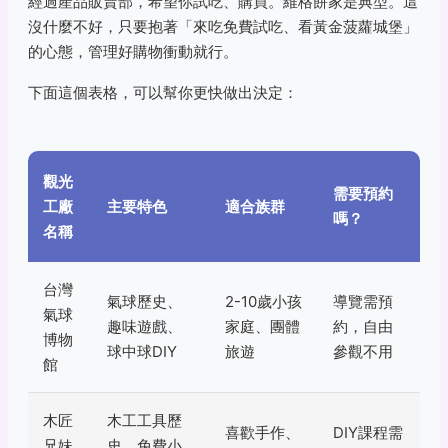
經過產品販賣部，希望你試吃、購買。維格餅家是典型。這
沒什麼不好，只要抱著「來吃免費試吃、看黃金菠蘿城堡」
的心態，管理好購物衝動就行。
下面這個表格，可以幫你更快做出決定：
觀光
需要預約
工廠
主要特色
適合族群
嗎？
名稱
台灣
氣球歷史、
2-10歲小孩
導覽需預
氣球
趣味遊戲、
家庭、團體
約，自由
博物
球中球DIY
旅遊
參觀不用
館
木匠
木工工具歷
喜歡手作、
DIY課程需
兄妹
史、免費小