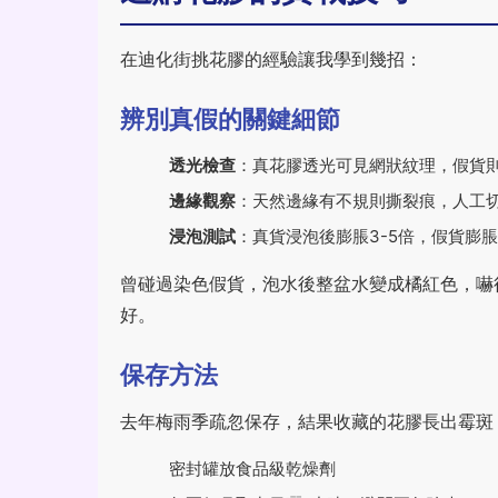
在迪化街挑花膠的經驗讓我學到幾招：
辨別真假的關鍵細節
透光檢查
：真花膠透光可見網狀紋理，假貨
邊緣觀察
：天然邊緣有不規則撕裂痕，人工
浸泡測試
：真貨浸泡後膨脹3-5倍，假貨膨
曾碰過染色假貨，泡水後整盆水變成橘紅色，嚇
好。
保存方法
去年梅雨季疏忽保存，結果收藏的花膠長出霉斑
密封罐放食品級乾燥劑