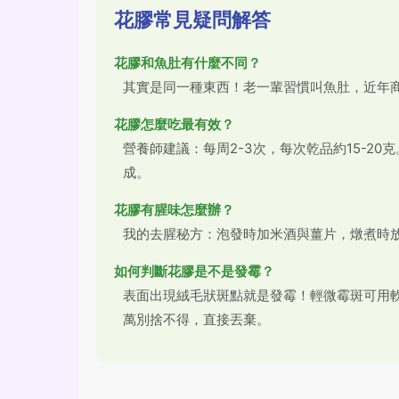
花膠常見疑問解答
花膠和魚肚有什麼不同？
其實是同一種東西！老一輩習慣叫魚肚，近年
花膠怎麼吃最有效？
營養師建議：每周2-3次，每次乾品約15-2
成。
花膠有腥味怎麼辦？
我的去腥秘方：泡發時加米酒與薑片，燉煮時
如何判斷花膠是不是發霉？
表面出現絨毛狀斑點就是發霉！輕微霉斑可用
萬別捨不得，直接丟棄。