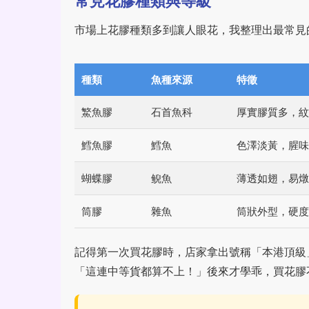
常見花膠種類與等級
市場上花膠種類多到讓人眼花，我整理出最常見
種類
魚種來源
特徵
鰵魚膠
石首魚科
厚實膠質多，紋
鱈魚膠
鱈魚
色澤淡黃，腥味
蝴蝶膠
鲵魚
薄透如翅，易燉
筒膠
雜魚
筒狀外型，硬度
記得第一次買花膠時，店家拿出號稱「本港頂級
「這連中等貨都算不上！」後來才學乖，買花膠