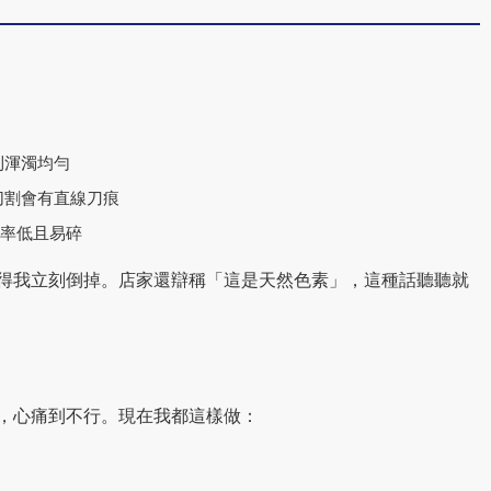
則渾濁均勻
切割會有直線刀痕
脹率低且易碎
得我立刻倒掉。店家還辯稱「這是天然色素」，這種話聽聽就
，心痛到不行。現在我都這樣做：