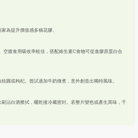
商家為提升價值感多稱花膠。
0克。空腹食用吸收率較佳，搭配維生素C食物可促進膠原蛋白合
放桂圓或枸杞。曾試過加牛奶燉煮，意外創造出獨特風味。
軟刷沾白酒擦拭，曬乾後冷藏密封。若整片變色或產生異味，千