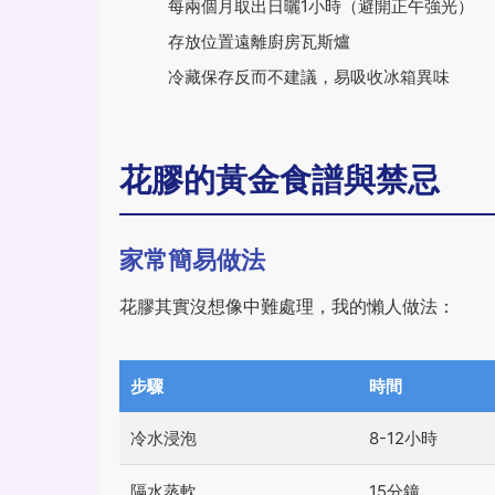
每兩個月取出日曬1小時（避開正午強光）
存放位置遠離廚房瓦斯爐
冷藏保存反而不建議，易吸收冰箱異味
花膠的黃金食譜與禁忌
家常簡易做法
花膠其實沒想像中難處理，我的懶人做法：
步驟
時間
冷水浸泡
8-12小時
隔水蒸軟
15分鐘