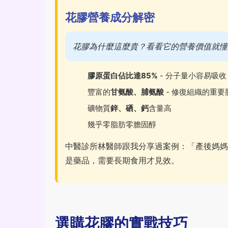
花膠營養成分解密
花膠為什麼這麼貴？看看它的營養價值就懂
膠原蛋白佔比達85%
- 分子量小容易吸收
豐富的
甘氨酸、脯氨酸
- 修復組織的重要
礦物質
鋅、硒、鈣
含量高
幾乎零脂肪零膽固醇
中醫診所林醫師跟我分享過案例：「產後媽媽
是藥品，需要長期食用才見效。
選購花膠的實戰技巧