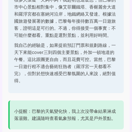
市中心景點相對集中，像艾菲爾鐵塔、香榭麗舍大道
和羅浮宮都在塞納河沿岸，地鐵網絡又發達。根據法
國旅遊發展署的數據，巴黎每年接待數百萬一日遊旅
客，證明這是可行的。不過，你得接受一個事實：不
可能什麼都看。重點是選對景點，並利用好時間。
我自己的經驗是，如果提前預訂門票和規劃路線，一
天下來能cover三到四個主要景點，外加一頓地道的
午餐。這比跟團更自由，而且花費可控。當然，巴黎
一日遊行程不適合藝術狂熱者（羅浮宮一天都看不
完），但對於想快速感受巴黎氛圍的人來說，絕對值
得。
小提醒：巴黎的天氣變化快，我上次沒帶傘結果淋成
落湯雞。建議隨時查看氣象預報，尤其是戶外景點。