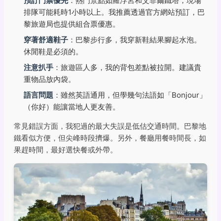
預訂門票優先
：熱門景點如羅浮宮和艾菲爾鐵塔，現場
排隊可能耗時1小時以上。我推薦透過官方網站預訂，巴
黎旅遊局也提供組合票優惠。
穿著舒適鞋子
：巴黎步行多，我穿新鞋結果腳起水泡。
休閒鞋是必須的。
注意扒手
：旅遊區人多，我的背包差點被拉開。建議貴
重物品放內袋。
語言問題
：雖然英語通用，但學幾句法語如「Bonjour」
（你好）能讓當地人更友善。
常見錯誤方面，我犯過的最大失誤是低估交通時間。巴黎地
鐵看似方便，但尖峰時段擠爆。另外，餐廳用餐時間長，如
果趕時間，最好選快餐或外帶。