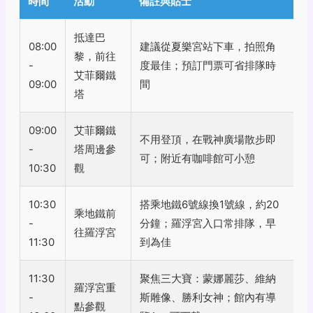
時間
活動
備註與貼士
抵達巴
08:00
建議從夏樂宮站下車，拍照角
黎，前往
-
度最佳；預訂門票可省排隊時
艾菲爾鐵
09:00
間
塔
09:00
艾菲爾鐵
不用登頂，在戰神廣場散步即
-
塔周邊參
可；附近有咖啡館可小憩
10:30
觀
10:30
搭乘地鐵6號線換1號線，約20
乘地鐵前
-
分鐘；羅浮宮入口常排隊，早
往羅浮宮
11:30
到為佳
11:30
聚焦三大寶：蒙娜麗莎、維納
羅浮宮重
-
斯雕像、勝利女神；館內有導
點參觀