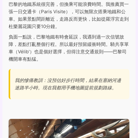
巴黎的地鐵系統很完善，但換乘可能浪費時間。我推薦買一
張一日交通卡（Paris Visite），可以無限次搭乘地鐵和公
車。如果景點間距離近，走路反而更快，比如從羅浮宮走到
杜樂麗花園只要10分鐘。
負面一點說，巴黎地鐵有時會延誤，我遇到過一次信號故
障，差點打亂整個行程。所以最好預留緩衝時間。騎共享單
車（Vélib'）也是個好選擇，但得注意交通規則——巴黎司
機開車有點猛。
我的慘痛教訓：沒預估好步行時間，結果在塞納河邊
迷路半小時。現在我都用手機地圖提前規劃路線。