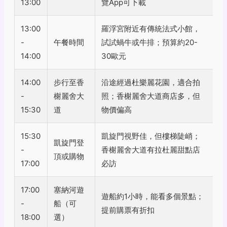
13:00
覽App可下載
13:00
羅浮宮附近有傳統法式小館，
-
午餐時間
試試蝸牛或牛排；預算約20-
14:00
30歐元
14:00
步行至香
沿途經過杜樂麗花園，適合拍
-
榭麗舍大
照；香榭麗舍大道商店多，但
15:30
道
物價偏高
15:30
凱旋門視野佳，但樓梯陡峭；
凱旋門登
-
香榭麗舍大道有拉杜麗甜點店
頂或購物
17:00
必訪
17:00
塞納河遊
遊船約1小時，能看多個景點；
-
船（可
提前購票有折扣
18:00
選）