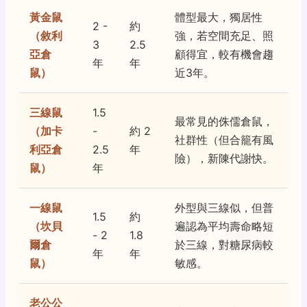
黃金鼠
體型最大，獨居性
2 -
約
（敘利
強，若空間充足、照
3
2.5
亞倉
顧得宜，較有機會趨
年
年
鼠）
近3年。
三線鼠
1.5
最常見的侏儒倉鼠，
（加卡
-
約 2
社群性（但合籠有風
利亞倉
2.5
年
險），新陳代謝快。
鼠）
年
一線鼠
外型與三線似，但普
1.5
約
（坎貝
遍認為平均壽命略短
- 2
1.8
爾倉
於三線，對糖尿病較
年
年
鼠）
敏感。
老公公