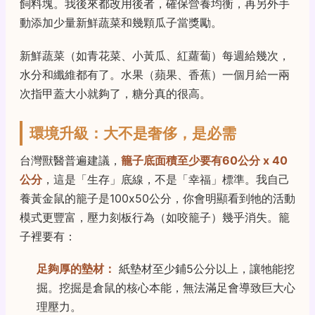
飼料塊。我後來都改用後者，確保營養均衡，再另外手
動添加少量新鮮蔬菜和幾顆瓜子當獎勵。
新鮮蔬菜（如青花菜、小黃瓜、紅蘿蔔）每週給幾次，
水分和纖維都有了。水果（蘋果、香蕉）一個月給一兩
次指甲蓋大小就夠了，糖分真的很高。
環境升級：大不是奢侈，是必需
台灣獸醫普遍建議，
籠子底面積至少要有60公分 x 40
公分
，這是「生存」底線，不是「幸福」標準。我自己
養黃金鼠的籠子是100x50公分，你會明顯看到牠的活動
模式更豐富，壓力刻板行為（如咬籠子）幾乎消失。籠
子裡要有：
足夠厚的墊材：
紙墊材至少鋪5公分以上，讓牠能挖
掘。挖掘是倉鼠的核心本能，無法滿足會導致巨大心
理壓力。