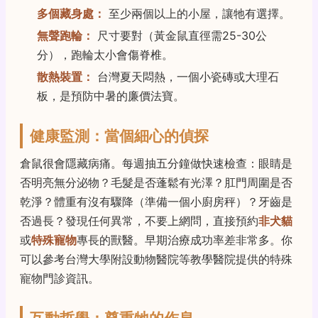
多個藏身處：
至少兩個以上的小屋，讓牠有選擇。
無聲跑輪：
尺寸要對（黃金鼠直徑需25-30公
分），跑輪太小會傷脊椎。
散熱裝置：
台灣夏天悶熱，一個小瓷磚或大理石
板，是預防中暑的廉價法寶。
健康監測：當個細心的偵探
倉鼠很會隱藏病痛。每週抽五分鐘做快速檢查：眼睛是
否明亮無分泌物？毛髮是否蓬鬆有光澤？肛門周圍是否
乾淨？體重有沒有驟降（準備一個小廚房秤）？牙齒是
否過長？發現任何異常，不要上網問，直接預約
非犬貓
或
特殊寵物
專長的獸醫。早期治療成功率差非常多。你
可以參考台灣大學附設動物醫院等教學醫院提供的特殊
寵物門診資訊。