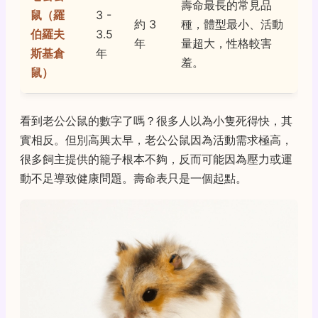
壽命最長的常見品
鼠（羅
3 -
約 3
種，體型最小、活動
伯羅夫
3.5
年
量超大，性格較害
斯基倉
年
羞。
鼠）
看到老公公鼠的數字了嗎？很多人以為小隻死得快，其
實相反。但別高興太早，老公公鼠因為活動需求極高，
很多飼主提供的籠子根本不夠，反而可能因為壓力或運
動不足導致健康問題。壽命表只是一個起點。