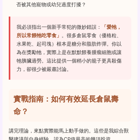
否被其他寵物或幼兒過度打擾？
我必須指出一個新手常犯的微妙錯誤：
「愛牠，
所以常餵牠吃零食」
。很多倉鼠零食（優格粒、
水果乾、起司塊）根本是糖分和脂肪炸彈。你以
為在獎勵牠，實際上是在默默餵養腫瘤細胞或讓
牠胰臟過勞。這比提供一個稍小的籠子更具殺傷
力，卻很少被嚴肅討論。
實戰指南：如何有效延長倉鼠壽
命？
講完理論，來點實際能馬上動手做的。這些是我綜合獸
醫建議與自身經驗，認為CP值最高的幾項投資。