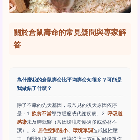
關於倉鼠壽命的常見疑問與專家解
答
為什麼我的倉鼠壽命比平均壽命短很多？可能是
我做錯了什麼？
除了不幸的先天基因，最常見的後天原因依序
是：1.
飲食不當
導致腫瘤或代謝疾病。2.
呼吸道
感染
未及時就醫（常因環境粉塵過多或墊材不
潔）。3.
居住空間過小、環境單調
造成慢性壓
力，削弱免疫系統。建議從這三方面回頭檢視你