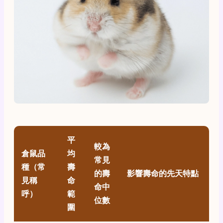
平
較為
倉鼠品
均
常見
種（常
壽
的壽
影響壽命的先天特點
見稱
命
命中
呼）
範
位數
圍