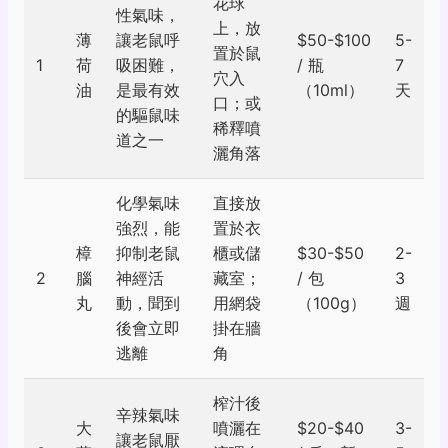
花球
性氣味，
上，放
薄
讓老鼠呼
$50-$100
5-
置於鼠
1
荷
吸困難，
/ 瓶
7
穴入
油
是最有效
（10ml）
天
口；或
的驅鼠味
稀釋噴
道之一
灑角落
化學氣味
直接放
強烈，能
置於衣
樟
抑制老鼠
櫃或儲
$30-$50
2-
2
腦
神經活
藏室；
/ 包
3
丸
動，聞到
用網袋
（100g）
週
後會立即
掛在牆
逃離
角
榨汁後
辛辣氣味
大
噴灑在
$20-$40
3-
讓老鼠厭