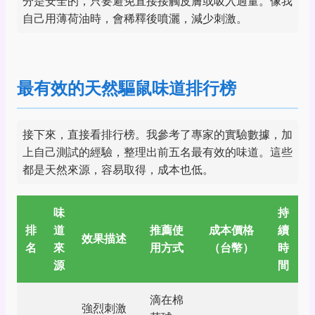
分是安全的，只要避免直接接觸皮膚或吸入過量。像我
自己用薄荷油時，會稀釋後噴灑，減少刺激。
最有效的天然驅鼠味道排行榜
接下來，直接看排行榜。我參考了專家的實驗數據，加
上自己測試的經驗，整理出前五名最有效的味道。這些
都是天然來源，容易取得，成本也低。
味
持
排
道
推薦使
成本價格
續
效果描述
名
來
用方式
（台幣）
時
源
間
滴在棉
強烈刺激