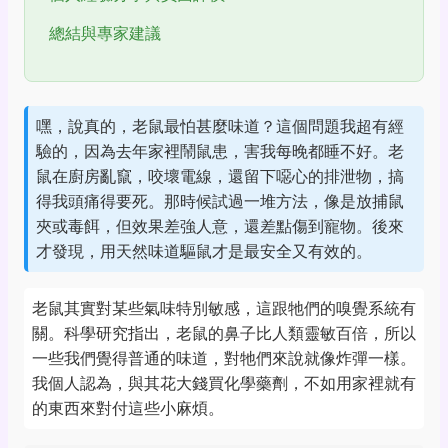
總結與專家建議
嘿，說真的，老鼠最怕甚麼味道？這個問題我超有經
驗的，因為去年家裡鬧鼠患，害我每晚都睡不好。老
鼠在廚房亂竄，咬壞電線，還留下噁心的排泄物，搞
得我頭痛得要死。那時候試過一堆方法，像是放捕鼠
夾或毒餌，但效果差強人意，還差點傷到寵物。後來
才發現，用天然味道驅鼠才是最安全又有效的。
老鼠其實對某些氣味特別敏感，這跟牠們的嗅覺系統有
關。科學研究指出，老鼠的鼻子比人類靈敏百倍，所以
一些我們覺得普通的味道，對牠們來說就像炸彈一樣。
我個人認為，與其花大錢買化學藥劑，不如用家裡就有
的東西來對付這些小麻煩。