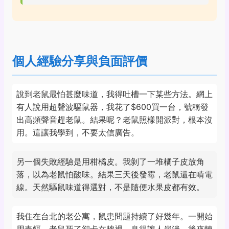
個人經驗分享與負面評價
說到老鼠最怕甚麼味道，我得吐槽一下某些方法。網上
有人說用超聲波驅鼠器，我花了$600買一台，號稱發
出高頻聲音趕老鼠。結果呢？老鼠照樣開派對，根本沒
用。這讓我學到，不要太信廣告。
另一個失敗經驗是用柑橘皮。我剝了一堆橘子皮放角
落，以為老鼠怕酸味。結果三天後發霉，老鼠還在啃電
線。天然驅鼠味道得選對，不是隨便水果皮都有效。
我住在台北的老公寓，鼠患問題持續了好幾年。一開始