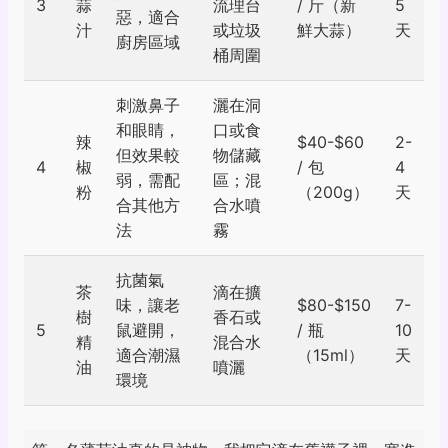
3
蒜
流理台
/ 斤（新
5
惡，適合
汁
或垃圾
鮮大蒜）
天
廚房區域
桶周圍
刺激鼻子
灑在洞
和眼睛，
口或食
辣
$40-$60
2-
但效果較
物儲藏
4
椒
/ 包
4
弱，需配
區；混
粉
（200g）
天
合其他方
合水噴
法
霧
抗菌氣
茶
滴在擴
味，讓老
$80-$150
7-
樹
香石或
5
鼠避開，
/ 瓶
10
精
混合水
適合潮濕
（15ml）
天
油
噴灑
環境