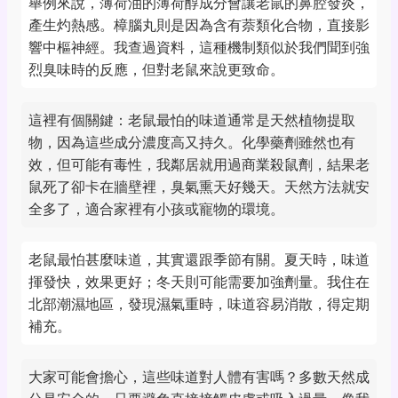
舉例來說，薄荷油的薄荷醇成分會讓老鼠的鼻腔發炎，
產生灼熱感。樟腦丸則是因為含有萘類化合物，直接影
響中樞神經。我查過資料，這種機制類似於我們聞到強
烈臭味時的反應，但對老鼠來說更致命。
這裡有個關鍵：老鼠最怕的味道通常是天然植物提取
物，因為這些成分濃度高又持久。化學藥劑雖然也有
效，但可能有毒性，我鄰居就用過商業殺鼠劑，結果老
鼠死了卻卡在牆壁裡，臭氣熏天好幾天。天然方法就安
全多了，適合家裡有小孩或寵物的環境。
老鼠最怕甚麼味道，其實還跟季節有關。夏天時，味道
揮發快，效果更好；冬天則可能需要加強劑量。我住在
北部潮濕地區，發現濕氣重時，味道容易消散，得定期
補充。
大家可能會擔心，這些味道對人體有害嗎？多數天然成