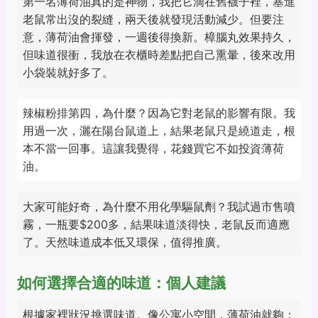
第一名薄荷油真的是神物，我把它滴在舊襪子裡，塞進
老鼠常出沒的裂縫，兩天後就發現活動減少。但要注
意，薄荷油會揮發，一週後得換新。樟腦丸效果持久，
但味道很衝，我放在衣櫃時差點把自己熏暈，後來改用
小袋裝就好多了。
辣椒粉排第四，為什麼？因為它對老鼠的影響有限。我
用過一次，灑在陽台鼠道上，結果老鼠只是繞道走，根
本不當一回事。這讓我覺得，花錢買它不如投資薄荷
油。
大家可能好奇，為什麼不用化學驅鼠劑？我試過市售噴
霧，一瓶要$200多，結果味道淡得快，老鼠反而適應
了。天然味道成本低又環保，值得推廣。
如何選擇合適的味道：個人建議
根據家裡狀況挑選味道。像公寓小空間，薄荷油就夠；