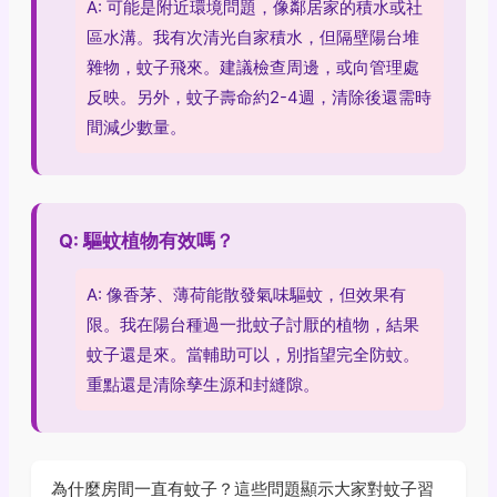
A: 可能是附近環境問題，像鄰居家的積水或社
區水溝。我有次清光自家積水，但隔壁陽台堆
雜物，蚊子飛來。建議檢查周邊，或向管理處
反映。另外，蚊子壽命約2-4週，清除後還需時
間減少數量。
Q: 驅蚊植物有效嗎？
A: 像香茅、薄荷能散發氣味驅蚊，但效果有
限。我在陽台種過一批蚊子討厭的植物，結果
蚊子還是來。當輔助可以，別指望完全防蚊。
重點還是清除孳生源和封縫隙。
為什麼房間一直有蚊子？這些問題顯示大家對蚊子習