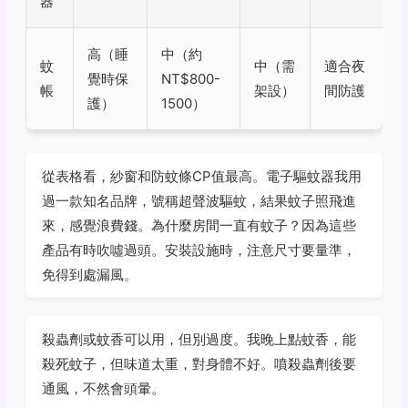
器
高（睡
中（約
蚊
中（需
適合夜
覺時保
NT$800-
帳
架設）
間防護
護）
1500）
從表格看，紗窗和防蚊條CP值最高。電子驅蚊器我用
過一款知名品牌，號稱超聲波驅蚊，結果蚊子照飛進
來，感覺浪費錢。為什麼房間一直有蚊子？因為這些
產品有時吹噓過頭。安裝設施時，注意尺寸要量準，
免得到處漏風。
殺蟲劑或蚊香可以用，但別過度。我晚上點蚊香，能
殺死蚊子，但味道太重，對身體不好。噴殺蟲劑後要
通風，不然會頭暈。