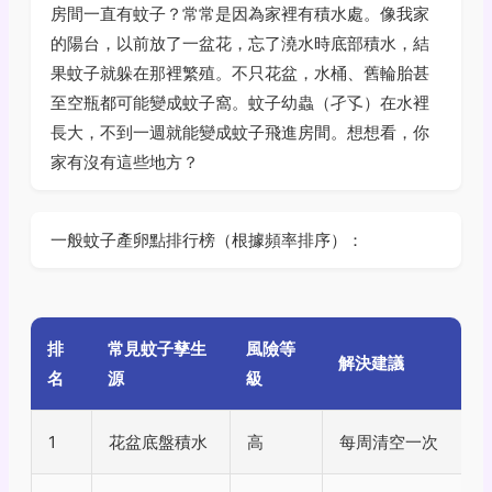
房間一直有蚊子？常常是因為家裡有積水處。像我家
的陽台，以前放了一盆花，忘了澆水時底部積水，結
果蚊子就躲在那裡繁殖。不只花盆，水桶、舊輪胎甚
至空瓶都可能變成蚊子窩。蚊子幼蟲（孑孓）在水裡
長大，不到一週就能變成蚊子飛進房間。想想看，你
家有沒有這些地方？
一般蚊子產卵點排行榜（根據頻率排序）：
排
常見蚊子孳生
風險等
解決建議
名
源
級
1
花盆底盤積水
高
每周清空一次