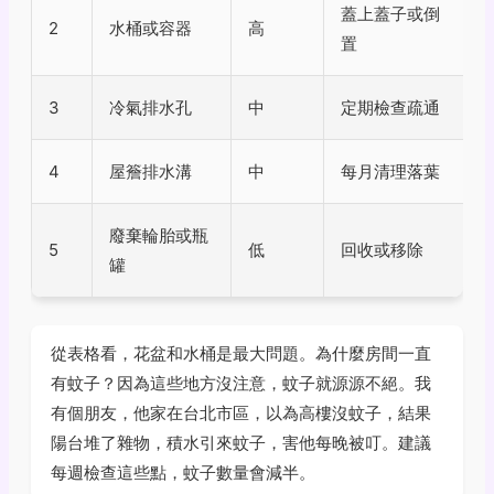
蓋上蓋子或倒
2
水桶或容器
高
置
3
冷氣排水孔
中
定期檢查疏通
4
屋簷排水溝
中
每月清理落葉
廢棄輪胎或瓶
5
低
回收或移除
罐
從表格看，花盆和水桶是最大問題。為什麼房間一直
有蚊子？因為這些地方沒注意，蚊子就源源不絕。我
有個朋友，他家在台北市區，以為高樓沒蚊子，結果
陽台堆了雜物，積水引來蚊子，害他每晚被叮。建議
每週檢查這些點，蚊子數量會減半。