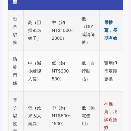
型
密
低
高（阻
中（約
最推
合
（DIY
擋95%
NT$1000-
薦，長
紗
或請師
蚊子）
2000）
期有效
窗
傅）
防
中（減
低（約
低（自
實用但
蚊
少縫隙
NT$200-
行黏
需定期
門
入侵）
500）
貼）
更換
條
電
不推
子
低（效
中（約
低（插
薦，我
驅
果因人
NT$500-
電使
試過無
蚊
而異）
1500）
用）
效