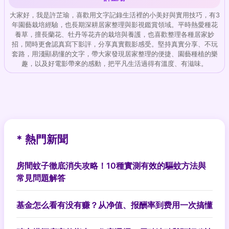
大家好，我是許芷瑜，喜歡用文字記錄生活裡的小美好與實用技巧，有3
年園藝栽培經驗，也長期深耕居家整理與影視鑑賞領域。平時熱愛種花
養草，擅長蘭花、牡丹等花卉的栽培與養護，也喜歡整理各種居家妙
招，閒時更會認真寫下影評，分享真實觀影感受。堅持真實分享、不玩
套路，用淺顯易懂的文字，帶大家發現居家整理的便捷、園藝種植的樂
趣，以及好電影帶來的感動，把平凡生活過得有溫度、有滋味。
* 熱門新聞
房間蚊子徹底消失攻略！10種實測有效的驅蚊方法與
常見問題解答
基金怎么看有没有赚？从净值、报酬率到费用一次搞懂