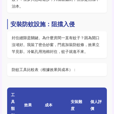
治本。
安裝防蚊設施：阻擋入侵
封住縫隙是關鍵。為什麼房間一直有蚊子？因為開口
沒堵好。我裝了密合紗窗，門底加裝防蚊條，效果立
竿見影。冷氣孔用泡棉封住，蚊子就進不來。
防蚊工具比較表（根據效果與成本）：
工
具
安裝難
個人評
效果
成本
類
度
價