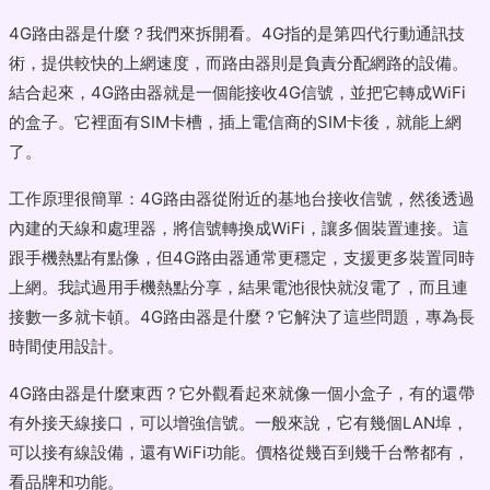
4G路由器是什麼？我們來拆開看。4G指的是第四代行動通訊技
術，提供較快的上網速度，而路由器則是負責分配網路的設備。
結合起來，4G路由器就是一個能接收4G信號，並把它轉成WiFi
的盒子。它裡面有SIM卡槽，插上電信商的SIM卡後，就能上網
了。
工作原理很簡單：4G路由器從附近的基地台接收信號，然後透過
內建的天線和處理器，將信號轉換成WiFi，讓多個裝置連接。這
跟手機熱點有點像，但4G路由器通常更穩定，支援更多裝置同時
上網。我試過用手機熱點分享，結果電池很快就沒電了，而且連
接數一多就卡頓。4G路由器是什麼？它解決了這些問題，專為長
時間使用設計。
4G路由器是什麼東西？它外觀看起來就像一個小盒子，有的還帶
有外接天線接口，可以增強信號。一般來說，它有幾個LAN埠，
可以接有線設備，還有WiFi功能。價格從幾百到幾千台幣都有，
看品牌和功能。