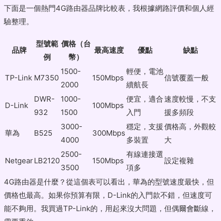
下面是一個熱門4G路由器品牌比較表，我根據網路評價和個人經
驗整理。
型號範
價格（台
品牌
最高速度
優點
缺點
例
幣）
1500-
輕便，電池
TP-Link
M7350
150Mbps
信號覆蓋一般
2000
續航長
DWR-
1000-
便宜，適合
速度較慢，不支
D-Link
100Mbps
932
1500
入門
援多頻段
3000-
穩定，支援
價格高，外觀較
華為
B525
300Mbps
4000
多裝置
大
2500-
有線連接選
Netgear
LB2120
150Mbps
設定複雜
3500
項多
4G路由器是什麼？從這個表可以看出，華為的型號速度最快，但
價格也最高。如果你預算有限，D-Link的入門款不錯，但速度可
能不夠用。我買過TP-Link的，用起來沒大問題，但偶爾會斷線，