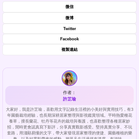
微信
微博
Twitter
Facebook
複製連結
作者：
許芷瑜
大家好，我是許芷瑜，喜歡用文字記錄生活裡的小美好與實用技巧，有3
年園藝栽培經驗，也長期深耕居家整理與影視鑑賞領域。平時熱愛種花
養草，擅長蘭花、牡丹等花卉的栽培與養護，也喜歡整理各種居家妙
招，閒時更會認真寫下影評，分享真實觀影感受。堅持真實分享、不玩
套路，用淺顯易懂的文字，帶大家發現居家整理的便捷、園藝種植的樂
趣，以及好電影帶來的感動，把平凡生活過得有溫度、有滋味。