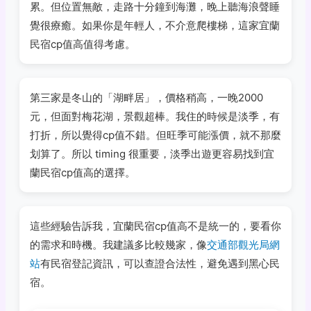
累。但位置無敵，走路十分鐘到海灘，晚上聽海浪聲睡
覺很療癒。如果你是年輕人，不介意爬樓梯，這家宜蘭
民宿cp值高值得考慮。
第三家是冬山的「湖畔居」，價格稍高，一晚2000
元，但面對梅花湖，景觀超棒。我住的時候是淡季，有
打折，所以覺得cp值不錯。但旺季可能漲價，就不那麼
划算了。所以 timing 很重要，淡季出遊更容易找到宜
蘭民宿cp值高的選擇。
這些經驗告訴我，宜蘭民宿cp值高不是統一的，要看你
的需求和時機。我建議多比較幾家，像
交通部觀光局網
站
有民宿登記資訊，可以查證合法性，避免遇到黑心民
宿。