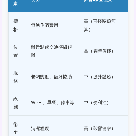
素
價
高（直接關係預
每晚住宿費用
格
算）
位
離景點或交通樞紐距
高（省時省錢）
置
離
服
老闆態度、額外協助
中（提升體驗）
務
設
Wi-Fi、早餐、停車等
中（便利性）
施
衛
清潔程度
高（影響健康）
生