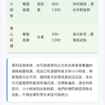
小
餐盤
蛋奶
600-
加州風格，適
樹
推薦
素
1,200
合年輕族群
食
養
心
餐盤
500-
港式飲茶，蘿
全素
茶
推薦
1,000
蔔糕必點
樓
看到這個表格，你可能會發現台北米其林素食餐廳的
價格範圍很廣。我自己吃過陽明春天和小小樹食，兩
家風格完全不同。陽明春天的環境真的沒話說，坐在
日式庭園裡吃飯很有儀式感，但價格偏高，適合特殊
節日。小小樹食則比較輕鬆，他們的佛陀碗是我每去
必點，不過份量對男生來說可能稍少。