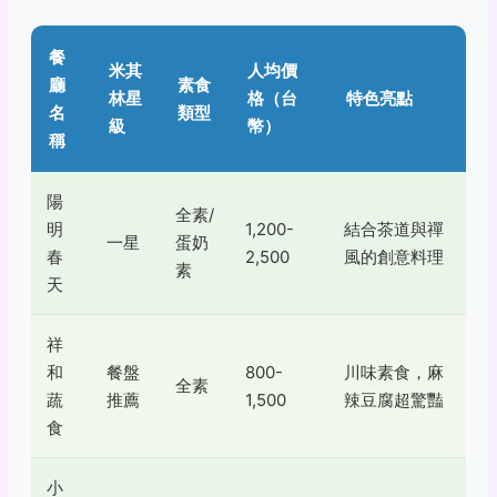
餐
米其
人均價
廳
素食
林星
格（台
特色亮點
名
類型
級
幣）
稱
陽
全素/
明
1,200-
結合茶道與禪
一星
蛋奶
春
2,500
風的創意料理
素
天
祥
和
餐盤
800-
川味素食，麻
全素
蔬
推薦
1,500
辣豆腐超驚豔
食
小