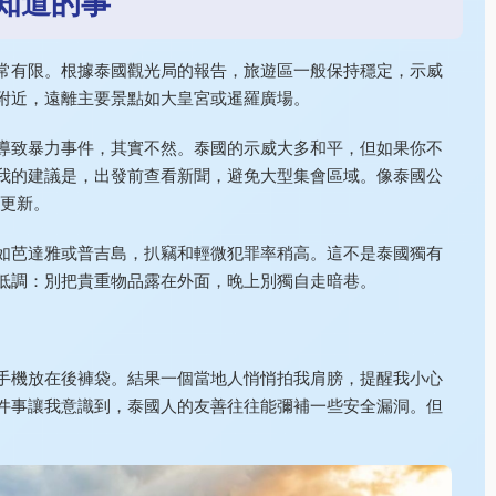
知道的事
常有限。根據泰國觀光局的報告，旅遊區一般保持穩定，示威
附近，遠離主要景點如大皇宮或暹羅廣場。
導致暴力事件，其實不然。泰國的示威大多和平，但如果你不
我的建議是，出發前查看新聞，避免大型集會區域。像泰國公
時更新。
如芭達雅或普吉島，扒竊和輕微犯罪率稍高。這不是泰國獨有
低調：別把貴重物品露在外面，晚上別獨自走暗巷。
手機放在後褲袋。結果一個當地人悄悄拍我肩膀，提醒我小心
件事讓我意識到，泰國人的友善往往能彌補一些安全漏洞。但