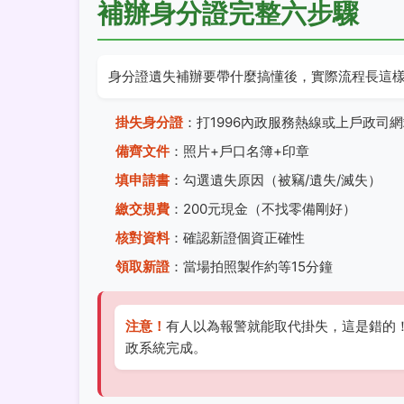
補辦身分證完整六步驟
身分證遺失補辦要帶什麼搞懂後，實際流程長這
掛失身分證
：打1996內政服務熱線或上戶政司
備齊文件
：照片+戶口名簿+印章
填申請書
：勾選遺失原因（被竊/遺失/滅失）
繳交規費
：200元現金（不找零備剛好）
核對資料
：確認新證個資正確性
領取新證
：當場拍照製作約等15分鐘
注意！
有人以為報警就能取代掛失，這是錯的！
政系統完成。