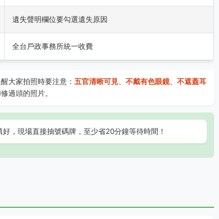
遺失聲明欄位要勾選遺失原因
全台戶政事務所統一收費
提醒大家拍照時要注意：
五官清晰可見
、
不戴有色眼鏡
、
不遮蓋耳
和修過頭的照片。
填好，現場直接抽號碼牌，至少省20分鐘等待時間！