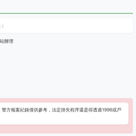
樣：
網站辦理
警方報案紀錄僅供參考，法定掛失程序還是得透過1996或戶