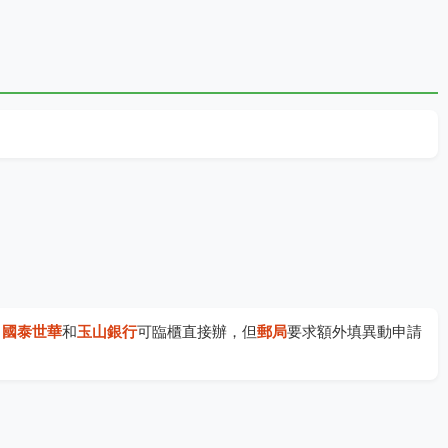
：
國泰世華
和
玉山銀行
可臨櫃直接辦，但
郵局
要求額外填異動申請