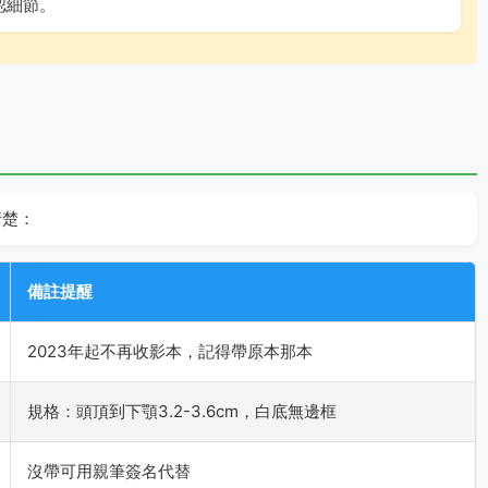
認細節。
清楚：
備註提醒
2023年起不再收影本，記得帶原本那本
規格：頭頂到下顎3.2-3.6cm，白底無邊框
沒帶可用親筆簽名代替