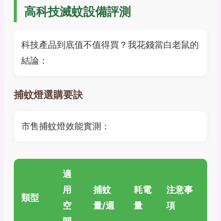
高科技滅蚊設備評測
科技產品到底值不值得買？我花錢當白老鼠的
結論：
捕蚊燈選購要訣
市售捕蚊燈效能實測：
適
用
捕蚊
耗電
注意事
類型
空
量/週
量
項