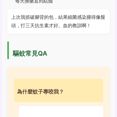
每天換藥直到結痂
上次我抓破腳背的包，結果細菌感染腫得像饅
頭，打三天抗生素才好。血的教訓啊！
驅蚊常見QA
為什麼蚊子專咬我？