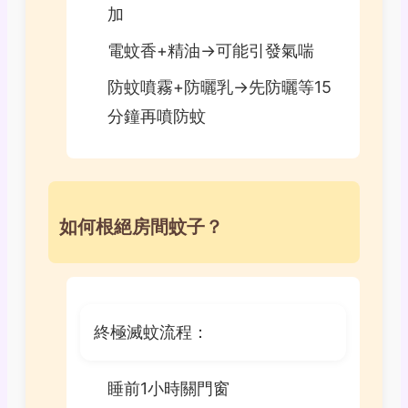
加
電蚊香+精油→可能引發氣喘
防蚊噴霧+防曬乳→先防曬等15
分鐘再噴防蚊
如何根絕房間蚊子？
終極滅蚊流程：
睡前1小時關門窗