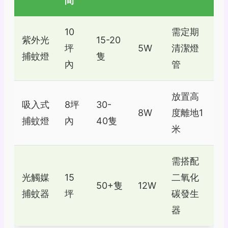
間
10
需定期
紫外光
15-20
坪
5W
清潔燈
捕蚊燈
隻
內
管
放置高
吸入式
8坪
30-
8W
度離地1
捕蚊燈
內
40隻
米
需搭配
光觸媒
15
二氧化
50+隻
12W
捕蚊器
坪
碳發生
器