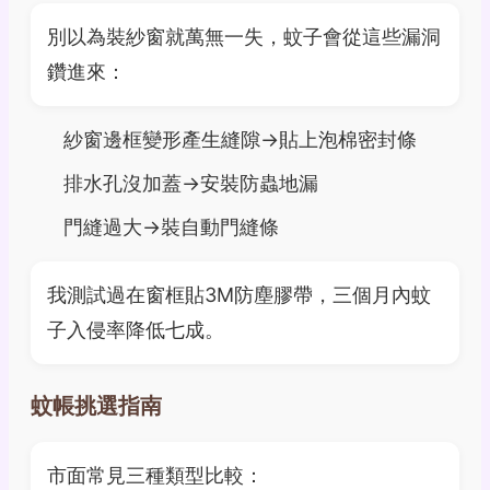
別以為裝紗窗就萬無一失，蚊子會從這些漏洞
鑽進來：
紗窗邊框變形產生縫隙→貼上泡棉密封條
排水孔沒加蓋→安裝防蟲地漏
門縫過大→裝自動門縫條
我測試過在窗框貼3M防塵膠帶，三個月內蚊
子入侵率降低七成。
蚊帳挑選指南
市面常見三種類型比較：