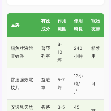
有效
作用
使用
寵物
品牌
成分
範圍
時長
友善
8-
鱷魚牌液體
普亞
240
貓禁
10
電蚊香
列寧
小時
用
坪
12小
雷達強效電
益避
5-7
時/
可
蚊片
寧
坪
片
安適兒天然
香茅
3-5
45