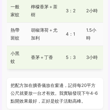
一般
檸檬香茅＋茶
3：2
2小時
家蚊
樹
熱帶
胡椒薄荷＋尤
1.5小
4：1
斑蚊
加利
時
小黑
香茅＋丁香
5：3
3小時
蚊
把配方加在擴香儀放在窗邊，記得每20平方
公尺就要放一台才有效。我實驗發現下午4-6
點開效果最好，正好是蚊子活動高峰。