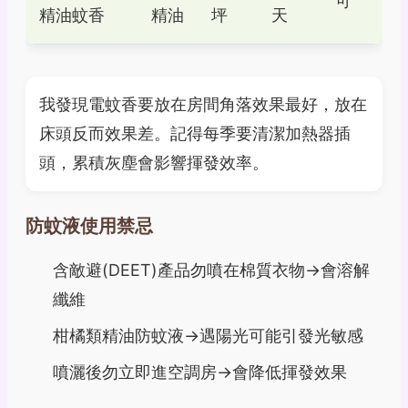
可
精油蚊香
精油
坪
天
我發現電蚊香要放在房間角落效果最好，放在
床頭反而效果差。記得每季要清潔加熱器插
頭，累積灰塵會影響揮發效率。
防蚊液使用禁忌
含敵避(DEET)產品勿噴在棉質衣物→會溶解
纖維
柑橘類精油防蚊液→遇陽光可能引發光敏感
噴灑後勿立即進空調房→會降低揮發效果