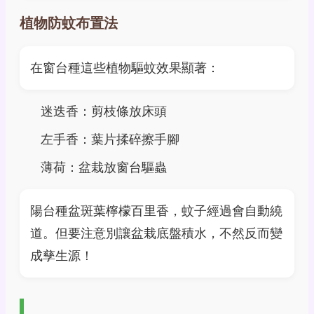
植物防蚊布置法
在窗台種這些植物驅蚊效果顯著：
迷迭香：剪枝條放床頭
左手香：葉片揉碎擦手腳
薄荷：盆栽放窗台驅蟲
陽台種盆斑葉檸檬百里香，蚊子經過會自動繞
道。但要注意別讓盆栽底盤積水，不然反而變
成孳生源！