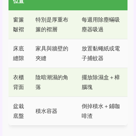
位置
窗簾
特別是厚重布
每週用除塵蟎吸
皺褶
簾的褶層
塵器吸過
床底
家具與牆壁的
放置黏蠅紙或電
縫隙
夾縫
子捕蚊器
衣櫃
陰暗潮濕的角
擺放除濕盒＋樟
背面
落
腦塊
盆栽
倒掉積水＋鋪咖
積水容器
底盤
啡渣