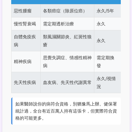
惡性腫瘤
各類癌症（除原位癌）
永久/5年
慢性腎衰竭
需定期透析治療
永久
自體免疫疾
類風濕關節炎、紅斑性狼
永久
病
瘡
思覺失調症、情感性精神
需定期換
精神疾病
病
發
永久/視情
先天性疾病
血友病、先天性代謝異常
況
如果醫師說你的病符合資格，別猶豫馬上辦。健保署
統計過，全台有近百萬人持有這張卡，但實際符合資
格的可能更多。