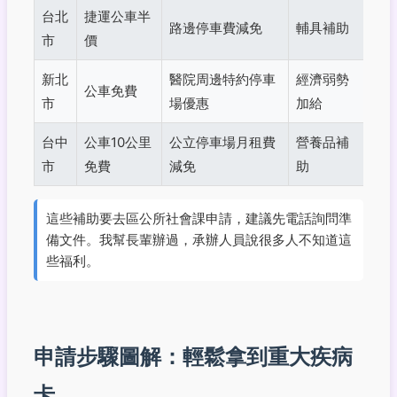
台北
捷運公車半
路邊停車費減免
輔具補助
市
價
新北
醫院周邊特約停車
經濟弱勢
公車免費
市
場優惠
加給
台中
公車10公里
公立停車場月租費
營養品補
市
免費
減免
助
這些補助要去區公所社會課申請，建議先電話詢問準
備文件。我幫長輩辦過，承辦人員說很多人不知道這
些福利。
申請步驟圖解：輕鬆拿到重大疾病
卡