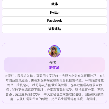
微博
Twitter
Facebook
複製連結
作者：
許芷瑜
大家好，我是許芷瑜，喜歡用文字記錄生活裡的小美好與實用技巧，有3
年園藝栽培經驗，也長期深耕居家整理與影視鑑賞領域。平時熱愛種花
養草，擅長蘭花、牡丹等花卉的栽培與養護，也喜歡整理各種居家妙
招，閒時更會認真寫下影評，分享真實觀影感受。堅持真實分享、不玩
套路，用淺顯易懂的文字，帶大家發現居家整理的便捷、園藝種植的樂
趣，以及好電影帶來的感動，把平凡生活過得有溫度、有滋味。