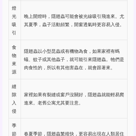
燈
光
晚上開燈時，隱翅蟲可能會被光線吸引飛進來。尤
吸
其夏季，蟲子活動頻繁，開窗透氣時更容易入侵。
引
食
隱翅蟲以小型昆蟲或有機物為食，如果家裡有螞
物
蟻、蚊子或其他蟲子，就可能引來隱翅蟲。牠們是
來
肉食性的，所以有其他害蟲在，就會跟著來。
源
縫
隙
家裡如果有裂縫或窗戶沒關好，隱翅蟲就能輕易爬
入
進來。老舊公寓尤其要注意。
侵
季
節
春夏季節，隱翅蟲繁殖快，更容易出現在人類居住