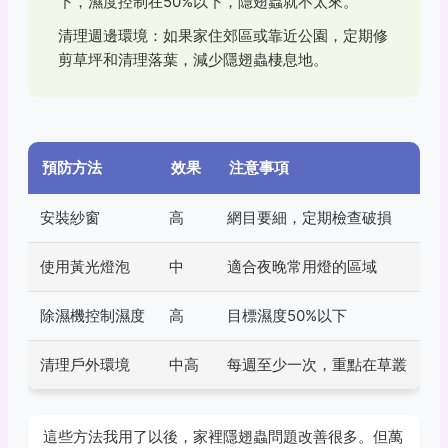
下，濕度控制在50%以下，隱翅蟲就不太來。
清理週邊環境：如果家住郊區或靠近公園，定期修
剪草坪和清理落葉，減少隱翅蟲棲息地。
預防方法
效果
注意事項
安裝紗窗
高
網目要細，定期檢查破損
使用黃光燈泡
中
適合夜晚常用燈的區域
除濕機控制濕度
高
目標濕度50%以下
清理戶外環境
中高
每週至少一次，重點在草叢
這些方法我用了以後，家裡隱翅蟲問題改善很多。但萬