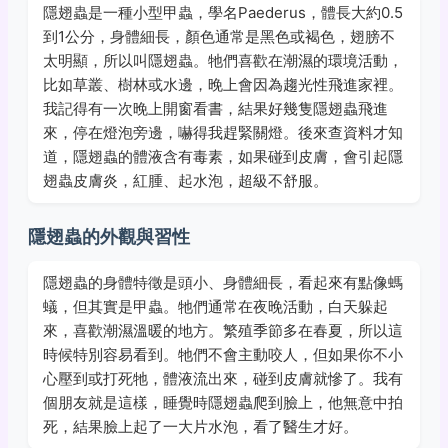
隱翅蟲是一種小型甲蟲，學名Paederus，體長大約0.5
到1公分，身體細長，顏色通常是黑色或褐色，翅膀不
太明顯，所以叫隱翅蟲。牠們喜歡在潮濕的環境活動，
比如草叢、樹林或水邊，晚上會因為趨光性飛進家裡。
我記得有一次晚上開窗看書，結果好幾隻隱翅蟲飛進
來，停在燈泡旁邊，嚇得我趕緊關燈。後來查資料才知
道，隱翅蟲的體液含有毒素，如果碰到皮膚，會引起隱
翅蟲皮膚炎，紅腫、起水泡，超級不舒服。
隱翅蟲的外觀與習性
隱翅蟲的身體特徵是頭小、身體細長，看起來有點像螞
蟻，但其實是甲蟲。牠們通常在夜晚活動，白天躲起
來，喜歡潮濕溫暖的地方。繁殖季節多在春夏，所以這
時候特別容易看到。牠們不會主動咬人，但如果你不小
心壓到或打死牠，體液流出來，碰到皮膚就慘了。我有
個朋友就是這樣，睡覺時隱翅蟲爬到臉上，他無意中拍
死，結果臉上起了一大片水泡，看了醫生才好。