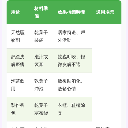
材料準
用途
效果持續時間
適用場景
備
天然驅
乾葉子
居家窗邊、戶
蚊劑
裝袋
外活動
舒緩皮
泡汁或
蚊蟲叮咬、輕
膚瘙癢
製膏
微皮膚不適
泡茶飲
乾葉子
飯後助消化、
用
沖泡
放鬆心情
製作香
乾葉子
衣櫃、鞋櫃除
包
塞布袋
臭