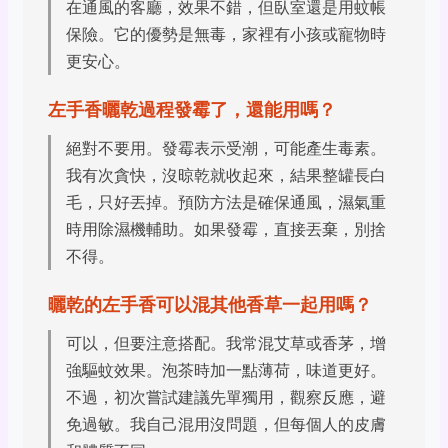
在通風的客廳，效果不錯，但臥室還是用蚊帳
保險。它的優勢是無毒，家裡有小孩或寵物時
更安心。
左手香曬乾過程發霉了，還能用嗎？
絕對不要用。發霉表示受潮，可能產生毒素。
我有次貪快，沒晾乾就收起來，結果整罐長白
毛，只好丟掉。預防方法是確保通風，濕氣重
時用除濕機輔助。如果發霉，直接丟棄，別捨
不得。
曬乾的左手香可以混其他香草一起用嗎？
可以，但要注意搭配。我常混艾草或香茅，增
強驅蚊效果。泡茶時加一點薄荷，味道更好。
不過，初次嘗試建議先單獨用，觀察反應，避
免過敏。我自己混用沒問題，但每個人的皮膚