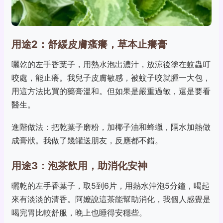
用途2：舒緩皮膚瘙癢，草本止癢膏
曬乾的左手香葉子，用熱水泡出濃汁，放涼後塗在蚊蟲叮
咬處，能止癢。我兒子皮膚敏感，被蚊子咬就腫一大包，
用這方法比買的藥膏溫和。但如果是嚴重過敏，還是要看
醫生。
進階做法：把乾葉子磨粉，加椰子油和蜂蠟，隔水加熱做
成膏狀。我做了幾罐送朋友，反應都不錯。
用途3：泡茶飲用，助消化安神
曬乾的左手香葉子，取5到6片，用熱水沖泡5分鐘，喝起
來有淡淡的清香。阿嬤說這茶能幫助消化，我個人感覺是
喝完胃比較舒服，晚上也睡得安穩些。