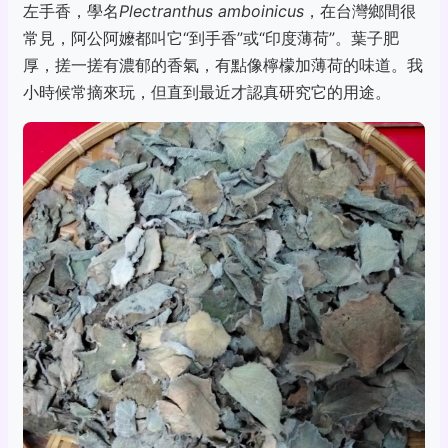
左手香，學名
Plectranthus amboinicus
，在台灣鄉間很
常見，阿公阿嬤都叫它“到手香”或“印度薄荷”。葉子肥
厚，搓一搓有濃郁的香氣，有點像檸檬加薄荷的味道。我
小時候常摘來玩，但直到最近才認真研究它的用途。