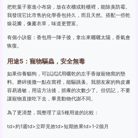
把乾葉子塞進小布袋，放在衣櫃或鞋櫃裡，能除臭防霉。
我發現它比市售的化學香包持久，而且天然。搭配一些乾
燥花瓣，像薰衣草，味道更豐富。
有個小訣竅：香包用一陣子後，拿出來曬曬太陽，香氣會
恢復。
用途5：寵物驅蟲，安全無毒
如果你養貓狗，可以試試用曬乾的左手香做寵物窩的墊
料。磨碎後撒一點在窩裡，能驅跳蚤。我朋友家的狗皮膚
容易過敏，用這方法後，抓癢的次數少了。但切記，不要
讓寵物直接吃下去，畢竟動物代謝不同。
為了更清楚，我整理了這5種用途的比較：
td>約1週td>立即見效td>短期效果td>1-2個月