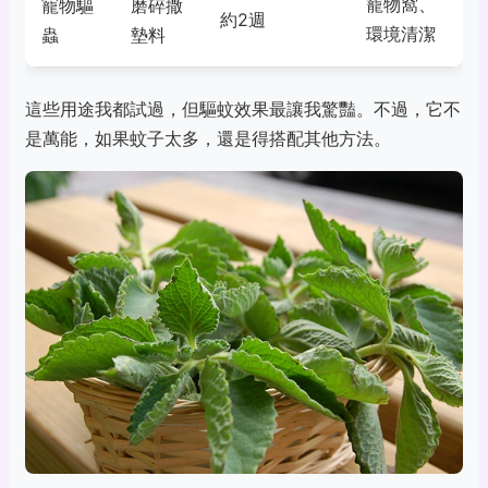
寵物窩、
寵物驅
磨碎撒
約2週
環境清潔
蟲
墊料
這些用途我都試過，但驅蚊效果最讓我驚豔。不過，它不
是萬能，如果蚊子太多，還是得搭配其他方法。