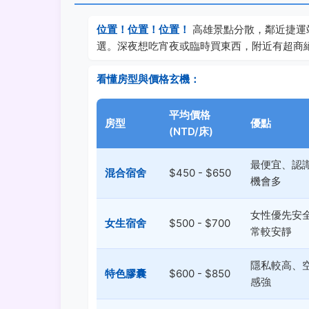
位置！位置！位置！
高雄景點分散，鄰近捷運
選。深夜想吃宵夜或臨時買東西，附近有超商
看懂房型與價格玄機：
平均價格
房型
優點
(NTD/床)
最便宜、認
混合宿舍
$450 - $650
機會多
女性優先安
女生宿舍
$500 - $700
常較安靜
隱私較高、
特色膠囊
$600 - $850
感強