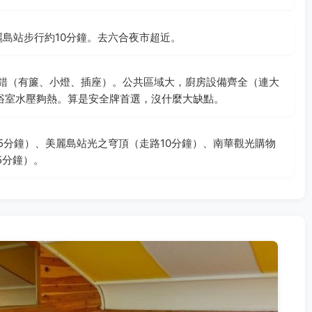
麗島站步行約10分鐘。去六合夜市超近。
錯（有簾、小燈、插座）。公共區域大，廚房設備齊全（連大
浴室水壓夠熱。算是安全牌首選，沒什麼大缺點。
5分鐘）、美麗島站光之穹頂（走路10分鐘）、南華觀光購物
5分鐘）。