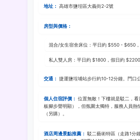
地址：
高雄市鹽埕區大義街2-2號
房型與價格：
混合/女生宿舍床位：平日約 $550 - $650，假
私人雙人房：平日約 $1800，假日約 $220
交通：
捷運鹽埕埔站步行約10-12分鐘。門口
個人住宿評價：
位置無敵！下樓就是駁二，看
板腳步聲明顯），但氛圍太獨特，服務人員熱
（另購）。
酒店周邊景點推薦：
駁二藝術特區（走路1分鐘