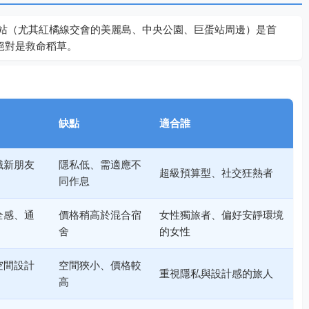
站（尤其紅橘線交會的美麗島、中央公園、巨蛋站周邊）是首
絕對是救命稻草。
缺點
適合誰
識新朋友
隱私低、需適應不
超級預算型、社交狂熱者
同作息
全感、通
價格稍高於混合宿
女性獨旅者、偏好安靜環境
舍
的女性
空間設計
空間狹小、價格較
重視隱私與設計感的旅人
高