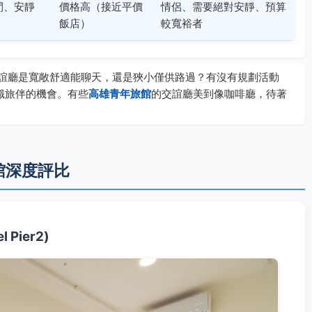
間、安靜
價格高（接近平價
情侶、需要絕對安靜、預算
飯店）
較寬裕者
誼廳是寬敞舒適能聊天，還是狹小僅供路過？有沒有規劃活動
識旅伴的機會。有些
高雄青年旅館
的交誼廳美到像咖啡廳，待著
館深度評比
 Pier2)