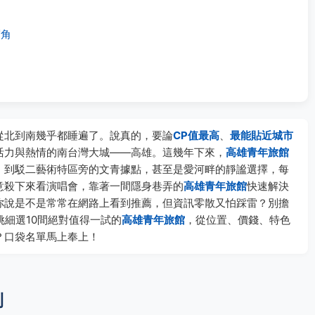
眉角
從北到南幾乎都睡遍了。說真的，要論
CP值最高
、
最能貼近城市
活力與熱情的南台灣大城——高雄。這幾年下來，
高雄青年旅館
，到駁二藝術特區旁的文青據點，甚至是愛河畔的靜謐選擇，每
意殺下來看演唱會，靠著一間隱身巷弄的
高雄青年旅館
快速解決
你說是不是常常在網路上看到推薦，但資訊零散又怕踩雷？別擔
挑細選10間絕對值得一試的
高雄青年旅館
，從位置、價錢、特色
？口袋名單馬上奉上！
則