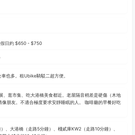
日約 $650 - $750
0
公車也多。租Ubike騎駁二超方便。
展、逛市集、吃大港橋美食都近。老屋隔音稍差是硬傷（木地
情像朋友。不適合極度要求安靜睡眠的人。 咖啡廳的早餐好吃
）、大港橋（走路5分鐘）、棧貳庫KW2（走路10分鐘）、