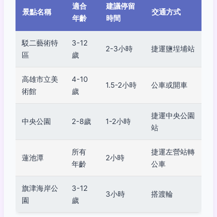
適合
建議停留
景點名稱
交通方式
年齡
時間
駁二藝術特
3-12
2-3小時
捷運鹽埕埔站
區
歲
高雄市立美
4-10
1.5-2小時
公車或開車
術館
歲
捷運中央公園
中央公園
2-8歲
1-2小時
站
所有
捷運左營站轉
蓮池潭
2小時
年齡
公車
旗津海岸公
3-12
3小時
搭渡輪
園
歲