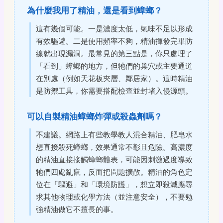
為什麼我用了精油，還是看到蟑螂？
這有幾個可能。一是濃度太低，氣味不足以形成
有效驅避。二是使用頻率不夠，精油揮發完畢防
線就出現漏洞。最常見的第三點是，你只處理了
「看到」蟑螂的地方，但牠們的巢穴或主要通道
在別處（例如天花板夾層、鄰居家）。這時精油
是防禦工具，你需要搭配檢查並封堵入侵源頭。
可以自製精油蟑螂炸彈或殺蟲劑嗎？
不建議。網路上有些教學教人混合精油、肥皂水
想直接殺死蟑螂，效果通常不彰且危險。高濃度
的精油直接接觸蟑螂體表，可能因刺激過度導致
牠們四處亂竄，反而把問題擴散。精油的角色定
位在「驅避」和「環境防護」，想立即殺滅應尋
求其他物理或化學方法（並注意安全），不要勉
強精油做它不擅長的事。