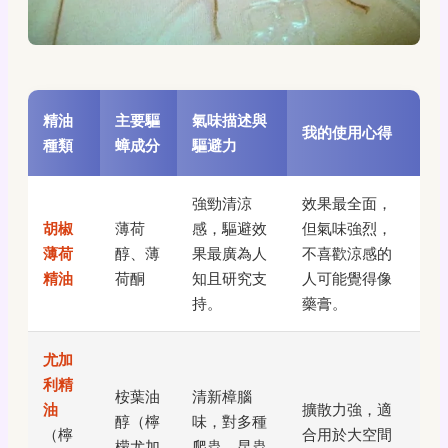
精油
主要驅
氣味描述與
我的使用心得
種類
蟑成分
驅避力
強勁清涼
效果最全面，
胡椒
薄荷
感，驅避效
但氣味強烈，
薄荷
醇、薄
果最廣為人
不喜歡涼感的
精油
荷酮
知且研究支
人可能覺得像
持。
藥膏。
尤加
利精
桉葉油
清新樟腦
油
擴散力強，適
醇（檸
味，對多種
（檸
合用於大空間
檬尤加
爬蟲、昆蟲