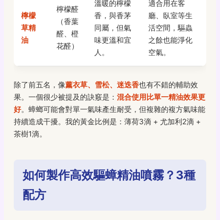
溫暖的檸檬
適合用在客
檸檬醛
檸檬
香，與香茅
廳、臥室等生
（香葉
草精
同屬，但氣
活空間，驅蟲
醛、橙
油
味更溫和宜
之餘也能淨化
花醛）
人。
空氣。
除了前五名，像
薰衣草、雪松、迷迭香
也有不錯的輔助效
果。一個很少被提及的訣竅是：
混合使用比單一精油效果更
好
。蟑螂可能會對單一氣味產生耐受，但複雜的複方氣味能
持續造成干擾。我的黃金比例是：薄荷3滴 + 尤加利2滴 +
茶樹1滴。
如何製作高效驅蟑精油噴霧？3種
配方