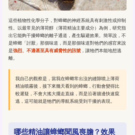
這些植物性化學分子，對蟑螂的神經系統具有刺激性或抑制
性。以最常見的薄荷醇（薄荷精油主要成分）為例，研究指
出它能夠干擾蟑螂的離子通道，產生驅避效果。簡單說，不
是蟑螂「討厭」那個味道，而是那個味道對牠們的感官來說
是
強烈、不適甚至具有威脅性的訊號
，讓牠們本能地想逃
離。
我自己的觀察是，當我在蟑螂常出沒的縫隙噴上薄荷
精油噴霧後，接下來幾天看到的蟑螂，行動會變得比
較遲疑，不會大搖大擺走直線，而是沿著牆邊快速竄
逃，這可能就是牠們的導航系統受到干擾的表現。
哪些精油讓蟑螂聞風喪膽？效果