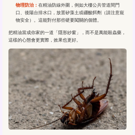
物理防治：
在精油防線外圍，例如大樓公共管道間門
口、後陽台排水口，放置矽藻土或硼酸餌劑（請注意寵
物安全）。這能對付那些硬要闖關的個體。
把精油當成你家的一道「隱形紗窗」，而不是萬能殺蟲藥，
這樣的心態會更實際，效果也更好。