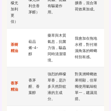
檬尤
擴香，混合薄
利含香
有驅避作
加利
荷效果加成。
茅醛）
用。
更
佳）
藥草與木質
我會加在拖地
萜品
氣息，抗菌
茶樹
水裡，對付潮
烯-4-
力強，驅蟲
精油
濕角落的蟑螂
醇
同時清潔環
特別有感。
境。
強烈的檸檬
對美洲蟑螂效
香茅
草香，是許
果明顯，但單
香茅
醛、香
多天然防蚊
獨使用氣味較
精油
葉醇
液的主成
單一，建議混
分。
搭。