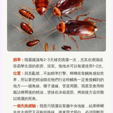
頻率：
噴霧建議每2-3天補充噴灑一次，尤其在潮濕或
容易孳生源的廚房、浴室。拖地水可以每週使用1-2次。
位置：
與其亂噴，不如精準打擊。蟑螂依靠觸角感知世
界，所以要把精油噴在牠們行走時觸角一定會接觸到的
地方——牆角線、櫃子邊緣、管道周圍。我甚至會用棉
籤沾稀釋後的精油，塗抹在冰箱底部、烤箱後方這些難
以噴灑的死角。
一個失敗經驗：
我曾只噴灑在客廳中央地板，結果蟑螂
全改走牆壁天花板的路線。後來我才明白，必須阻斷所