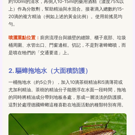
約100ml的清水，再倒入10-15ml的藥用酒精（濃度75%以
上）作為分散劑，幫助精油與水混合。接著滴入總數約15-
20滴的複方精油（例如上述的黃金比例）。使用前搖晃均
勻。
噴灑重點位置：
廚房流理台與牆壁的縫隙、櫃子底部、垃圾
桶周圍、水管出口、門窗邊框。切記，不是對著蟑螂噴，而
是噴在牠們的「交通要道」上。
2. 驅蟑拖地水（大面積防護）
一桶拖地水（約5公升），加入10滴茶樹精油和5滴薄荷或
尤加利精油。茶樹的精油分子能懸浮在水面一段時間，拖地
的同時將精油成分帶到地板各處，形成一層淡淡的防護膜。
這對於處理德國蟑螂這種喜歡在地面活動的種類特別有用。