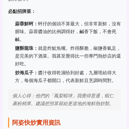
必點招牌菜：
蒜蓉鮮蚵：
蚵仔的個頭不算最大，但非常新鮮，沒有
腥味。蒜蓉醬油的比例調得好，鹹香下飯，不會死
鹹。
鹽酥龍珠：
就是炸魷魚嘴。炸得酥脆，椒鹽香氣足，
是完美的下酒菜。我甚至覺得比一些專門熱炒店的還
好吃。
炒海瓜子：
醬汁收得乾濕恰到好處，九層塔給得大
方，每個海瓜子都開口，代表新鮮且烹調時間對。
個人心得：他們的「鳳梨蝦球」我覺得普通，蝦仁
裹粉稍厚。建議把預算留給更道地的海鮮熱炒類。
阿姿快炒實用資訊