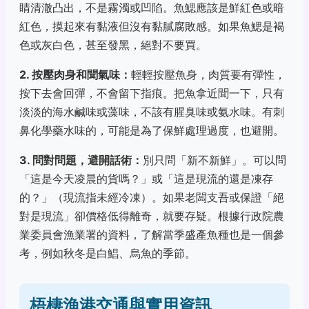
睛清澈凸出，不是霧濁或凹陷。魚鰓應該是鮮紅色或暗
紅色，摸起來有黏液但沒有黏膩腐敗感。如果魚鰓是褐
色或灰白色，甚至發黑，絕對不要買。
2. 按壓肉身和聞氣味：
輕輕按壓魚身，肉質要有彈性，
按下去會回彈，不會留下指痕。把魚拿近聞一下，只有
淡淡的海水鹹味或藻味，不該有腥臭味或氨水味。有刺
鼻化學藥水味的，可能是為了保鮮處理過度，也避開。
3. 問對問題，避開話術：
別只問「新不新鮮」。可以問
「這是今天凌晨的貨嗎？」或「這是現流的還是凍存
的？」（現流指未經冷凍）。如果老闆支吾或保證「絕
對是現流」卻價格低得離奇，就要存疑。根據行政院農
業委員會漁業署的資料，了解當季盛產魚種也是一個參
考，例如秋冬是白鯧、烏魚的季節。
梧棲漁港交通與實用資訊