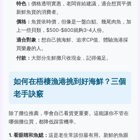
特色：
價格透明實惠，老闆肯給建議，適合想買平價
新鮮魚貨的消費者。
價格：
魚貨依時價，但像是一盤白鯧、幾尾肉魚，加
上一些貝類，$500-$800就夠3-4人份。
適合對象：
想自己挑海鮮、追求CP值、體驗漁港採
買樂趣的人。
付款：
大部分生鮮攤只收現金，記得備足。
如何在梧棲漁港挑到好海鮮？三個
老手訣竅
除了攤位推薦，學會自己看貨更重要。這能讓你不管在
哪個攤位買，都降低踩雷機率。
1. 看眼睛和魚鰓：
這是老生常談但最有用。新鮮的魚眼