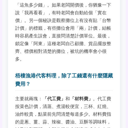
「這魚多少錢」。如果老闆開價後，你猶豫一下
說「我再看看」，有時老闆會自動給個「實在
價」。另一個秘訣是觀察攤位上有沒有貼「台幣
計價」的標籤，有些攤位會用「兩」計價，結帳
時容易產生誤會，直接問清楚計價單位。最後，
鎖定像「阿東」這種老闆自己顧攤、貨品擺放整
齊、標價相對清楚的攤位，被坑的機率會小很
多。
梧棲漁港代客料理，除了工錢還有什麼隱藏
費用？
主要就兩塊：
「代工費」
和
「材料費」
。代工費
按菜色計價，清蒸、煮湯較便宜，三杯、紅燒、
油炸較貴，點菜前先問清楚每道多少。材料費指
的是蔥、薑、蒜、辣椒、醬油、豆酥等調味料，