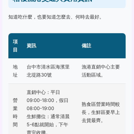
知道吃什麼，也要知道怎麼去、何時去最好。
項
資訊
備註
目
地
台中市清水區海濱里
漁港直銷中心主要
址
北堤路30號
活動區域。
直銷中心：平日
營
09:00-18:00，假日
熟食區營業時間較
業
08:00-19:00
長，生鮮區要早上
時
生鮮攤位：通常清晨
去貨最齊。
間
5-6點就開始，下午
賣完收攤。