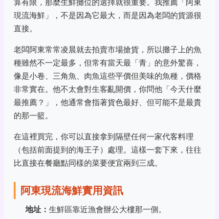
算有限，那麼生鮮攤位的選擇就很重要。我推薦「阿東
現流海鮮」，不是因為它最大，而是因為老闆的貨源很
直接。
老闆阿東常常凌晨就去拍賣市場搶貨，所以攤子上的魚
種雖然不一定最多，但常有當天最「青」的意外驚喜，
像是小卷、三角魚、肉魚這些平價但美味的魚種，價格
非常實在。他不太會對生客亂開價，你問他「今天什麼
最推薦？」，他通常會指著貨色最好、但可能不是最貴
的那一籃。
在這裡買完，你可以直接拿到隔壁任何一家代客料理
（包括前面提到的海王子）處理。這樣一套下來，往往
比直接在餐廳點同樣的菜要便宜兩到三成。
阿東現流海鮮實用資訊
地址：
生鮮區靠近漁會辦公大樓那一側。