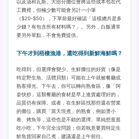
以及油和瓦斯。大部分攤位會將這些成本包在代
工費裡，但極少數可能會另計一小筆
（$20-$50），下單前最好確認「這樣總共是多
少錢？有包含所有材料嗎？」。另外，白飯通常
要另外單點，不會免費提供。
下午才到梧棲漁港，還吃得到新鮮海鮮嗎？
吃得到，但選擇會變少。生鮮攤位的好貨（像是
特定野生魚、活體貝類）可能在上午就被餐廳或
熟客掃光。下午去，你可以轉向熟食區，像「阿
姿快炒」這類餐廳的食材是早上進貨處理好的，
品質仍有保障。或者，在生鮮區找那些還在營業
的攤位，購買「當天現煮」的熟食，例如燙小
卷、烤魚等，這些也是不錯的選擇。單純想逛逛
吃小吃，下午完全沒問題；但若執意要買特定生
鮮魚貨回家自己煮，建議還是上午前往。