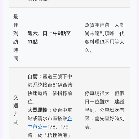
最
佳
魚貨剛補齊，人潮
到
週六、日上午9點至
尚未達到頂峰，代
訪
11點
客料理也不用等太
時
久。
間
自駕：
國道三號下中
港系統接台61線西濱
快速道路，依指標前
停車場很大，但假
交
往。
日一位難求，建議
通
大眾運輸：
於台中車
早到。公車班次有
方
站或清水市區搭乘
台
限，需先查好時刻
式
中市公車
178、179
表。
路，於「梧棲漁港」