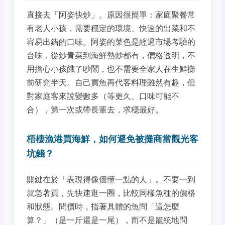
直接去「阿姿快炒」。原因很簡單：家庭聚餐常
有老人小孩，需要穩定的環境、快速的出菜和不
容易出錯的口味。阿姿的菜色是經過市場考驗的
台味，從炒青菜到海鮮熱炒都有，價格透明，不
用擔心小孩餓了吵鬧，也不需要全家人在生鮮攤
前研究半天。自己買魚再代客料理雖然有趣，但
對家庭客來說變數多（等更久、口味可能不
合），第一次或帶長輩去，求穩最好。
梧棲漁港買海鮮，如何避免被攤商當觀光客
坑錢？
關鍵在於「表現得像個懂一點的人」。不要一到
就急著買，先快速逛一圈，比較同樣魚種的價格
和狀態。問價時，指著具體的魚問「這怎麼
算？」（是一斤還是一尾），而不是籠統地問