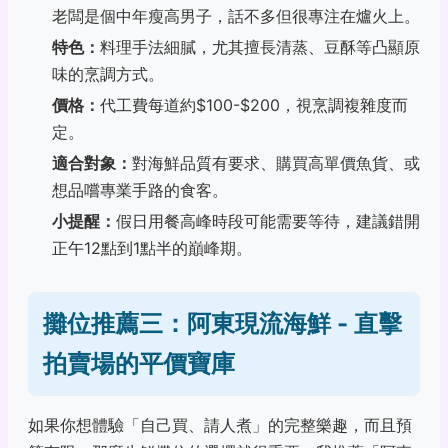
老闆是個中年瘦高男子，話不多但很專注在爐火上。
特色：
料理手法細膩，尤其擅長清蒸、豆酥等凸顯原
味的烹調方式。
價格：
代工費每道約$100-$200，視烹調複雜度而
定。
適合對象：
對海鮮品質有要求、購買高單價魚貨、或
想品嚐專業手路的食客。
小提醒：
假日用餐高峰時段可能需要等待，建議錯開
正午12點到1點半的巔峰期。
攤位推薦三：阿東現流海鮮 - 直擊
拍賣場的平價寶庫
如果你想體驗「自己買、請人煮」的完整樂趣，而且預