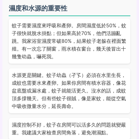
濕度和水源的重要性
蚊子需要濕度來呼吸和產卵。房間濕度低於50%，蚊
子很快就脫水掛點；但如果高於70%，他們活蹦亂
跳。我家浴室濕度常破80%，結果蚊子老躲在裡面繁
殖。有一次忘了關窗，雨水積在窗台，幾天後冒出十
幾隻幼蟲，嚇死我。
水源更是關鍵。蚊子幼蟲（孑孓）必須在水里生長，
成蚊也需要水來產卵。如果你房間有積水容器，像花
盆底盤或漏水處，蚊子就能活更久。沒水的話，成蚊
頂多撐幾天。但有些蚊子很賊，像是家蚊，能從空氣
中吸收微量水分，延長壽命。
濕度控制不好，蚊子在房間可以活多久的問題就變嚴
重。我建議大家檢查房間角落，避免潮濕點。