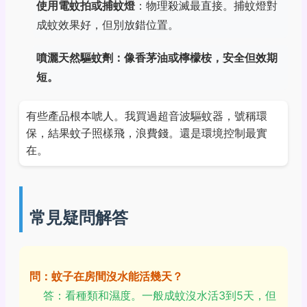
使用電蚊拍或捕蚊燈
：物理殺滅最直接。捕蚊燈對
成蚊效果好，但別放錯位置。
噴灑天然驅蚊劑：像香茅油或檸檬桉，安全但效期
短。
有些產品根本唬人。我買過超音波驅蚊器，號稱環
保，結果蚊子照樣飛，浪費錢。還是環境控制最實
在。
常見疑問解答
問：蚊子在房間沒水能活幾天？
答：看種類和濕度。一般成蚊沒水活3到5天，但