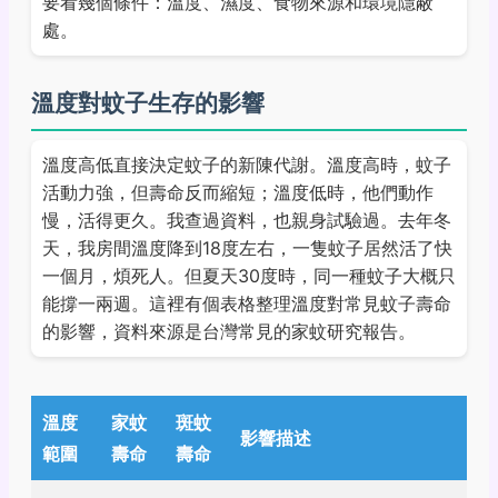
要看幾個條件：溫度、濕度、食物來源和環境隱蔽
處。
溫度對蚊子生存的影響
溫度高低直接決定蚊子的新陳代謝。溫度高時，蚊子
活動力強，但壽命反而縮短；溫度低時，他們動作
慢，活得更久。我查過資料，也親身試驗過。去年冬
天，我房間溫度降到18度左右，一隻蚊子居然活了快
一個月，煩死人。但夏天30度時，同一種蚊子大概只
能撐一兩週。這裡有個表格整理溫度對常見蚊子壽命
的影響，資料來源是台灣常見的家蚊研究報告。
溫度
家蚊
斑蚊
影響描述
範圍
壽命
壽命