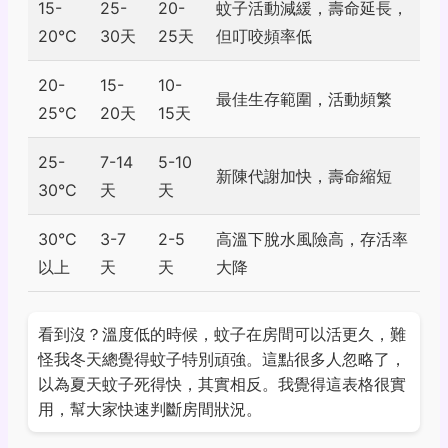
15-
25-
20-
蚊子活動減緩，壽命延長，
20°C
30天
25天
但叮咬頻率低
20-
15-
10-
最佳生存範圍，活動頻繁
25°C
20天
15天
25-
7-14
5-10
新陳代謝加快，壽命縮短
30°C
天
天
30°C
3-7
2-5
高溫下脫水風險高，存活率
以上
天
天
大降
看到沒？溫度低的時候，蚊子在房間可以活更久，難
怪我冬天總覺得蚊子特別頑強。這點很多人忽略了，
以為夏天蚊子死得快，其實相反。我覺得這表格很實
用，幫大家快速判斷房間狀況。