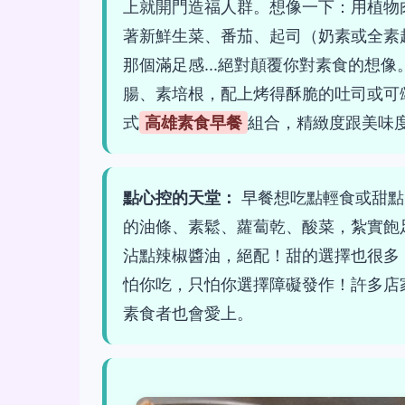
上就開門造福人群。想像一下：用植物肉（Be
著新鮮生菜、番茄、起司（奶素或全素
那個滿足感...絕對顛覆你對素食的想像。還
腸、素培根，配上烤得酥脆的吐司或可
式
高雄素食早餐
組合，精緻度跟美味
點心控的天堂：
早餐想吃點輕食或甜點
的油條、素鬆、蘿蔔乾、酸菜，紮實飽
沾點辣椒醬油，絕配！甜的選擇也很多，
怕你吃，只怕你選擇障礙發作！許多店
素食者也會愛上。