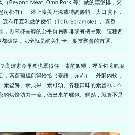
yond Meat, OmniPork 等）做的漢堡排，夾
起司都有），淋上素美乃滋或特調醬料，大口咬下，
有用豆乳做的嫩蛋（Tofu Scramble）、素香
頌，再來杯香醇的公平貿易咖啡或有機豆漿，這種西
度都破錶，完全就是網美打卡、朋友聚會的首選。
？高雄素食早餐也罩得住！素的飯糰，裡面包著脆脆
足；素蘿蔔糕煎得恰恰（臺語：赤赤），外酥內軟，
素鬆餅、素貝果、素可頌、各種口味的素蛋糕...不
家的烘焙功力一流，做出來的麵包、糕點，就算不是