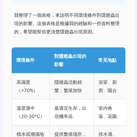
我整理了一個表格，來說明不同環境條件對隱翅蟲出
現的影響。這個表格是根據我的經驗和一些資料整理
的，希望能幫你更清楚隱翅蟲出現原因。
對隱翅蟲出現的
環境條件
常見地點
影響
高濕度
隱翅蟲活動頻
浴室、廚
（>70%）
繁，繁殖加快
房、陽台
溫度適中
最適宜生存，出
室內角
（20-30°C）
現機率高
落、花園
積水或潮濕地
提供繁殖場所，
排水溝、