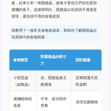
葉，結果引來一堆隱翅蟲，後來才發現它們在吃那些
腐爛的葉子。這讓我明白，隱翅蟲出現原因不僅僅是
環境，還包括可用的食物資源。
我整理了一個常見食物來源表，幫助你了解隱翅蟲出
現原因中的食物因素：
對隱翅蟲的吸引
食物類型
預防建議
力
小型昆蟲
高，隱翅蟲會主
定期噴灑天然
（如蚜蟲）
動捕食
防蟲劑
腐爛植物或
中等，提供額外
清理花園雜物
落葉
營養