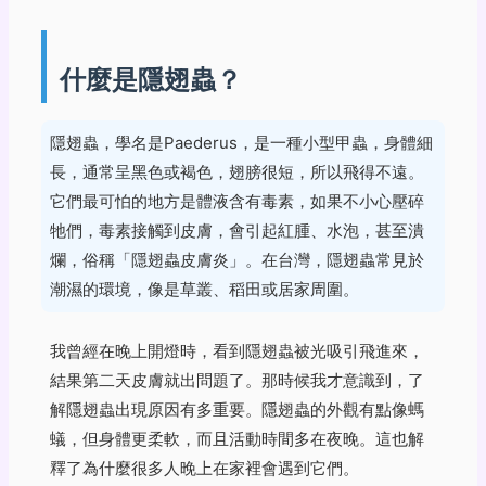
什麼是隱翅蟲？
隱翅蟲，學名是Paederus，是一種小型甲蟲，身體細
長，通常呈黑色或褐色，翅膀很短，所以飛得不遠。
它們最可怕的地方是體液含有毒素，如果不小心壓碎
牠們，毒素接觸到皮膚，會引起紅腫、水泡，甚至潰
爛，俗稱「隱翅蟲皮膚炎」。在台灣，隱翅蟲常見於
潮濕的環境，像是草叢、稻田或居家周圍。
我曾經在晚上開燈時，看到隱翅蟲被光吸引飛進來，
結果第二天皮膚就出問題了。那時候我才意識到，了
解隱翅蟲出現原因有多重要。隱翅蟲的外觀有點像螞
蟻，但身體更柔軟，而且活動時間多在夜晚。這也解
釋了為什麼很多人晚上在家裡會遇到它們。