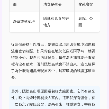
面
幼蟲易生長
盆栽底盤
隱藏和覓食的好
庭院、公
雜草或落葉堆
地方
園
從這個表格可以看出，隱翅蟲出現原因與環境濕度和
溫度密切相關。如果你住在地勢低窪或雨季時，就要
特別小心。我自己的經驗是，每年夏天我都要檢查家
裡有沒有積水，否則隱翅蟲就會不請自來。這也解釋
了為什麼隱翅蟲出現原因中，居家環境的維護那麼重
要。
另外，隱翅蟲出現原因還包括光線因素。它們有趨光
性，晚上開燈時容易飛入室內。這點我深有體會，有
一次我忘了關陽台燈，結果引來一堆隱翅蟲，害得我