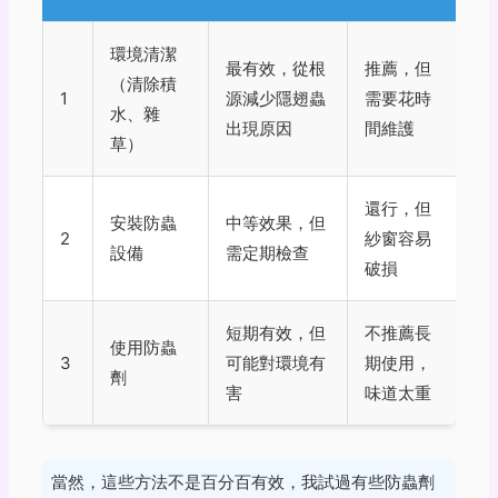
環境清潔
最有效，從根
推薦，但
（清除積
1
源減少隱翅蟲
需要花時
水、雜
出現原因
間維護
草）
還行，但
安裝防蟲
中等效果，但
2
紗窗容易
設備
需定期檢查
破損
短期有效，但
不推薦長
使用防蟲
3
可能對環境有
期使用，
劑
害
味道太重
當然，這些方法不是百分百有效，我試過有些防蟲劑