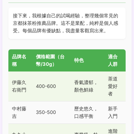
接下來，我根據自己的試喝經驗，整理幾個常見的
京都抹茶粉推薦品牌。這不是業配，純粹是個人感
受。每個品牌有優缺點，我盡量客觀寫出來。
品牌名
價格範圍（台
適合
特色
稱
幣/30g）
人群
茶道
伊藤久
香氣濃郁，
400-600
愛好
右衛門
顏色鮮綠
者
中村藤
歷史悠久，
新手
350-500
吉
口感平衡
入門
進階