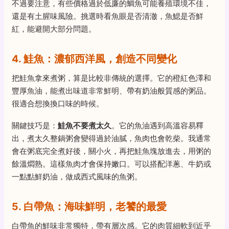
不過要注意，有些價格過於低廉的鯛魚可能養殖環境不佳，
還是有土腥味風險。挑選時看魚眼是否清澈，魚鰓是否鮮
紅，能避開大部分問題。
4. 鮭魚：濃郁西洋風，創造不同變化
把鮭魚拿來煮粥，算是比較非傳統的選擇。它的橙紅色澤和
豐厚魚油，能煮出味道非常鮮明、帶有奶油般質感的粥品。
很適合想換換口味的時候。
關鍵技巧是：
鮭魚不要煮太久
。它的魚油遇到高溫容易釋
出，煮太久整鍋粥會變得過於油膩，魚肉也會乾柴。我通常
會在粥底完全煮好後，關小火，再把鮭魚塊放進去，用粥的
餘溫燜熟。這樣魚肉才會保持嫩口。可以搭配洋蔥、牛奶或
一點點鮮奶油，做成西式風味的魚粥。
5. 白帶魚：海味鮮明，老饕的最愛
白帶魚的鮮味非常獨特，帶有層次感。它的肉質細軟到近乎