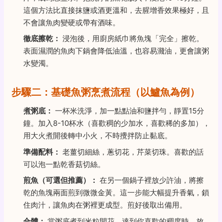
這個方法比直接抹鹽或酒更溫和，去腥增香效果極好，且
不會讓魚肉變硬或帶有酒味。
徹底擦乾：
浸泡後，用廚房紙巾將魚塊「完全」擦乾。
表面濕潤的魚肉下鍋會降低油溫，也容易濺油，更會讓粥
水變濁。
步驟二：基礎魚粥烹煮流程（以鱸魚為例）
煮粥底：
一杯米洗淨，加一點點油和鹽拌勻，靜置15分
鐘。加入8-10杯水（喜歡稠的少加水，喜歡稀的多加），
用大火煮開後轉中小火，不時攪拌防止黏底。
準備配料：
老薑切細絲，蔥切花，芹菜切珠。喜歡的話
可以泡一點乾香菇切絲。
煎魚（可選但推薦）：
在另一個鍋子裡放少許油，將擦
乾的魚塊兩面煎到微微金黃。這一步能大幅提升香氣，鎖
住肉汁，讓魚肉在粥裡更成型。煎好後取出備用。
合體：
當粥底煮到米粒開花、達到你喜歡的稠度時，放