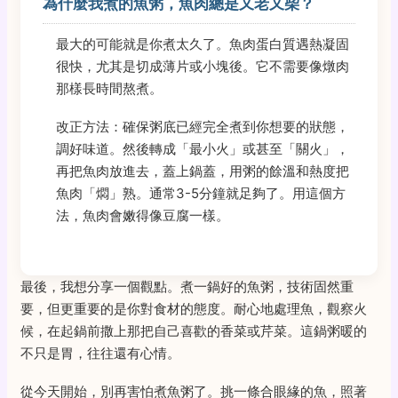
為什麼我煮的魚粥，魚肉總是又老又柴？
最大的可能就是你煮太久了。魚肉蛋白質遇熱凝固
很快，尤其是切成薄片或小塊後。它不需要像燉肉
那樣長時間熬煮。
改正方法：確保粥底已經完全煮到你想要的狀態，
調好味道。然後轉成「最小火」或甚至「關火」，
再把魚肉放進去，蓋上鍋蓋，用粥的餘溫和熱度把
魚肉「燜」熟。通常3-5分鐘就足夠了。用這個方
法，魚肉會嫩得像豆腐一樣。
最後，我想分享一個觀點。煮一鍋好的魚粥，技術固然重
要，但更重要的是你對食材的態度。耐心地處理魚，觀察火
候，在起鍋前撒上那把自己喜歡的香菜或芹菜。這鍋粥暖的
不只是胃，往往還有心情。
從今天開始，別再害怕煮魚粥了。挑一條合眼緣的魚，照著