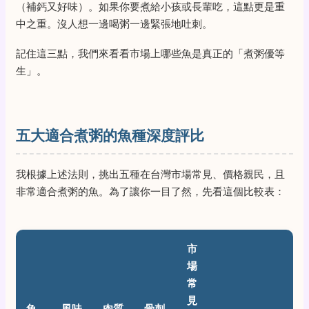
（補鈣又好味）。如果你要煮給小孩或長輩吃，這點更是重
中之重。沒人想一邊喝粥一邊緊張地吐刺。
記住這三點，我們來看看市場上哪些魚是真正的「煮粥優等
生」。
五大適合煮粥的魚種深度評比
我根據上述法則，挑出五種在台灣市場常見、價格親民，且
非常適合煮粥的魚。為了讓你一目了然，先看這個比較表：
市
場
常
見
魚
風味
肉質
骨刺