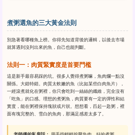
煮粥選魚的三大黃金法則
別急著看哪種魚上榜。你得先知道背後的邏輯，以後去市場
就算遇到沒列出來的魚，自己也能判斷。
法則一：肉質緊實度是首要門檻
這是新手最容易踩的坑。很多人覺得煮粥嘛，魚肉爛一點沒
關係。大錯特錯。肉質太軟嫩的魚（比如某些白肉魚片），
一經滾煮就化在粥裡，你只會吃到一絲絲的纖維，完全沒有
「吃魚」的口感。理想的煮粥魚，肉質要有一定的彈性和結
實度，能在粥裡保持塊狀或片狀。想想看，舀起一匙粥，裡
面有塊完整的、雪白的魚肉，那滿足感差太多了。
老師傅的私房話：
用手指輕輕按壓魚肉。好的煮粥