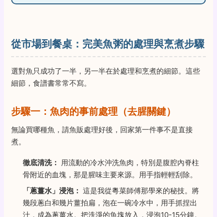
從市場到餐桌：完美魚粥的處理與烹煮步驟
選對魚只成功了一半，另一半在於處理和烹煮的細節。這些
細節，食譜書常常不寫。
步驟一：魚肉的事前處理（去腥關鍵）
無論買哪種魚，請魚販處理好後，回家第一件事不是直接
煮。
徹底清洗：
用流動的冷水沖洗魚肉，特別是腹腔內脊柱
骨附近的血塊，那是腥味主要來源。用手指輕輕刮除。
「蔥薑水」浸泡：
這是我從粵菜師傅那學來的秘技。將
幾段蔥白和幾片薑拍扁，泡在一碗冷水中，用手抓捏出
汁，成為蔥薑水。把洗淨的魚塊放入，浸泡10-15分鐘。