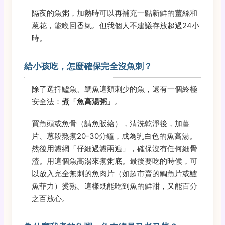
隔夜的魚粥，加熱時可以再補充一點新鮮的薑絲和
蔥花，能喚回香氣。但我個人不建議存放超過24小
時。
給小孩吃，怎麼確保完全沒魚刺？
除了選擇鱸魚、鯛魚這類刺少的魚，還有一個終極
安全法：
煮「魚高湯粥」
。
買魚頭或魚骨（請魚販給），清洗乾淨後，加薑
片、蔥段熬煮20-30分鐘，成為乳白色的魚高湯。
然後用濾網「仔細過濾兩遍」，確保沒有任何細骨
渣。用這個魚高湯來煮粥底。最後要吃的時候，可
以放入完全無刺的魚肉片（如超市賣的鯛魚片或鱸
魚菲力）燙熟。這樣既能吃到魚的鮮甜，又能百分
之百放心。