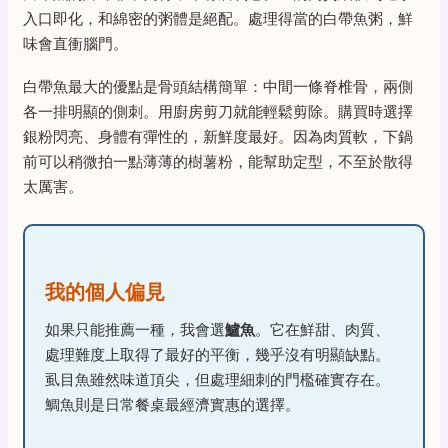
入口即化，和綿密的粥體是絕配。處理得當的白帶魚粥，鮮
味會直衝腦門。
白帶魚最大的優點是骨頭結構簡單：中間一條脊椎骨，兩側
各一排明顯的側刺。用廚房剪刀就能輕鬆剪除。購買時選擇
銀粉閃亮、身體有彈性的，新鮮度最好。因為肉質軟，下鍋
前可以稍微拍一點薄薄的樹薯粉，能幫助定型，不至於散得
太厲害。
我的個人偏見
如果只能推薦一種，我會選
鱸魚
。它在鮮甜、肉質、
處理難度上取得了最好的平衡，幾乎沒有明顯缺點。
虱目魚雖然味道頂尖，但處理細刺的門檻確實存在。
鯛魚則是日常餐桌最經濟實惠的選擇。