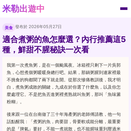
米勒出遊中
發布於 2026年05月27日
美食
適合煮粥的魚怎麼選？內行推薦這5
種，鮮甜不腥秘訣一次看
我第一次煮魚粥，是在一個颱風夜。冰箱裡只剩下一片吳郭
魚，心想煮個粥暖暖身總行吧。結果，那鍋粥腥到連家裡最
不挑食的狗都聞了兩下就走開。從那次慘痛教訓後，我才明
白，煮魚粥成敗的關鍵，九成在於你選了什麼魚，以及你怎
麼處理它。不是把魚丟進粥裡煮熟就叫魚粥，那叫「魚味澱
粉糊」。
後來跟一位在台南做了三十年海產粥的老師傅請教，他一句
話點醒我：「煮粥的魚，肉要甜，骨要軟或能分離，最重要
的是『脾氣』要好，不能一煮就散，也不能腥味重到壓過米