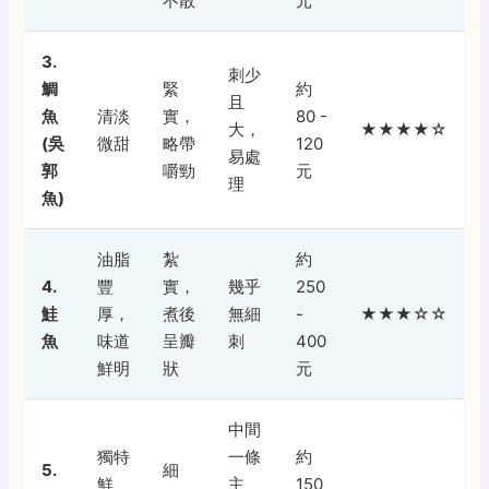
不散
元
3.
刺少
鯛
緊
約
且
魚
清淡
實，
80 -
大，
★★★★☆
(吳
微甜
略帶
120
易處
郭
嚼勁
元
理
魚)
油脂
紮
約
4.
豐
實，
幾乎
250
鮭
厚，
煮後
無細
-
★★★☆☆
魚
味道
呈瓣
刺
400
鮮明
狀
元
中間
獨特
一條
約
5.
細
鮮
主
150