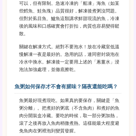
可以，但有限制。急速冷凍的「船凍」海魚（如某
些鱈魚、鮭魚塊）品質很好，解凍後煮粥沒問題。
但對於虱目魚、鱸魚這類講求鮮甜現流的魚，冷凍
後的風味和口感確實會打折扣，肉質也容易變得鬆
散。
關鍵在解凍方式。絕對不要泡水！放在冷藏室低溫
慢解凍一夜是最好的。急用的話，連同密封袋泡在
冷水中換水。解凍後一定要用上述的「蔥薑水」浸
泡法加強處理，並徹底擦乾。
魚粥如何保存才不會有腥味？隔夜還能吃嗎？
魚粥最好現煮現吃。如果真的要保存，關鍵是「魚
粥分離」。把煮好的粥底（不含魚肉）和煮好的魚
肉分開裝盒冷藏。要吃的時候，取一部分粥加熱，
滾了之後再放入魚肉稍微煮熱。這樣能最大程度避
免魚肉在粥裡泡到變質發腥。