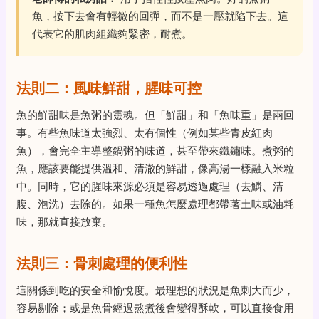
魚，按下去會有輕微的回彈，而不是一壓就陷下去。這
代表它的肌肉組織夠緊密，耐煮。
法則二：風味鮮甜，腥味可控
魚的鮮甜味是魚粥的靈魂。但「鮮甜」和「魚味重」是兩回
事。有些魚味道太強烈、太有個性（例如某些青皮紅肉
魚），會完全主導整鍋粥的味道，甚至帶來鐵鏽味。煮粥的
魚，應該要能提供溫和、清澈的鮮甜，像高湯一樣融入米粒
中。同時，它的腥味來源必須是容易透過處理（去鱗、清
腹、泡洗）去除的。如果一種魚怎麼處理都帶著土味或油耗
味，那就直接放棄。
法則三：骨刺處理的便利性
這關係到吃的安全和愉悅度。最理想的狀況是魚刺大而少，
容易剔除；或是魚骨經過熬煮後會變得酥軟，可以直接食用