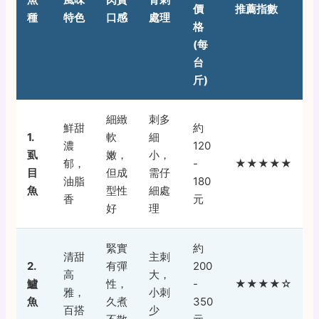
價
推薦指數
種
特色
口感
處理
格
(每
台
斤)
細緻
刺多
鮮甜
約
1.
軟
細
濃
120
虱
嫩，
小，
郁，
-
★★★★★
目
但成
需仔
油脂
180
魚
型性
細處
香
元
好
理
緊實
約
清甜
主刺
2.
有彈
200
高
大，
鱸
性，
-
★★★★☆
雅，
小刺
魚
久煮
350
百搭
少