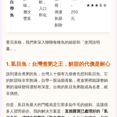
白
軟，
味，
骨，
-
★★★☆☆
帶
入口
層次
側邊
250
魚
即化
豐富
刺易
元
剔除
看完表格，我們來深入聊聊每種魚的細節和「使用說明
書」。
1. 虱目魚：台灣煮粥之王，鮮甜的代價是耐心
說到適合煮粥的魚，台灣人十個有九個會先想到虱目魚。它
的鮮甜味非常飽滿，自帶一股油脂香氣，煮進粥裡能讓整鍋
粥的滋味變得濃郁有深度。台南的虱目魚粥能成為名產，絕
非偶然。
但是，虱目魚最大的門檻就是它那多如牛毛的細刺。這讓很
多人望而卻步。我的解決方案是：
直接購買已處理好的「虱