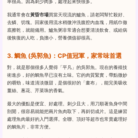
率很高。因為刺少肉多，處理起來快很多。
我通常會在
黃昏市場
買當天現流的鱸魚，請老闆幫忙殺好、
去鱗、切塊。回家後用流水稍微沖洗腹腔內血塊，用紙巾徹
底擦乾，就能備用。鱸魚粥非常適合想要清淡飲食、或給病
後恢復的人吃，負擔小，營養價值卻很高。
3. 鯛魚 (吳郭魚)：CP值冠軍，家常味首選
對，就是那個很多人覺得「平凡」的吳郭魚。現在的養殖技
術進步，好的鯛魚早已沒有土味。它的肉質緊實，帶點微妙
的嚼勁，味道清淡微甜，是個很好的「畫布」，能完美吸收
薑絲、蔥花、芹菜珠的香氣。
最大的優點是便宜、好處理。刺少且大，用刀順著魚身中間
剖開，很容易就能把兩片魚肉取下，再斜切成片。這是練習
處理魚肉最好的入門選擇。全聯、頂好等超市也常賣處理好
的鯛魚片，非常方便。