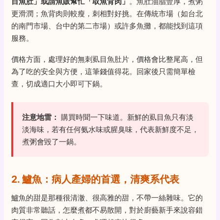
目魚肚」或請魚販幫忙「取魚背肉」
。魚肚油脂豐厚，煮粥
更滑潤；魚背肉則較瘦，刺相對好挑。在傳統市場（如台北
的南門市場、台中的第二市場）或許多魚攤，都能找到這項
服務。
價格方面，處理好的無刺虱目魚肚片，價格會比整尾高，但
為了吃的安全與方便，這筆錢值得花。回家後只需簡單檢
查，切成適口大小即可下鍋。
注意地雷：
購買時聞一下味道。新鮮的虱目魚只有淡
淡海味，若有任何氨水味或腥臭味，代表新鮮度不足，
煮粥會毀了一鍋。
2. 鱸魚：病人產婦的首選，清爽系代表
鱸魚的甜是那種很清澈、很高雅的甜，不帶一絲雜味。它的
肉質非常聽話，怎麼煮都不易散開，對於廚藝新手來說容錯