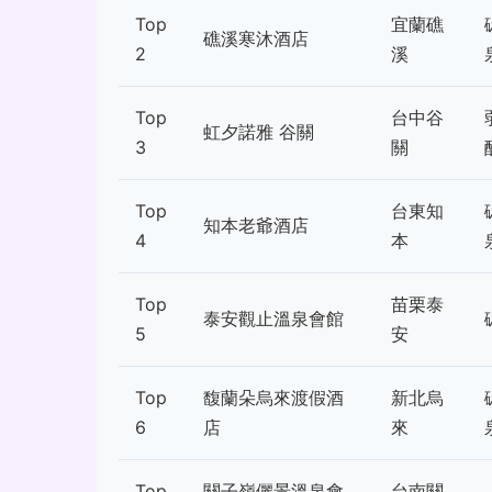
Top
宜蘭礁
礁溪寒沐酒店
2
溪
Top
台中谷
虹夕諾雅 谷關
3
關
Top
台東知
知本老爺酒店
4
本
Top
苗栗泰
泰安觀止溫泉會館
5
安
Top
馥蘭朵烏來渡假酒
新北烏
6
店
來
Top
關子嶺儷景溫泉會
台南關