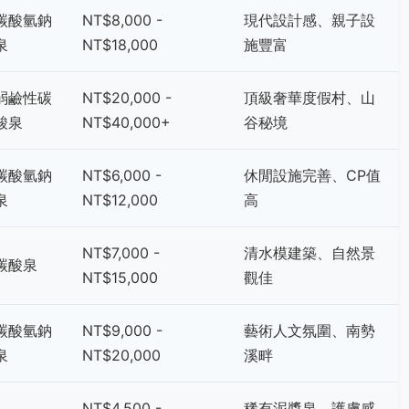
碳酸氫鈉
NT$8,000 -
現代設計感、親子設
泉
NT$18,000
施豐富
弱鹼性碳
NT$20,000 -
頂級奢華度假村、山
酸泉
NT$40,000+
谷秘境
碳酸氫鈉
NT$6,000 -
休閒設施完善、CP值
泉
NT$12,000
高
NT$7,000 -
清水模建築、自然景
碳酸泉
NT$15,000
觀佳
碳酸氫鈉
NT$9,000 -
藝術人文氛圍、南勢
泉
NT$20,000
溪畔
NT$4,500 -
稀有泥漿泉、護膚感