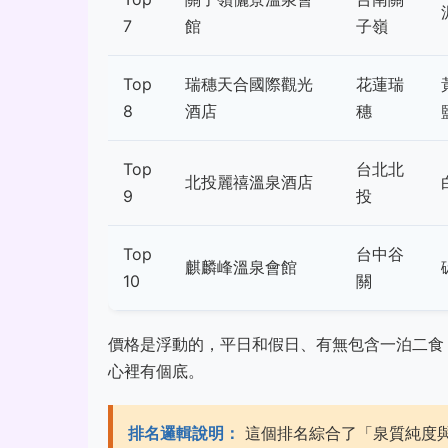
7
館
子嶺
Top
瑞穗天合國際觀光
花蓮瑞
8
酒店
穗
Top
台北北
北投麗禧溫泉酒店
9
投
Top
台中谷
麒麟峰溫泉會館
10
關
價格是浮動的，平日和假日、有無包含一泊二食
心裡有個底。
排名邏輯說明：
這個排名綜合了「泉質純度