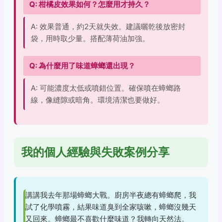
Q: 柑橘皮效果如何？怎麼用才持久？
A: 效果普通，約2天就失效。建議曬乾後放密封
袋，用時取少量。搭配薄荷油加強。
Q: 為什麼用了味道蟑螂還出現？
A: 可能濃度太低或噴錯位置。確保噴在蟑螂路
線，像縫隙或暗角。環境清潔也要做好。
我的個人經驗與失敗案例分享
講講我去年那場蟑螂大戰。廚房半夜總有蟑螂爬，我
試了化學噴霧，結果味道臭到全家咳嗽，蟑螂沒幾天
又回來。蟑螂最不喜歡什麼味道？我轉向天然法。