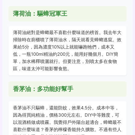
薄荷油：驅蟑冠軍王
薄荷油絕對是蟑螂最不喜歡什麼味道的榜首。我去年大
掃除時在廚櫃噴了薄荷油水，隔天就看見蟑螂逃竄。效
果給5分，因為濃度10%以上就能嚇跑牠們，成本又
低，一瓶100ml精油約200元，能用好幾個月。DIY簡
單，加水稀釋噴灑就行。但要注意，別噴太多在食物
區，味道太沖可能影響食慾。
香茅油：多功能好幫手
香茅油不只驅蟑，還能防蚊，效果4.5分。成本中等，
因為得買純精油，價格300元左右。DIY中等難度，可
以混酒精做成噴霧。我覺得戶外陽台超適合，蟑螂最不
喜歡什麼味道？香茅的檸檬香能持久擴散。不過有些人