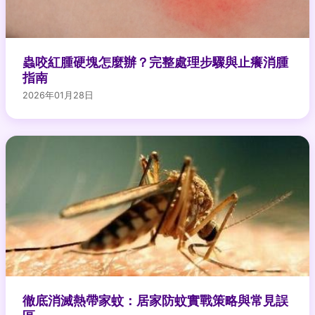
蟲咬紅腫硬塊怎麼辦？完整處理步驟與止癢消腫
指南
2026年01月28日
徹底消滅熱帶家蚊：居家防蚊實戰策略與常見誤