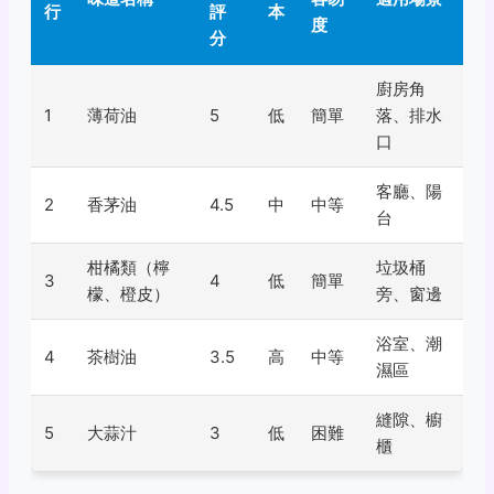
行
評
本
度
分
廚房角
1
薄荷油
5
低
簡單
落、排水
口
客廳、陽
2
香茅油
4.5
中
中等
台
柑橘類（檸
垃圾桶
3
4
低
簡單
檬、橙皮）
旁、窗邊
浴室、潮
4
茶樹油
3.5
高
中等
濕區
縫隙、櫥
5
大蒜汁
3
低
困難
櫃