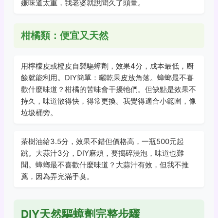
嫌味道太重，我老婆就說聞久了頭暈。
柑橘類：便宜又天然
用檸檬皮或橙皮自製驅蟑劑，效果4分，成本最低，廚
餘就能利用。DIY簡單：曬乾果皮放角落。蟑螂最不喜
歡什麼味道？柑橘的苦味會干擾牠們。但缺點是效果不
持久，味道散得快，得常更換。我覺得適合小範圍，像
垃圾桶旁。
茶樹油給3.5分，效果不錯但價格高，一瓶500元起
跳。大蒜汁3分，DIY麻煩，要搗碎浸泡，味道也難
聞。蟑螂最不喜歡什麼味道？大蒜汁有效，但我不推
薦，因為弄完滿手臭。
DIY天然驅蟑劑完整步驟