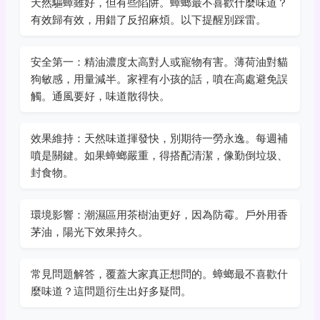
天然驅蟑雖好，但有些陷阱。蟑螂最不喜歡什麼味道？
有效歸有效，用錯了反招麻煩。以下提醒別踩雷。
安全第一：精油濃度太高對人或寵物有害。薄荷油對貓
狗敏感，用量減半。家裡有小孩的話，噴在高處避免誤
觸。通風要好，味道散得快。
效果維持：天然味道揮發快，別期待一勞永逸。每週補
噴是關鍵。如果蟑螂嚴重，得搭配清潔，像勤倒垃圾、
封食物。
環境影響：潮濕區用茶樹油更好，因為防霉。戶外用香
茅油，陽光下效果持久。
常見問題解答，覆蓋大家真正想問的。蟑螂最不喜歡什
麼味道？這問題衍生出好多疑問。