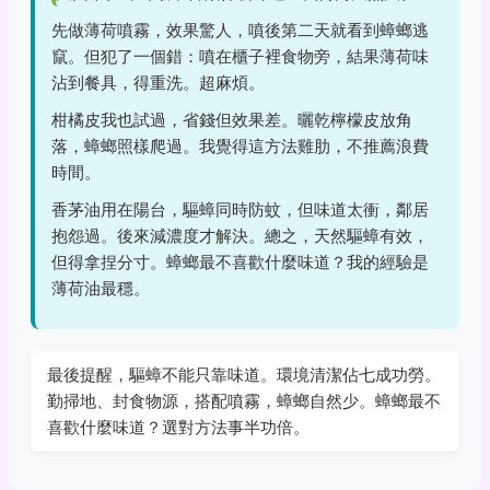
先做薄荷噴霧，效果驚人，噴後第二天就看到蟑螂逃
竄。但犯了一個錯：噴在櫃子裡食物旁，結果薄荷味
沾到餐具，得重洗。超麻煩。
柑橘皮我也試過，省錢但效果差。曬乾檸檬皮放角
落，蟑螂照樣爬過。我覺得這方法雞肋，不推薦浪費
時間。
香茅油用在陽台，驅蟑同時防蚊，但味道太衝，鄰居
抱怨過。後來減濃度才解決。總之，天然驅蟑有效，
但得拿捏分寸。蟑螂最不喜歡什麼味道？我的經驗是
薄荷油最穩。
最後提醒，驅蟑不能只靠味道。環境清潔佔七成功勞。
勤掃地、封食物源，搭配噴霧，蟑螂自然少。蟑螂最不
喜歡什麼味道？選對方法事半功倍。