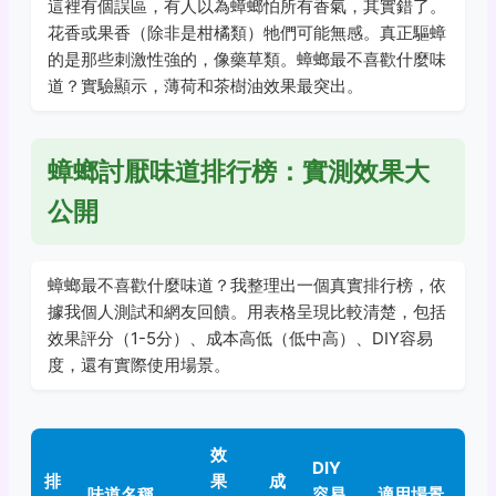
這裡有個誤區，有人以為蟑螂怕所有香氣，其實錯了。
花香或果香（除非是柑橘類）牠們可能無感。真正驅蟑
的是那些刺激性強的，像藥草類。蟑螂最不喜歡什麼味
道？實驗顯示，薄荷和茶樹油效果最突出。
蟑螂討厭味道排行榜：實測效果大
公開
蟑螂最不喜歡什麼味道？我整理出一個真實排行榜，依
據我個人測試和網友回饋。用表格呈現比較清楚，包括
效果評分（1-5分）、成本高低（低中高）、DIY容易
度，還有實際使用場景。
效
DIY
排
果
成
味道名稱
容易
適用場景