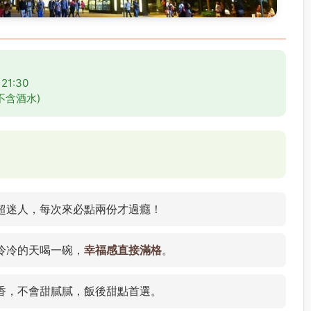
21:30
不含酒水)
超迷人，每次來必點兩份才過癮！
冷冷的天喝一碗，
幸福感直接滿格
。
香，不會甜膩膩，飯後甜點首選。