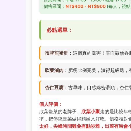
價格區間：
NT$400 - NT$900
(每人，視點
必點選單：
招牌煎豬肝
：這個真的厲害！表面微焦香
欣葉滷肉
：肥瘦比例完美，滷得超級透，
杏仁豆腐
：古早味，口感綿密滑順，杏仁
個人評價：
欣葉臺菜的老牌子，
欣葉小聚
走的是比較年
準，把傳統臺菜做得精緻又好吃。價格相對
太好，尖峰時間難免有點吵雜，出菜有時會