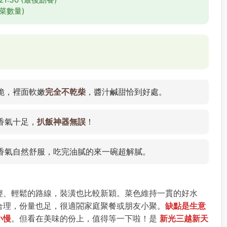
菜數量)
脆，裡面軟嫩
完全不乾柴
，醬汁鹹甜恰到好處。
香氣十足，
扒飯神器無誤
！
香氣自然舒服，吃完油膩的來一碗超解膩。
輕、輕鬆的路線，裝潢也比較新穎。菜色維持一貫的好水
合理，份量也足，很適閤家庭聚餐或朋友小聚。
缺點是生意
小慢
。但看在美味的份上，值得等一下啦！是
新光三越新天