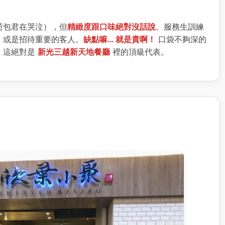
荷包君在哭泣），但
精緻度跟口味絕對沒話說
。服務生訓練
，或是招待重要的客人。
缺點嘛… 就是貴啊！
口袋不夠深的
。這絕對是
新光三越新天地餐廳
裡的頂級代表。
力