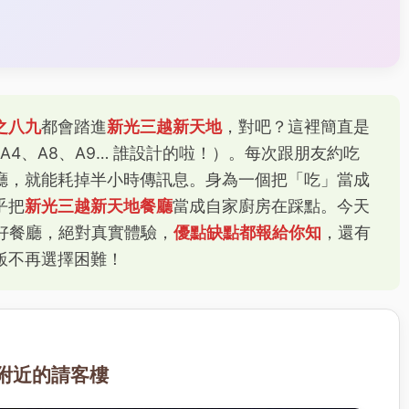
之八九
都會踏進
新光三越新天地
，對吧？這裡簡直是
A4、A8、A9… 誰設計的啦！）。每次跟朋友約吃
廳，就能耗掉半小時傳訊息。身為一個把「吃」當成
乎把
新光三越新天地餐廳
當成自家廚房在踩點。今天
好餐廳，絕對真實體驗，
優點缺點都報給你知
，還有
飯不再選擇困難！
1附近的請客樓