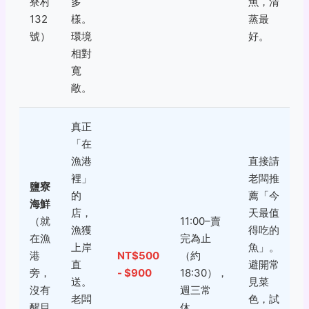
寮村
多
魚，清
132
樣。
蒸最
號）
環境
好。
相對
寬
敞。
真正
「在
漁港
直接請
裡」
老闆推
鹽寮
的
薦「今
海鮮
店，
天最值
（就
11:00–賣
漁獲
得吃的
在漁
完為止
上岸
魚」。
港
NT$500
（約
直
避開常
旁，
- $900
18:30），
送。
見菜
沒有
週三常
老闆
色，試
醒目
休。