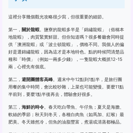
這裡分享幾個觀光攻略很少寫，但很重要的細節。
第一，
關於龍蝦
。鹽寮的龍蝦多半是「錦繡龍蝦」（俗稱本
地龍蝦），肉質緊實鮮甜。但你知道嗎？很多餐廳會同時提
供「澳洲龍蝦」或「波士頓龍蝦」，價格不同。我個人的偏
好是選錦繡龍蝦，因為這才是本地特色。點的時候問清楚品
種和「時價」（例如一兩多少錢），一隻龍蝦大概抓12-15
兩，心裡先有個底。
第二，
避開團體客高峰
。週末中午12點到1點半，是旅行團
用餐的集中時間，會比較吵雜，上菜也可能變慢。要麼11點
半前到，要麼1點半後再去，體驗會好很多。
第三，
海鮮的時令
。春天吃白帶魚、午仔魚；夏天是海膽、
軟絲的季節；秋天到冬天，各種白肉魚（如馬加、紅喉）最
肥美。冬天雖然冷，但魚的油脂豐富，煮湯或清蒸都極品。