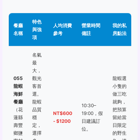
特色
餐廳
人均消費
營業時間
我的私
與強
名稱
參考
備註
房點法
項
名氣
最
大，
055
觀光
龍蝦選
龍蝦
客首
小隻的
海鮮
選。
做三吃
餐廳
龍蝦
就夠，
10:30–
（花
品質
把預算
NT$600
19:00，假
蓮縣
穩
留給當
- $1200
日建議訂
壽豐
定，
日限定
位。
鄉鹽
選擇
的野生