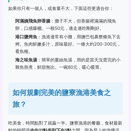
如果你只有一個人，或食量不大，下面這些更適合你：
阿滿姨飛魚卵香腸
：攤子不大，但香腸裡滿滿的飛魚
卵，口感爆棚。一根50元，邊走邊吃剛剛好。
港口鹽烤魚
：漁港邊常有小攤，用鹽巴包裹整條魚下去
烤。魚肉鮮嫩多汁，原味最好。一條大約200-300元，
看魚種。
海之味魚湯
：簡單的薑絲魚湯，用的是當天沒賣完的小
雜魚熬煮，鮮甜無比。一碗80元，暖心暖胃。
如何規劃完美的鹽寮漁港美食之
旅？
吃美食，時間點對了就贏一半。鹽寮漁港的餐廳，食材最新
鮮的時間是
中午11點半到下午1點
之間。因為早上的漁獲這