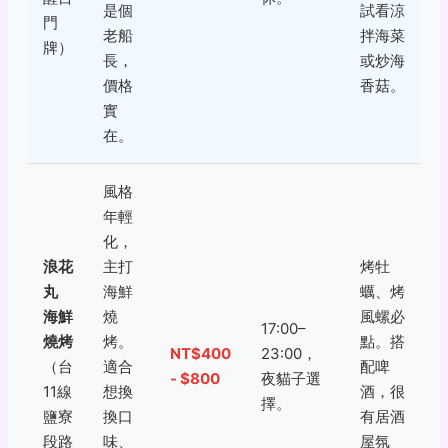
是個
試看涼
門
老船
拌海菜
牌）
長，
或炒海
價格
香菇。
實
在。
風格
年輕
化，
浪花
主打
烤牡
丸
海鮮
蠣、烤
海鮮
燒
風螺必
17:00–
燒烤
烤。
點。搭
NT$400
23:00，
（台
適合
配啤
- $800
夜貓子選
11線
想換
酒，很
擇。
鹽寮
換口
有居酒
段路
味、
屋氛