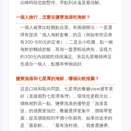
尖峰時段也能暫停。早點到永遠是最佳解。
一個人旅行，怎麼在鹽寮漁港吃海鮮？
一個人確實比較難點合菜。有兩個辦法：一是選
擇有提供「個人海鮮套餐」的店（例如有些店會
有300-500元的定食）；二是去小吃攤，點一碗
海鮮炒麵或炒飯，再加一盤燙蝦或烤魚，這樣大
約300元內就能吃得很滿足。浪花丸那種燒烤店
也適合一個人，點幾串烤物就好。
鹽寮漁港和七星潭的海鮮，哪個比較推薦？
這是口味和取向問題。七星潭的餐廳view通常更
好（直接面對七星潭海灣），環境也更觀光化，
價格相對高一點。鹽寮漁港的優勢是「漁港直
送」的感覺更強烈，餐廳選擇更集中，價格帶更
廣，從高價龍蝦到平價小吃都有。如果你追求的
是「最新鮮」、「最有漁村感」，我會選鹽寮。