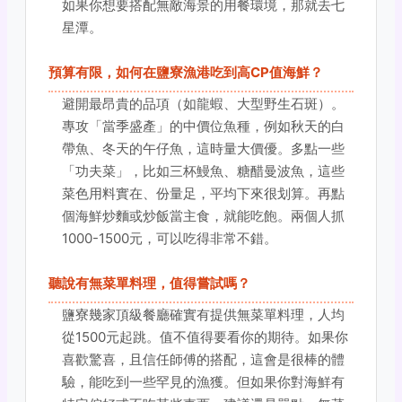
如果你想要搭配無敵海景的用餐環境，那就去七
星潭。
預算有限，如何在鹽寮漁港吃到高CP值海鮮？
避開最昂貴的品項（如龍蝦、大型野生石斑）。
專攻「當季盛產」的中價位魚種，例如秋天的白
帶魚、冬天的午仔魚，這時量大價優。多點一些
「功夫菜」，比如三杯鰻魚、糖醋曼波魚，這些
菜色用料實在、份量足，平均下來很划算。再點
個海鮮炒麵或炒飯當主食，就能吃飽。兩個人抓
1000-1500元，可以吃得非常不錯。
聽說有無菜單料理，值得嘗試嗎？
鹽寮幾家頂級餐廳確實有提供無菜單料理，人均
從1500元起跳。值不值得要看你的期待。如果你
喜歡驚喜，且信任師傅的搭配，這會是很棒的體
驗，能吃到一些罕見的漁獲。但如果你對海鮮有