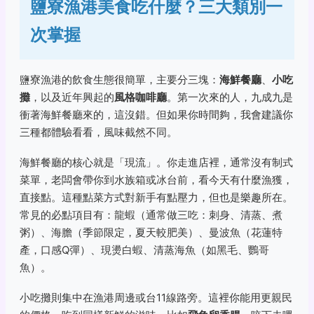
鹽寮漁港美食吃什麼？三大類別一
次掌握
鹽寮漁港的飲食生態很簡單，主要分三塊：
海鮮餐廳
、
小吃
攤
，以及近年興起的
風格咖啡廳
。第一次來的人，九成九是
衝著海鮮餐廳來的，這沒錯。但如果你時間夠，我會建議你
三種都體驗看看，風味截然不同。
海鮮餐廳的核心就是「現流」。你走進店裡，通常沒有制式
菜單，老闆會帶你到水族箱或冰台前，看今天有什麼漁獲，
直接點。這種點菜方式對新手有點壓力，但也是樂趣所在。
常見的必點項目有：龍蝦（通常做三吃：刺身、清蒸、煮
粥）、海膽（季節限定，夏天較肥美）、曼波魚（花蓮特
產，口感Q彈）、現燙白蝦、清蒸海魚（如黑毛、鸚哥
魚）。
小吃攤則集中在漁港周邊或台11線路旁。這裡你能用更親民