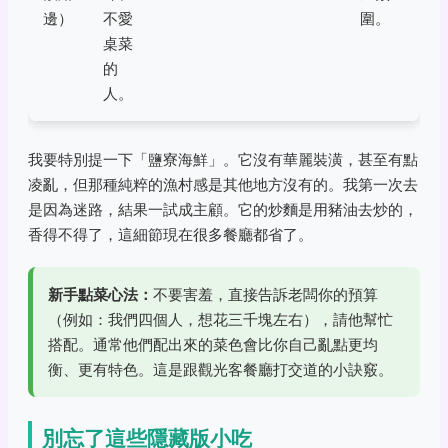
邊）
不愛
圍。
桌菜
的
人。
我要特別提一下「鹽寮海鮮」。它沒有華麗裝潢，甚至有點
凌亂，但那種純粹的漁村感是其他地方沒有的。我第一次去
是因為迷路，結果一試成主顧。它的炒麵是用豬油去炒的，
香得不得了，這細節現在很多餐廳都省了。
新手點菜心法：
不要害羞，直接告訴老闆你的預算
（例如：我們四個人，想花三千塊左右），請他幫忙
搭配。通常他們配出來的菜色會比你自己亂點更均
衡、更有特色。這是跟觀光客餐廳打交道的小訣竅。
別忘了這些隱藏版小吃