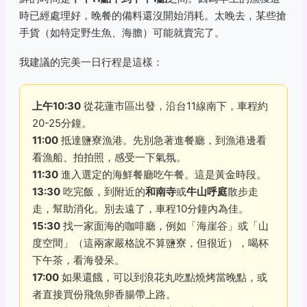
時已經處理好，晚餐的備料還沒開始消耗。太晚去，某些搶
手貨（如特定野生魚、海膽）可能就賣完了。
我建議的完美一日行程是這樣：
上午10:30
從花蓮市區出發，沿台11線南下，車程約
20-25分鐘。
11:00
抵達鹽寮漁港。先別急著進餐廳，到漁港邊看
看漁船、拍拍照，感受一下氣氛。
11:30
進入選定的海鮮餐廳吃午餐。這是黃金時段。
13:30
吃完飯，到附近的
和南寺
或
牛山呼庭
散步走
走，幫助消化。別去遠了，車程10分鐘內為佳。
15:30
找一家面海的咖啡廳，例如「海崖谷」或「山
度空間」（這兩家嚴格說不算鹽寮，但很近），喝杯
下午茶，看海發呆。
17:00
如果還餓，可以到浪花丸吃點燒烤當晚點，或
者直接買份飛魚卵香腸帶上路。