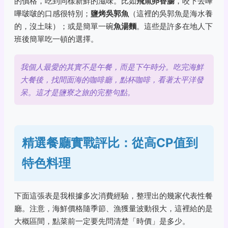
的價格，吃到同樣新鮮的滋味。比如
飛魚卵香腸
，咬下去嗶
嗶啵啵的口感很特別；
鹽烤吳郭魚
（這裡的吳郭魚是海水養
的，沒土味）；或是簡單一碗
魚湯麵
。這些是許多在地人下
班後簡單吃一頓的選擇。
我個人最愛的其實不是午餐，而是下午時分。吃完海鮮
大餐後，找間面海的咖啡廳，點杯咖啡，看著太平洋發
呆。這才是鹽寮之旅的完整句點。
精選餐廳實戰評比：從高CP值到
特色料理
下面這張表是我根據多次消費經驗，整理出的幾家代表性餐
廳。注意，海鮮價格隨季節、漁獲量波動很大，這裡給的是
大概區間，點菜前一定要先問清楚「時價」是多少。