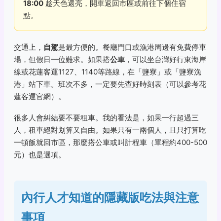
18:00
趁天色還亮，開車返回市區或前往下個住宿
點。
交通上，
自駕
是最方便的。餐廳門口或漁港周邊有免費停車
場，但假日一位難求。如果搭
公車
，可以坐台灣好行東海岸
線或花蓮客運1127、1140等路線，在「鹽寮」或「鹽寮漁
港」站下車。班次不多，一定要先查好時刻表（可以參考花
蓮客運官網）。
很多人會糾結要不要租車。我的看法是，如果一行超過三
人，租車絕對划算又自由。如果只有一兩個人，且只打算吃
一頓飯就回市區，那麼搭公車或叫計程車（單程約400-500
元）也是選項。
內行人才知道的隱藏版吃法與注意
事項