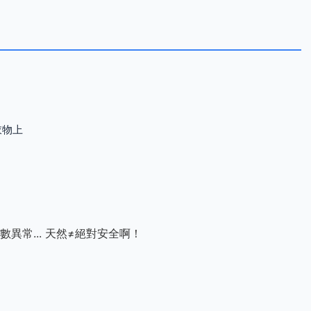
衣物上
常... 天然≠絕對安全啊！