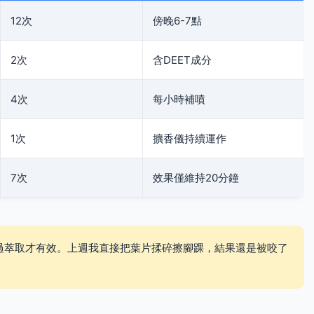
12次
傍晚6-7點
2次
含DEET成分
4次
每小時補噴
1次
擴香儀持續運作
7次
效果僅維持20分鐘
過萃取才有效。上週我直接把葉片揉碎擦腳踝，結果還是被咬了