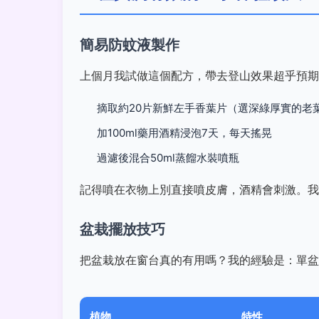
簡易防蚊液製作
上個月我試做這個配方，帶去登山效果超乎預期
摘取約20片新鮮左手香葉片（選深綠厚實的老
加100ml藥用酒精浸泡7天，每天搖晃
過濾後混合50ml蒸餾水裝噴瓶
記得噴在衣物上別直接噴皮膚，酒精會刺激。我
盆栽擺放技巧
把盆栽放在窗台真的有用嗎？我的經驗是：單盆
植物
特性