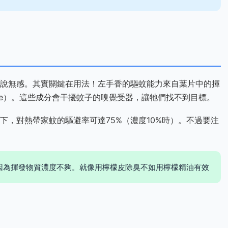
說無感。其實關鍵在用法！左手香的驅蚊能力來自葉片中的揮
ole）。這些成分會干擾蚊子的嗅覺受器，讓牠們找不到目標。
下，對熱帶家蚊的驅避率可達75%（濃度10%時）。不過要注
因為揮發物質濃度不夠。就像用檸檬皮除臭不如用檸檬精油有效