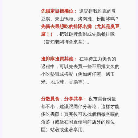
先鎖定目標攤位：
還記得我推薦的臭
豆腐、東山鴨頭、烤肉攤、粉圓冰嗎？
先衝去最想吃的排隊名攤（尤其是臭豆
腐！）
，把號碼牌拿到或先點餐排隊
（告知老闆待會來拿）。
邊排隊邊買其他：
在等待主力美食的
過程中，可以先去買一些不用排太久的
小吃墊胃或搭配（例如蚵仔煎、烤玉
米、地瓜球、香腸等）。
分散覓食，分享共享：
夜市美食份量
都不小，建議跟同伴分著吃，這樣才能
多吃幾攤！買完後可以找個稍微空曠的
角落（或坐在附近便利商店外的座位
區）站著或坐著享用。