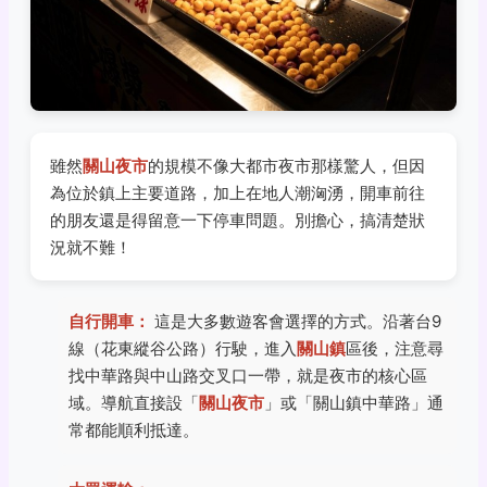
雖然
關山夜市
的規模不像大都市夜市那樣驚人，但因
為位於鎮上主要道路，加上在地人潮洶湧，開車前往
的朋友還是得留意一下停車問題。別擔心，搞清楚狀
況就不難！
自行開車：
這是大多數遊客會選擇的方式。沿著台9
線（花東縱谷公路）行駛，進入
關山鎮
區後，注意尋
找中華路與中山路交叉口一帶，就是夜市的核心區
域。導航直接設「
關山夜市
」或「關山鎮中華路」通
常都能順利抵達。