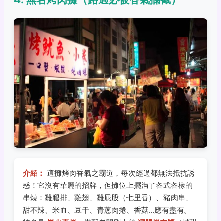
介紹：
這攤烤肉香氣之霸道，每次經過都無法抵抗誘
惑！它沒有華麗的招牌，但攤位上擺滿了各式各樣的
串燒：雞腿排、雞翅、雞屁股（七里香）、豬肉串、
甜不辣、米血、豆干、青蔥肉捲、香菇...應有盡有。