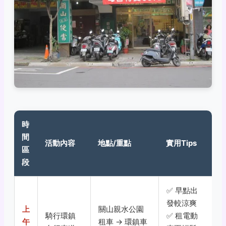
時
間
活動內容
地點/重點
實用Tips
區
段
✅ 早點出
發較涼爽
上
關山親水公園
騎行環鎮
✅ 租電動
午
租車 → 環鎮車