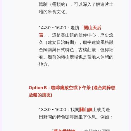
體驗（需預約），可以深入了解這片土
地的米食文化。
14:30 - 16:00：走訪「
關山天后
宮
」。這是關山鎮的信仰中心，歷史悠
久（建於日治時期），廟宇建築風格融
合閩南與日式特色，古樸莊嚴，值得細
看。廟前的榕樹廣場也是當地人休憩的
地方。
Option B：咖啡廳放空或下午茶 (適合純粹想
放鬆的朋友)
13:30 - 16:00：找間
關山鎮
上或周邊
田野間的特色咖啡廳坐下休息。例如：