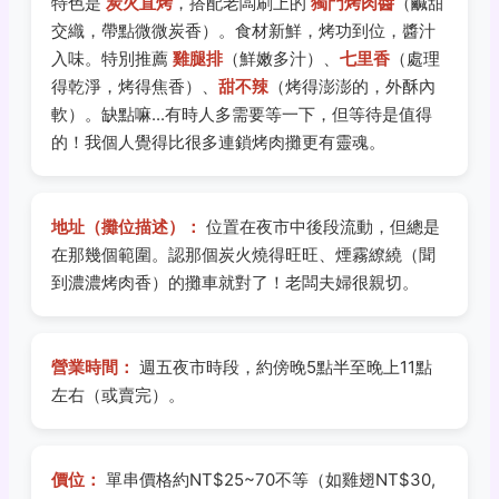
特色是
炭火直烤
，搭配老闆刷上的
獨門烤肉醬
（鹹甜
交織，帶點微微炭香）。食材新鮮，烤功到位，醬汁
入味。特別推薦
雞腿排
（鮮嫩多汁）、
七里香
（處理
得乾淨，烤得焦香）、
甜不辣
（烤得澎澎的，外酥內
軟）。缺點嘛...有時人多需要等一下，但等待是值得
的！我個人覺得比很多連鎖烤肉攤更有靈魂。
地址（攤位描述）：
位置在夜市中後段流動，但總是
在那幾個範圍。認那個炭火燒得旺旺、煙霧繚繞（聞
到濃濃烤肉香）的攤車就對了！老闆夫婦很親切。
營業時間：
週五夜市時段，約傍晚5點半至晚上11點
左右（或賣完）。
價位：
單串價格約NT$25~70不等（如雞翅NT$30,