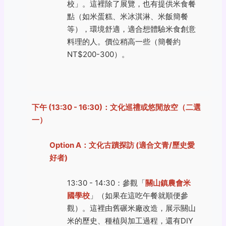
校」。這裡除了展覽，也有提供米食餐
點（如米蛋糕、米冰淇淋、米飯簡餐
等），環境舒適，適合想體驗米食創意
料理的人。價位稍高一些（簡餐約
NT$200-300）。
下午 (13:30 - 16:30)：文化巡禮或悠閒放空（二選
一）
Option A：文化古蹟探訪 (適合文青/歷史愛
好者)
13:30 - 14:30：參觀「
關山鎮農會米
國學校
」（如果在這吃午餐就順便參
觀）。這裡由舊碾米廠改造，展示關山
米的歷史、種植與加工過程，還有DIY