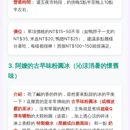
營業時間：
週五夜市時段，約傍晚5點半至晚上10點
半左右。
價位：
單項價格約NT$15~50不等（如鴨脖子一支約
NT$35, 米血NT$20, 鴨翅NT$25）。建議多點幾樣
分著吃，每樣都很棒！買個NT$100~150就很滿足。
3. 阿嬤的古早味粉圓冰（沁涼消暑的懷舊
味）
介紹：
吃了鹹的香的炸的，當然要來點甜的冰的平衡
一下！這攤賣的是非常傳統的
古早味粉圓冰（或稱波
霸奶茶冰）
。沒有華麗的配料，主角就是煮得
超級Q
彈有嚼勁
的大顆粉圓（波霸），加上透心涼的碎冰，
淋上香醇的
特製糖水（黑糖或白糖風味）
和一點
奶