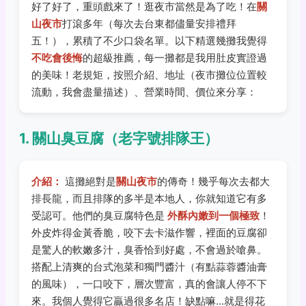
好了好了，重頭戲來了！逛夜市當然是為了吃！在
關
山夜市
打滾多年（每次去台東都儘量安排禮拜
五！），累積了不少口袋名單。以下精選幾攤我覺得
不吃會後悔
的超級推薦，每一攤都是我用肚皮實證過
的美味！老規矩，按照介紹、地址（夜市攤位位置較
流動，我會盡量描述）、營業時間、價位來分享：
1. 關山臭豆腐（老字號排隊王）
介紹：
這攤絕對是
關山夜市
的傳奇！幾乎每次去都大
排長龍，而且排隊的多半是本地人，你就知道它有多
受認可。他們的臭豆腐特色是
外酥內嫩到一個極致
！
外皮炸得金黃香脆，咬下去卡滋作響，裡面的豆腐卻
是驚人的軟嫩多汁，臭香恰到好處，不會過於嗆鼻。
搭配上清爽的台式泡菜和獨門醬汁（有點蒜蓉醬油膏
的風味），一口咬下，層次豐富，真的會讓人停不下
來。我個人覺得它贏過很多名店！缺點嘛...就是得花