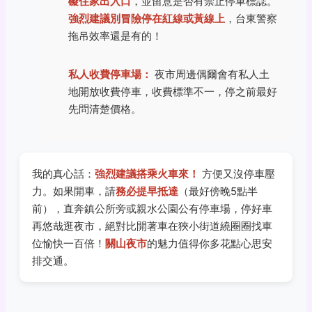
礙住家出入口
，並留意是否有禁止停車標誌。
強烈建議別冒險停在紅線或黃線上
，台東警察
拖吊效率還是有的！
私人收費停車場：
夜市周邊偶爾會有私人土
地開放收費停車，收費標準不一，停之前最好
先問清楚價格。
我的真心話：
強烈建議搭乘火車來！
方便又沒停車壓
力。如果開車，請
務必提早抵達
（最好傍晚5點半
前），直奔鎮公所旁或親水公園公有停車場，停好車
再悠哉逛夜市，絕對比開著車在狹小街道繞圈圈找車
位愉快一百倍！
關山夜市
的魅力值得你多花點心思安
排交通。