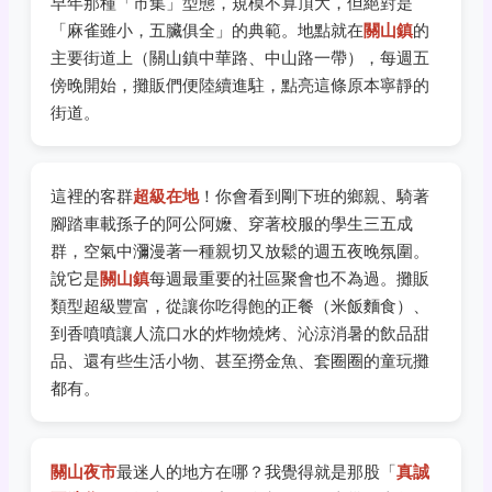
早年那種「市集」型態，規模不算頂大，但絕對是
「麻雀雖小，五臟俱全」的典範。地點就在
關山鎮
的
主要街道上（關山鎮中華路、中山路一帶），每週五
傍晚開始，攤販們便陸續進駐，點亮這條原本寧靜的
街道。
這裡的客群
超級在地
！你會看到剛下班的鄉親、騎著
腳踏車載孫子的阿公阿嬤、穿著校服的學生三五成
群，空氣中瀰漫著一種親切又放鬆的週五夜晚氛圍。
說它是
關山鎮
每週最重要的社區聚會也不為過。攤販
類型超級豐富，從讓你吃得飽的正餐（米飯麵食）、
到香噴噴讓人流口水的炸物燒烤、沁涼消暑的飲品甜
品、還有些生活小物、甚至撈金魚、套圈圈的童玩攤
都有。
關山夜市
最迷人的地方在哪？我覺得就是那股「
真誠