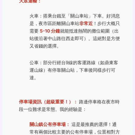
大眾運輸：
火車：搭乘台鐵至「關山車站」下車。好消息
是，夜市區距離關山車站
非常近
！步行大概只
需要
5-10 分鐘
就能抵達熱鬧的攤位範圍（出
站後沿著中山路往西走即可）。這絕對是方便
又省錢的選擇。
公車：部分行經台9線的客運路線（如鼎東客
運山線）有停靠關山站，下車後同樣步行可
達。
停車場資訊（超級重要！）：
路邊停車格在夜市時
段一位難求是常態。我的經驗是：
關山鎮公有停車場：
這是最推薦的選擇！通
常有兩個比較主要的公有停車場，位置相對方