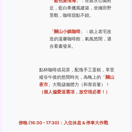
「
藍色愛情海
」：在親水公園附
近，藍白希臘風建築，坐擁田野
景觀，咖啡甜點不錯。
「
關山小鎮咖啡
」：鎮上老宅改
造的溫馨咖啡館，氣氛悠閒，適
合看書發呆。
點杯咖啡或花茶，配塊手工蛋糕，享受
縱谷午後的悠閒時光，為晚上的「
關山
夜市
」大戰儲備體力（和胃容量）！
（個人偏愛這選項，放空很必要！）
傍晚 (16:30 - 17:30)：入住休息 & 停車大作戰