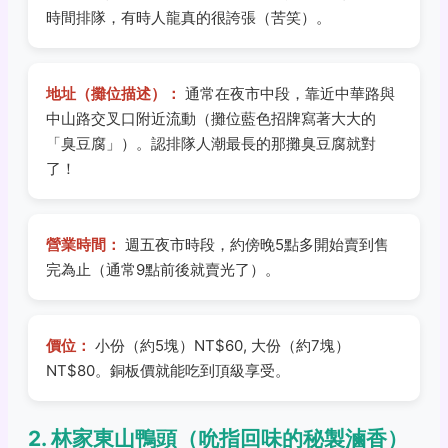
時間排隊，有時人龍真的很誇張（苦笑）。
地址（攤位描述）：
通常在夜市中段，靠近中華路與
中山路交叉口附近流動（攤位藍色招牌寫著大大的
「臭豆腐」）。認排隊人潮最長的那攤臭豆腐就對
了！
營業時間：
週五夜市時段，約傍晚5點多開始賣到售
完為止（通常9點前後就賣光了）。
價位：
小份（約5塊）NT$60, 大份（約7塊）
NT$80。銅板價就能吃到頂級享受。
2. 林家東山鴨頭（吮指回味的秘製滷香）