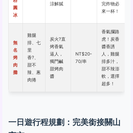
粉
涼解膩
完炸物必
圓
來一杯！
冰
香氣攔路
雞腿
炭火
?
直
虎！炭香
無
排、七
烤香氣
醬香誘
名
里
逼人，
NT$20-
人，雞腿
烤
香
?
、
獨門鹹
70/串
排多汁，
肉
甜不
甜烤肉
甜不辣澎
攤
辣、蔥
醬
軟，選擇
肉捲
超多！
一日遊行程規劃：完美銜接關山