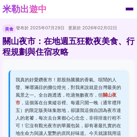
米勒出遊中
發布於 2025年07月29日
更新於 2026年02月02日
美食
關山夜市：在地週五狂歡夜美食、行
程規劃與住宿攻略
我真的好愛鑽夜市！那股熱騰騰的香氣、喧鬧的人
聲、琳瑯滿目的攤位燈光，對我來說就是台灣最美的
風景之一。全台跑透透，吃過無數夜市，但
關山夜
市
，這個落在台東縱谷裡、每週只開一晚（通常禮拜
五）的限定版美味集散地，卻讓我這個自詡為夜市達
人的老饕，每次去台東都心心念念，非得排進行程不
可！它沒有觀光夜市的華麗包裝，卻有著最扎實的在
地生命力與讓人驚艷的庶民好味道。今天就讓我用這