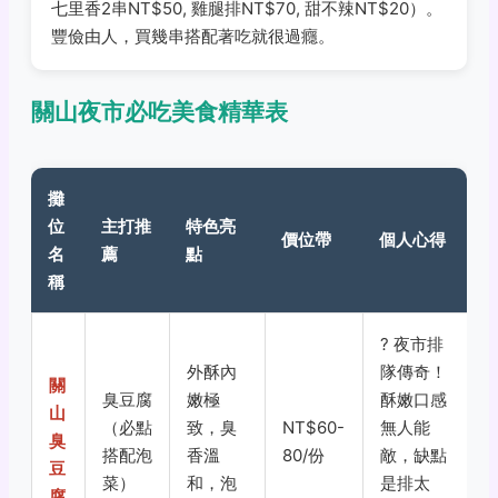
七里香2串NT$50, 雞腿排NT$70, 甜不辣NT$20）。
豐儉由人，買幾串搭配著吃就很過癮。
關山夜市必吃美食精華表
攤
位
主打推
特色亮
價位帶
個人心得
名
薦
點
稱
?
夜市排
外酥內
隊傳奇！
關
臭豆腐
嫩極
酥嫩口感
山
（必點
致，臭
NT$60-
無人能
臭
搭配泡
香溫
80/份
敵，缺點
豆
菜）
和，泡
是排太
腐