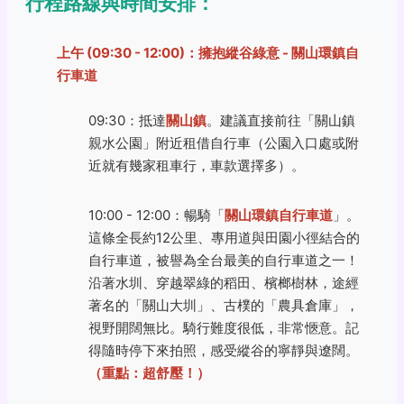
行程路線與時間安排：
上午 (09:30 - 12:00)：擁抱縱谷綠意 - 關山環鎮自
行車道
09:30：抵達
關山鎮
。建議直接前往「關山鎮
親水公園」附近租借自行車（公園入口處或附
近就有幾家租車行，車款選擇多）。
10:00 - 12:00：暢騎「
關山環鎮自行車道
」。
這條全長約12公里、專用道與田園小徑結合的
自行車道，被譽為全台最美的自行車道之一！
沿著水圳、穿越翠綠的稻田、檳榔樹林，途經
著名的「關山大圳」、古樸的「農具倉庫」，
視野開闊無比。騎行難度很低，非常愜意。記
得隨時停下來拍照，感受縱谷的寧靜與遼闊。
（重點：超舒壓！）