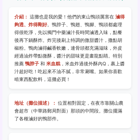
介紹：
這攤也是我的愛！他們的東山鴨頭厲害在
滷得
夠透、炸得剛好
。鴨脖子、鴨翅、鴨腳、鴨頭都處理
得很乾淨，先以獨門中藥滷汁長時間滷透入味，點餐
後再下鍋酥炸。炸完後刷上特調的微甜醬汁，撒點胡
椒粉。鴨肉滷得鹹香軟嫩，連骨頭都充滿滋味，外皮
經過油炸帶點微酥，醬汁的甜味更是畫龍點睛。特別
推薦
鴨脖子
和
米血糕
，米血炸過後外酥內Q，裹上醬
汁超好吃！吃起來不油不膩，非常涮嘴。如果你喜歡
啃東西配飲料，這攤必買！
地址（攤位描述）：
位置相對固定，在夜市靠關山農
會超市（中華路郵局對面）那頭的中間段。攤位擺滿
了各種滷好的鴨部件。