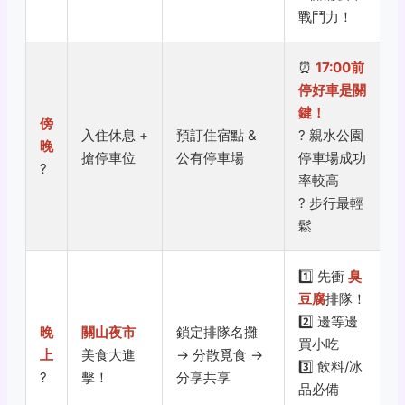
戰鬥力！
⏰
17:00前
停好車是關
鍵！
傍
入住休息 +
預訂住宿點 &
?️
親水公園
晚
搶停車位
公有停車場
停車場成功
?
率較高
?
步行最輕
鬆
1️⃣ 先衝
臭
豆腐
排隊！
2️⃣ 邊等邊
晚
關山夜市
鎖定排隊名攤
買小吃
上
美食大進
→ 分散覓食 →
3️⃣ 飲料/冰
?
擊！
分享共享
品必備