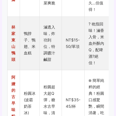
菜爽脆
久...但值
得！
?
吮指回
林
滷透入
味！滷香
家
鴨脖
味，炸
入骨，米
東
子、鴨
功到
NT$15-
血外酥內
山
翅、米
位，特
50/單項
Q，配啤
鴨
血糕
調醬汁
酒
?
絕
頭
鹹甜
佳！
阿
❄️
簡單純
嬤
粉圓超
粹的經
的
粉圓冰
大超Q
典！粉圓
古
(波霸
彈，糖
NT$35-
口感驚
早
奶茶
水古早
45/杯
艷，瞬間
味
冰)
味，清
消暑，吃