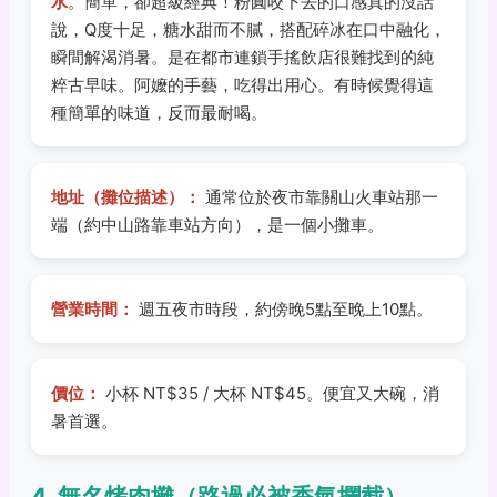
水
。簡單，卻超級經典！粉圓咬下去的口感真的沒話
說，Q度十足，糖水甜而不膩，搭配碎冰在口中融化，
瞬間解渴消暑。是在都市連鎖手搖飲店很難找到的純
粹古早味。阿嬤的手藝，吃得出用心。有時候覺得這
種簡單的味道，反而最耐喝。
地址（攤位描述）：
通常位於夜市靠關山火車站那一
端（約中山路靠車站方向），是一個小攤車。
營業時間：
週五夜市時段，約傍晚5點至晚上10點。
價位：
小杯 NT$35 / 大杯 NT$45。便宜又大碗，消
暑首選。
4. 無名烤肉攤（路過必被香氣攔截）