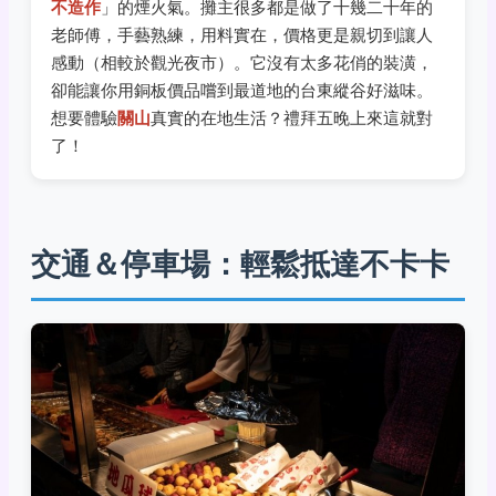
不造作
」的煙火氣。攤主很多都是做了十幾二十年的
老師傅，手藝熟練，用料實在，價格更是親切到讓人
感動（相較於觀光夜市）。它沒有太多花俏的裝潢，
卻能讓你用銅板價品嚐到最道地的台東縱谷好滋味。
想要體驗
關山
真實的在地生活？禮拜五晚上來這就對
了！
交通＆停車場：輕鬆抵達不卡卡