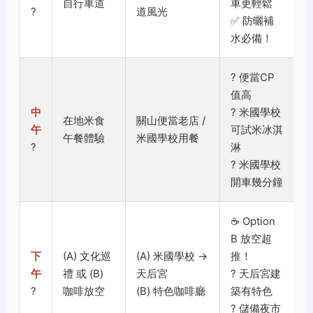
自行車道
車更輕鬆
?
道風光
✅ 防曬補
水必備！
? 便當CP
值高
中
?
米國學校
在地米食
關山便當老店 /
午
可試米冰淇
午餐體驗
米國學校用餐
?
淋
?
米國學校
開車幾分鐘
☕
Option
B 放空超
下
(A) 文化巡
(A) 米國學校 →
推！
午
禮 或 (B)
天后宮
?
天后宮建
?
咖啡放空
(B) 特色咖啡廳
築有特色
?
儲備夜市